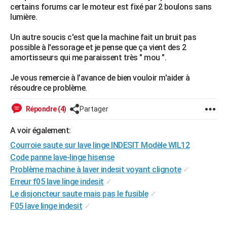
certains forums car le moteur est fixé par 2 boulons sans
City break
Voyage de noces
Climat
Destinations
Voyage nature
Forum
+
PHOTO
lumière.
GUIDES D'ACHAT
Un autre soucis c'est que la machine fait un bruit pas
possible à l'essorage et je pense que ça vient des 2
BONS PLANS
amortisseurs qui me paraissent très " mou ".
CARTE DE VOEUX
Je vous remercie à l'avance de bien vouloir m'aider à
résoudre ce problème.
Carte Bonne année
Carte Pâques
Carte de Noël
Carte Saint-Valentin
Carte d'anniversaire
DICTIONNAIRE
Répondre (4)
Partager
Biographies
Expressions
Dictionnaire
Citations
Proverbes
PROGRAMME TV
A voir également:
COPAINS D'AVANT
Courroie saute sur lave linge INDESIT Modèle WIL12
Se connecter
Collèges
Universités
Service militaire
S'inscrire
Lycées
Primaires
Entreprises
Avis de recherche
AVIS DE DÉCÈS
Code panne lave-linge hisense
Problème machine à laver indesit voyant clignote
✓
FORUM
Erreur f05 lave linge indesit
✓
Le disjoncteur saute mais pas le fusible
✓
Lifestyle
Sport
Television
Cinema
Bricolage
Culture
Auto
Voyage
F05 lave linge indesit
✓