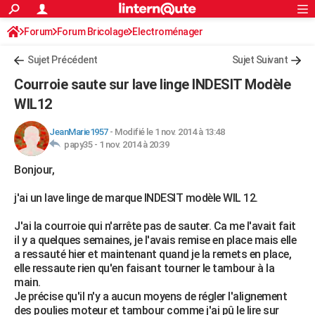
ACTUALITÉS
Forum
Forum Bricolage
Connexion
Electroménager
S'inscrire
Rechercher
Société
Education
Villes
Politique
Faits Divers
Monde
+
SPORT
Sujet Précédent
Sujet Suivant
Football
Cyclisme
Forum
Coupe du monde 2026
Tennis
Rugby
CULTURE
Courroie saute sur lave linge INDESIT Modèle
TNT
Cinéma
Musique
Programme TV
Streaming
Sorties cinéma
+
WIL12
FINANCE
Impôts
Immobilier
Banque
Crédit
Retraite
Epargne
Risques naturels par ville
Assurance
AUTO
JeanMarie1957
-
Modifié le 1 nov. 2014 à 13:48
papy35 -
1 nov. 2014 à 20:39
Réserver un essai
Berlines
Forum auto
Essais
Citadines
SUV
+
HIGH-TECH
Bonjour,
Meilleur smartphone
Ordinateurs
Guide high-tech
Mobiles
Internet
Jeux vidéo
+
BRICOLAGE
j'ai un lave linge de marque INDESIT modèle WIL 12.
Aménagement intérieur
Cuisine
Jardinage
+
Forum
Extérieur
Salle de bains
Rangement
WEEK-END
J'ai la courroie qui n'arrête pas de sauter. Ca me l'avait fait
il y a quelques semaines, je l'avais remise en place mais elle
Escapades
Expositions
Week-end nature
Guides de France
Patrimoine
Musées
+
LIFESTYLE
a ressauté hier et maintenant quand je la remets en place,
elle ressaute rien qu'en faisant tourner le tambour à la
Bien-être
Mode
+
Art de vivre
Loisirs
Modes de vie
SANTE
main.
Je précise qu'il n'y a aucun moyens de régler l'alignement
Guide de la santé
Médicaments
+
Alimentation
Maladies
Sommeil
VOYAGE
des poulies moteur et tambour comme j'ai pû le lire sur