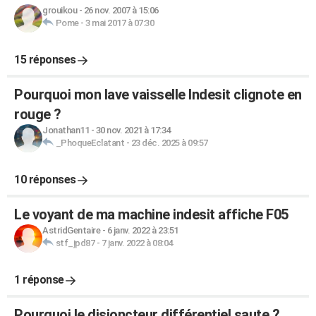
grouikou
-
26 nov. 2007 à 15:06
Pome
-
3 mai 2017 à 07:30
15 réponses
Pourquoi mon lave vaisselle Indesit clignote en
rouge ?
Jonathan11
-
30 nov. 2021 à 17:34
_PhoqueEclatant
-
23 déc. 2025 à 09:57
10 réponses
Le voyant de ma machine indesit affiche F05
AstridGentaire
-
6 janv. 2022 à 23:51
stf_jpd87
-
7 janv. 2022 à 08:04
1 réponse
Pourquoi le disjoncteur différentiel saute ?