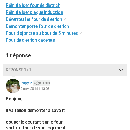
Réinitialiser four de dietrich
City break
Voyage de noces
Climat
Destinations
Voyage nature
Forum
+
PHOTO
Réinitialiser plaque induction
GUIDES D'ACHAT
Déverrouiller four de dietrich
✓
Demonter porte four de dietrich
BONS PLANS
Four disjoncte au bout de 5 minutes
✓
Four de dietrich cadenas
CARTE DE VOEUX
Carte Bonne année
Carte Pâques
Carte de Noël
Carte Saint-Valentin
Carte d'anniversaire
DICTIONNAIRE
1 réponse
Biographies
Expressions
Dictionnaire
Citations
Proverbes
PROGRAMME TV
RÉPONSE 1 / 1
COPAINS D'AVANT
Papy35
4 808
Se connecter
Collèges
Universités
Service militaire
S'inscrire
Lycées
Primaires
Entreprises
Avis de recherche
2 nov. 2014 à 13:06
AVIS DE DÉCÈS
Bonjour,
FORUM
il va falloir démonter à savoir:
Lifestyle
Sport
Television
Cinema
Bricolage
Culture
Auto
Voyage
couper le courant sur le four
sortir le four de son logement