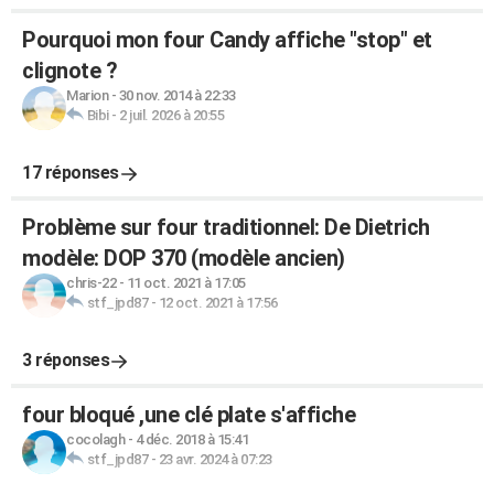
Pourquoi mon four Candy affiche "stop" et
clignote ?
Marion
-
30 nov. 2014 à 22:33
Bibi
-
2 juil. 2026 à 20:55
17 réponses
Problème sur four traditionnel: De Dietrich
modèle: DOP 370 (modèle ancien)
chris-22
-
11 oct. 2021 à 17:05
stf_jpd87
-
12 oct. 2021 à 17:56
3 réponses
four bloqué ,une clé plate s'affiche
cocolagh
-
4 déc. 2018 à 15:41
stf_jpd87
-
23 avr. 2024 à 07:23