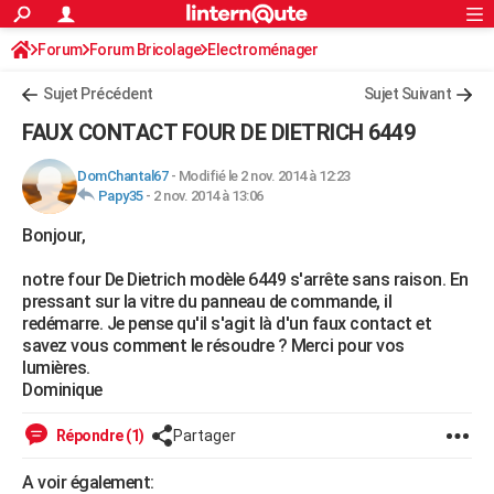
ACTUALITÉS
Forum
Forum Bricolage
Connexion
Electroménager
S'inscrire
Rechercher
Société
Education
Villes
Politique
Faits Divers
Monde
+
SPORT
Sujet Précédent
Sujet Suivant
Football
Cyclisme
Forum
Coupe du monde 2026
Tennis
Rugby
CULTURE
FAUX CONTACT FOUR DE DIETRICH 6449
TNT
Cinéma
Musique
Programme TV
Streaming
Sorties cinéma
+
FINANCE
DomChantal67
-
Modifié le 2 nov. 2014 à 12:23
Papy35
-
2 nov. 2014 à 13:06
Impôts
Immobilier
Banque
Crédit
Retraite
Epargne
Risques naturels par ville
Assurance
AUTO
Bonjour,
Réserver un essai
Berlines
Forum auto
Essais
Citadines
SUV
+
HIGH-TECH
notre four De Dietrich modèle 6449 s'arrête sans raison. En
Meilleur smartphone
Ordinateurs
Guide high-tech
Mobiles
Internet
Jeux vidéo
+
BRICOLAGE
pressant sur la vitre du panneau de commande, il
redémarre. Je pense qu'il s'agit là d'un faux contact et
Aménagement intérieur
Cuisine
Jardinage
+
Forum
Extérieur
Salle de bains
Rangement
WEEK-END
savez vous comment le résoudre ? Merci pour vos
lumières.
Escapades
Expositions
Week-end nature
Guides de France
Patrimoine
Musées
+
LIFESTYLE
Dominique
Bien-être
Mode
+
Art de vivre
Loisirs
Modes de vie
SANTE
Répondre (1)
Partager
Guide de la santé
Médicaments
+
Alimentation
Maladies
Sommeil
VOYAGE
A voir également: