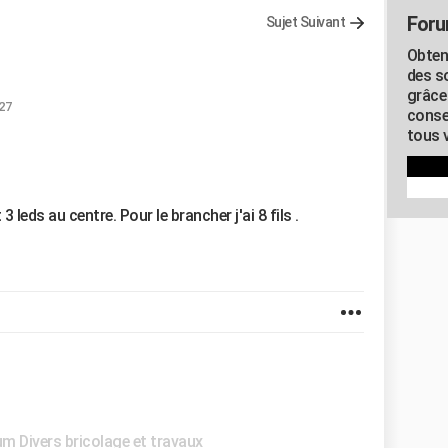
Foru
Sujet Suivant
Obten
des s
grâce
:27
conse
tous v
leds au centre. Pour le brancher j'ai 8 fils .
m Divers bricolage et travaux