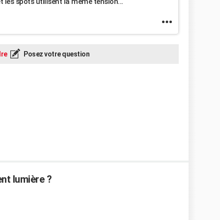
t les spots utilisent la même tension...
re
Posez votre question
nt lumière ?