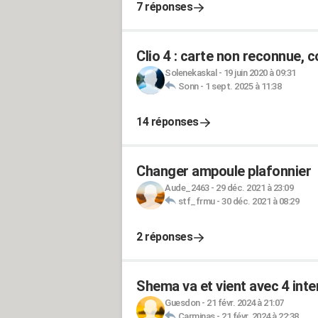
7 réponses
Clio 4 : carte non reconnue,
Solenekaskal
-
19 juin 2020 à 09:31
Sonn
-
1 sept. 2025 à 11:38
14 réponses
Changer ampoule plafonnier
Aude_2463
-
29 déc. 2021 à 23:09
stf_frmu
-
30 déc. 2021 à 08:29
2 réponses
Shema va et vient avec 4 int
Guesdon
-
21 févr. 2024 à 21:07
Carminas
-
21 févr. 2024 à 22:38