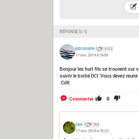
RÉPONSE 5 / 5
KIDUGUEN
5 112
17 nov. 2014 à 14:05
Bonjour les huit fils se trouvent sur
ouvrir le boitié DCl .Vous devez reuni
.Cdlt
0
Commenter
blux
354
17 nov. 2014 à 15:32