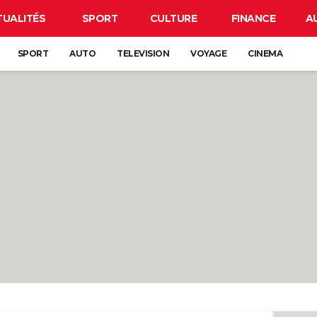
TUALITÉS
SPORT
CULTURE
FINANCE
A
SPORT
AUTO
TELEVISION
VOYAGE
CINEMA