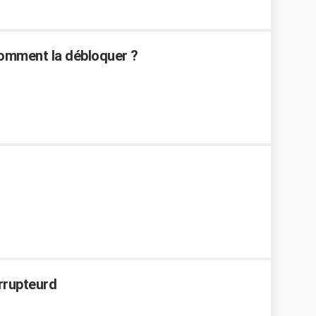
 comment la débloquer ?
errupteurd