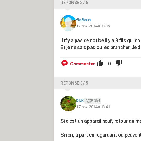
RÉPONSE 2 / 5
flofloriri
17 nov. 2014 à 13:35
Il n'y a pas de notice il y a 8 fils qui s
Et je ne sais pas ou les brancher. Je d
0
Commenter
RÉPONSE 3 / 5
blux
354
17 nov. 2014 à 13:41
Si c'est un appareil neuf, retour au m
Sinon, à part en regardant où peuvent al