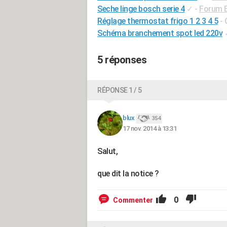
Seche linge bosch serie 4
✓
-
Forum 
Réglage thermostat frigo 1 2 3 4 5
- 
Schéma branchement spot led 220v
5 réponses
RÉPONSE 1 / 5
blux
354
17 nov. 2014 à 13:31
Salut,
que dit la notice ?
0
Commenter