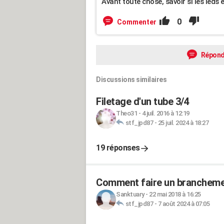
Avant toute chose, savoir si les leds e
0
Commenter
Répond
Discussions similaires
Filetage d'un tube 3/4
Theo31
-
4 juil. 2016 à 12:19
stf_jpd87
-
25 juil. 2024 à 18:27
19 réponses
Comment faire un brancheme
Sanktuary
-
22 mai 2018 à 16:25
stf_jpd87
-
7 août 2024 à 07:05