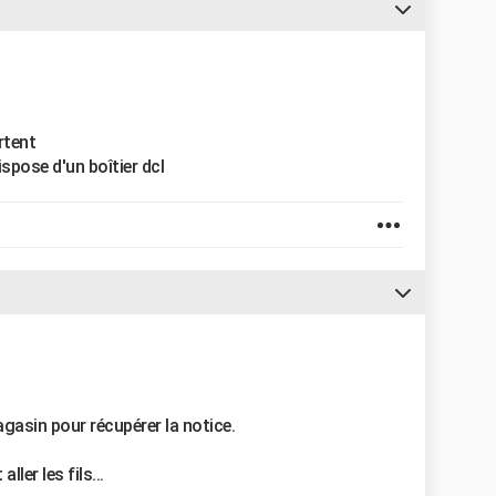
ortent
ispose d'un boîtier dcl
agasin pour récupérer la notice.
ler les fils...