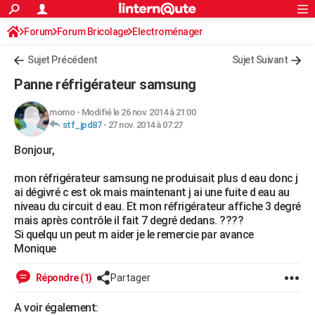
ACTUALITÉS
Forum
Forum Bricolage
Connexion
Electroménager
S'inscrire
Rechercher
Société
Education
Villes
Politique
Faits Divers
Monde
+
SPORT
Sujet Précédent
Sujet Suivant
Football
Cyclisme
Forum
Coupe du monde 2026
Tennis
Rugby
CULTURE
Panne réfrigérateur samsung
TNT
Cinéma
Musique
Programme TV
Streaming
Sorties cinéma
+
FINANCE
momo
-
Modifié le 26 nov. 2014 à 21:00
stf_jpd87
-
27 nov. 2014 à 07:27
Impôts
Immobilier
Banque
Crédit
Retraite
Epargne
Risques naturels par ville
Assurance
AUTO
Bonjour,
Réserver un essai
Berlines
Forum auto
Essais
Citadines
SUV
+
HIGH-TECH
mon réfrigérateur samsung ne produisait plus d eau donc j
Meilleur smartphone
Ordinateurs
Guide high-tech
Mobiles
Internet
Jeux vidéo
+
BRICOLAGE
ai dégivré c est ok mais maintenant j ai une fuite d eau au
niveau du circuit d eau. Et mon réfrigérateur affiche 3 degré
Aménagement intérieur
Cuisine
Jardinage
+
Forum
Extérieur
Salle de bains
Rangement
WEEK-END
mais après contrôle il fait 7 degré dedans. ????
Si quelqu un peut m aider je le remercie par avance
Escapades
Expositions
Week-end nature
Guides de France
Patrimoine
Musées
+
LIFESTYLE
Monique
Bien-être
Mode
+
Art de vivre
Loisirs
Modes de vie
SANTE
Répondre (1)
Partager
Guide de la santé
Médicaments
+
Alimentation
Maladies
Sommeil
VOYAGE
A voir également: