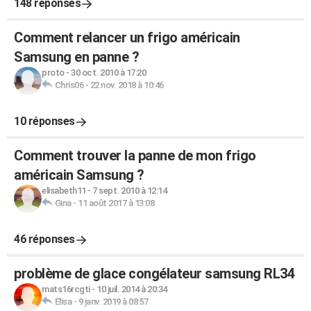
148 réponses
Comment relancer un frigo américain
Samsung en panne ?
proto
-
30 oct. 2010 à 17:20
Chris06
-
22 nov. 2018 à 10:46
10 réponses
Comment trouver la panne de mon frigo
américain Samsung ?
elisabeth11
-
7 sept. 2010 à 12:14
Gina
-
11 août 2017 à 13:08
46 réponses
problème de glace congélateur samsung RL34
mats16rcgti
-
10 juil. 2014 à 20:34
Elisa
-
9 janv. 2019 à 08:57