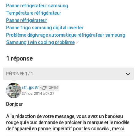
Panne réfrigérateur samsung
City break
Voyage de noces
Climat
Destinations
Voyage nature
Forum
+
PHOTO
Température réfrigérateur
GUIDES D'ACHAT
Panne réfrigérateur
Panne frigo samsung digital inverter
BONS PLANS
Problème dégivrage automatique réfrigérateur samsung
Samsung twin cooling problème
✓
CARTE DE VOEUX
Carte Bonne année
Carte Pâques
Carte de Noël
Carte Saint-Valentin
Carte d'anniversaire
DICTIONNAIRE
1 réponse
Biographies
Expressions
Dictionnaire
Citations
Proverbes
PROGRAMME TV
RÉPONSE 1 / 1
COPAINS D'AVANT
stf_jpd87
29 967
Se connecter
Collèges
Universités
Service militaire
S'inscrire
Lycées
Primaires
Entreprises
Avis de recherche
27 nov. 2014 à 07:27
AVIS DE DÉCÈS
Bonjour
FORUM
A la rédaction de votre message, vous avez un bandeau
Lifestyle
Sport
Television
Cinema
Bricolage
Culture
Auto
Voyage
rouge qui vous demande de préciser la marque et le modèle
de l'appareil en panne; impératif pour les conseils , merci.