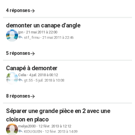
4 réponses
demonter un canape d'angle
jpn
-
21 mai 2011 à 22:00
stf_frmu
-
21 mai 2011 à 22:46
5 réponses
Canapé à demonter
Celia
-
4 juil. 2018 à 00:12
gt.55
-
5 juil. 2018 à 10:08
8 réponses
Séparer une grande pièce en 2 avec une
cloison en placo
melya2000
-
12 févr. 2013 à 12:12
KIDUGUEN
-
12 févr. 2013 à 14:09