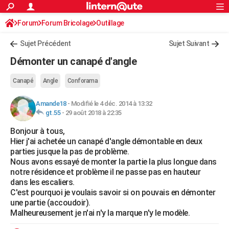
ACTUALITÉS
Forum
Forum Bricolage
Connexion
Outillage
S'inscrire
Rechercher
Société
Education
Villes
Politique
Faits Divers
Monde
+
SPORT
Sujet Précédent
Sujet Suivant
Football
Cyclisme
Forum
Coupe du monde 2026
Tennis
Rugby
CULTURE
Démonter un canapé d'angle
TNT
Cinéma
Musique
Programme TV
Streaming
Sorties cinéma
+
FINANCE
Canapé
Angle
Conforama
Impôts
Immobilier
Banque
Crédit
Retraite
Epargne
Risques naturels par ville
Assurance
AUTO
Amande18
-
Modifié le 4 déc. 2014 à 13:32
gt.55
-
29 août 2018 à 22:35
Réserver un essai
Berlines
Forum auto
Essais
Citadines
SUV
+
HIGH-TECH
Bonjour à tous,
Meilleur smartphone
Ordinateurs
Guide high-tech
Mobiles
Internet
Jeux vidéo
+
BRICOLAGE
Hier j'ai achetée un canapé d'angle démontable en deux
parties jusque la pas de problème.
Aménagement intérieur
Cuisine
Jardinage
+
Forum
Extérieur
Salle de bains
Rangement
WEEK-END
Nous avons essayé de monter la partie la plus longue dans
notre résidence et problème il ne passe pas en hauteur
Escapades
Expositions
Week-end nature
Guides de France
Patrimoine
Musées
+
LIFESTYLE
dans les escaliers.
C'est pourquoi je voulais savoir si on pouvais en démonter
Bien-être
Mode
+
Art de vivre
Loisirs
Modes de vie
SANTE
une partie (accoudoir).
Malheureusement je n'ai n'y la marque n'y le modèle.
Guide de la santé
Médicaments
+
Alimentation
Maladies
Sommeil
VOYAGE