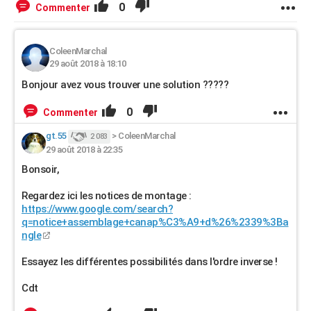
0
Commenter
ColeenMarchal
29 août 2018 à 18:10
Bonjour avez vous trouver une solution ?????
0
Commenter
gt.55
>
ColeenMarchal
2 083
29 août 2018 à 22:35
Bonsoir,
Regardez ici les notices de montage :
https://www.google.com/search?
q=notice+assemblage+canap%C3%A9+d%26%2339%3Ba
ngle
Essayez les différentes possibilités dans l'ordre inverse !
Cdt