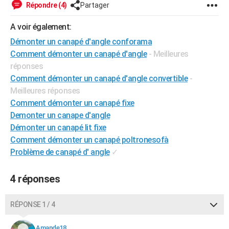
Répondre (4)
Partager
City break
Voyage de noces
Climat
Destinations
Voyage nature
Forum
+
PHOTO
A voir également:
GUIDES D'ACHAT
Démonter un canapé d'angle conforama
Comment démonter un canapé d'angle
- Meilleures
BONS PLANS
réponses
CARTE DE VOEUX
Comment démonter un canapé d'angle convertible
-
Meilleures réponses
Carte Bonne année
Carte Pâques
Carte de Noël
Carte Saint-Valentin
Carte d'anniversaire
DICTIONNAIRE
Comment démonter un canapé fixe
Biographies
Expressions
Dictionnaire
Citations
Proverbes
Demonter un canape d'angle
PROGRAMME TV
Démonter un canapé lit fixe
COPAINS D'AVANT
Comment démonter un canapé poltronesofà
Problème de canapé d' angle
✓
Se connecter
Collèges
Universités
Service militaire
S'inscrire
Lycées
Primaires
Entreprises
Avis de recherche
AVIS DE DÉCÈS
4 réponses
FORUM
Lifestyle
Sport
Television
Cinema
Bricolage
Culture
Auto
Voyage
RÉPONSE 1 / 4
Amande18