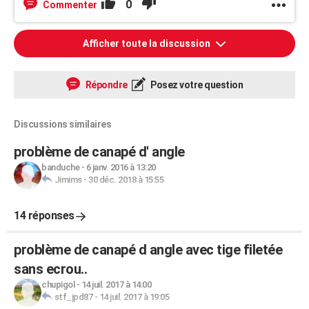
0
Commenter
Afficher toute la discussion
Répondre
Posez votre question
Discussions similaires
problème de canapé d' angle
banduche
-
6 janv. 2016 à 13:20
Jimims
-
30 déc. 2018 à 15:55
14 réponses
problème de canapé d angle avec tige filetée
sans ecrou..
chupigol
-
14 juil. 2017 à 14:00
stf_jpd87
-
14 juil. 2017 à 19:05