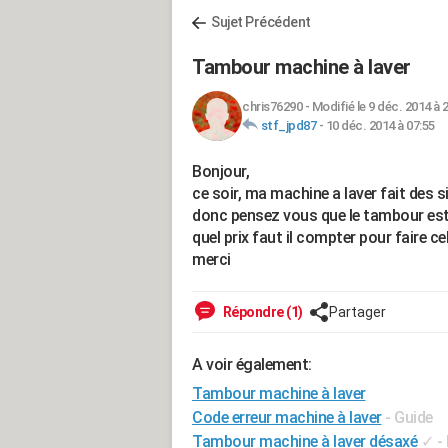
Sujet Précédent
Tambour machine à laver
chris76290
-
Modifié le 9 déc. 2014 à 
stf_jpd87
-
10 déc. 2014 à 07:55
Bonjour,
ce soir, ma machine a laver fait des 
donc pensez vous que le tambour est
quel prix faut il compter pour faire ce
merci
Répondre (1)
Partager
A voir également:
Tambour machine à laver
Code erreur machine à laver
- Guide
Tambour machine à laver désaxé
✓
-