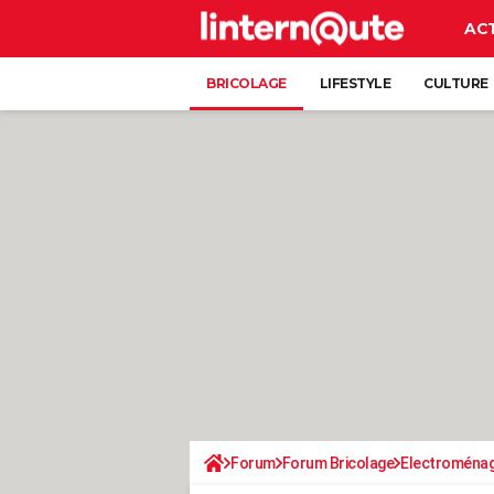
AC
BRICOLAGE
LIFESTYLE
CULTURE
Forum
Forum Bricolage
Electroména