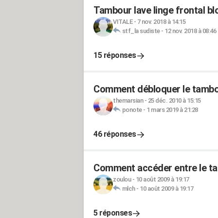
Tambour lave linge frontal b
VITALE
-
7 nov. 2018 à 14:15
stf_la sudiste
-
12 nov. 2018 à 08:46
15 réponses
Comment débloquer le tambou
themarsian
-
25 déc. 2010 à 15:15
ponote
-
1 mars 2019 à 21:28
46 réponses
Comment accéder entre le tam
zoulou
-
10 août 2009 à 19:17
mlch
-
10 août 2009 à 19:17
5 réponses