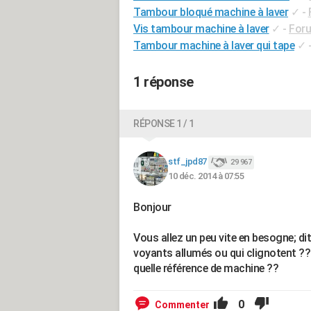
Tambour bloqué machine à laver
✓
-
Vis tambour machine à laver
✓
-
Foru
Tambour machine à laver qui tape
✓
1 réponse
RÉPONSE 1 / 1
stf_jpd87
29 967
10 déc. 2014 à 07:55
Bonjour
Vous allez un peu vite en besogne; d
voyants allumés ou qui clignotent ?
quelle référence de machine ??
0
Commenter