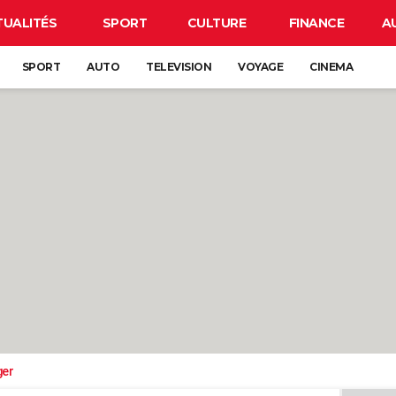
TUALITÉS
SPORT
CULTURE
FINANCE
A
SPORT
AUTO
TELEVISION
VOYAGE
CINEMA
ger