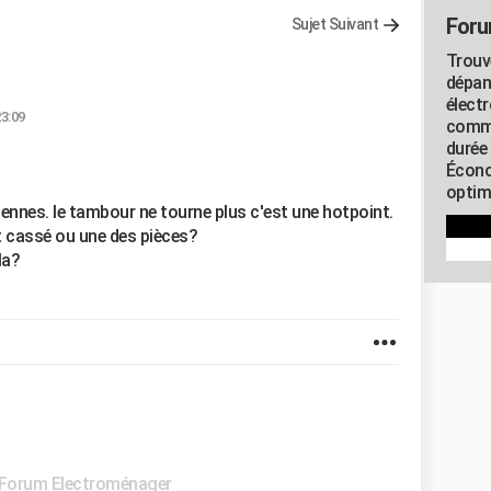
Foru
Sujet Suivant
Trouv
dépan
élect
23:09
commu
durée
Écono
optimi
siennes. le tambour ne tourne plus c'est une hotpoint.
 cassé ou une des pièces?
la?
Forum Electroménager