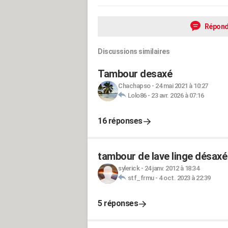
Répond
Discussions similaires
Tambour desaxé
Chachapso
-
24 mai 2021 à 10:27
Lolo86
-
23 avr. 2026 à 07:16
16 réponses
tambour de lave linge désaxé 
sylerick
-
24 janv. 2012 à 18:34
stf_frmu
-
4 oct. 2023 à 22:39
5 réponses