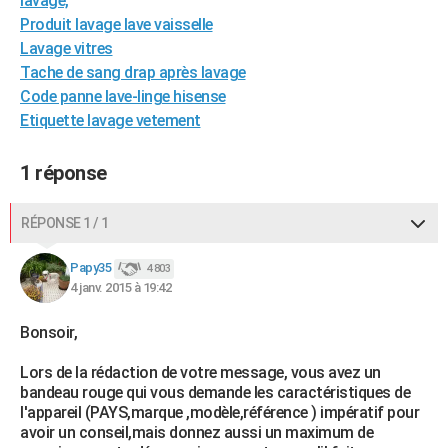
lavage,
City break
Voyage de noces
Climat
Destinations
Voyage nature
Forum
+
Produit lavage lave vaisselle
PHOTO
Lavage vitres
GUIDES D'ACHAT
Tache de sang drap après lavage
Code panne lave-linge hisense
BONS PLANS
Etiquette lavage vetement
CARTE DE VOEUX
1 réponse
Carte Bonne année
Carte Pâques
Carte de Noël
Carte Saint-Valentin
Carte d'anniversaire
DICTIONNAIRE
Biographies
Expressions
Dictionnaire
Citations
Proverbes
RÉPONSE 1 / 1
PROGRAMME TV
COPAINS D'AVANT
Papy35
4 803
4 janv. 2015 à 19:42
Se connecter
Collèges
Universités
Service militaire
S'inscrire
Lycées
Primaires
Entreprises
Avis de recherche
AVIS DE DÉCÈS
Bonsoir,
FORUM
Lors de la rédaction de votre message, vous avez un
Lifestyle
Sport
Television
Cinema
Bricolage
Culture
Auto
Voyage
bandeau rouge qui vous demande les caractéristiques de
l'appareil (PAYS,marque ,modèle,référence ) impératif pour
avoir un conseil,mais donnez aussi un maximum de