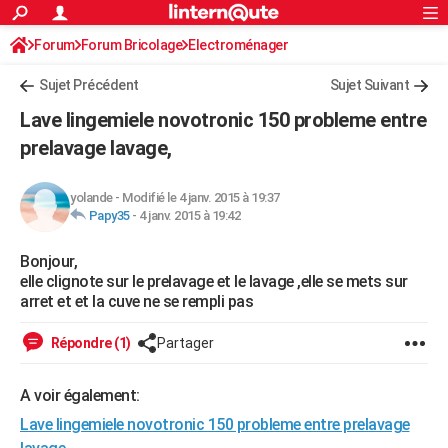
ACTUALITÉS
Forum
Forum Bricolage
Connexion
Electroménager
S'inscrire
Rechercher
Société
Education
Villes
Politique
Faits Divers
Monde
+
SPORT
Sujet Précédent
Sujet Suivant
Football
Cyclisme
Forum
Coupe du monde 2026
Tennis
Rugby
CULTURE
Lave lingemiele novotronic 150 probleme entre
TNT
Cinéma
Musique
Programme TV
Streaming
Sorties cinéma
+
prelavage lavage,
FINANCE
Impôts
Immobilier
Banque
Crédit
Retraite
Epargne
Risques naturels par ville
Assurance
AUTO
yolande
-
Modifié le 4 janv. 2015 à 19:37
Papy35
-
4 janv. 2015 à 19:42
Réserver un essai
Berlines
Forum auto
Essais
Citadines
SUV
+
HIGH-TECH
Bonjour,
Meilleur smartphone
Ordinateurs
Guide high-tech
Mobiles
Internet
Jeux vidéo
+
BRICOLAGE
elle clignote sur le prelavage et le lavage ,elle se mets sur
arret et et la cuve ne se rempli pas
Aménagement intérieur
Cuisine
Jardinage
+
Forum
Extérieur
Salle de bains
Rangement
WEEK-END
Répondre (1)
Partager
Escapades
Expositions
Week-end nature
Guides de France
Patrimoine
Musées
+
LIFESTYLE
Bien-être
Mode
+
Art de vivre
Loisirs
Modes de vie
SANTE
A voir également:
Lave lingemiele novotronic 150 probleme entre prelavage
Guide de la santé
Médicaments
+
Alimentation
Maladies
Sommeil
VOYAGE