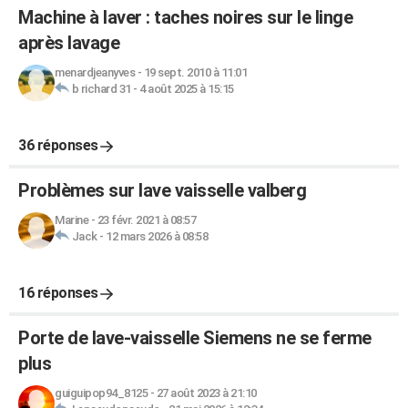
Machine à laver : taches noires sur le linge
après lavage
menardjeanyves
-
19 sept. 2010 à 11:01
b richard 31
-
4 août 2025 à 15:15
36 réponses
Problèmes sur lave vaisselle valberg
Marine
-
23 févr. 2021 à 08:57
Jack
-
12 mars 2026 à 08:58
16 réponses
Porte de lave-vaisselle Siemens ne se ferme
plus
guiguipop94_8125
-
27 août 2023 à 21:10