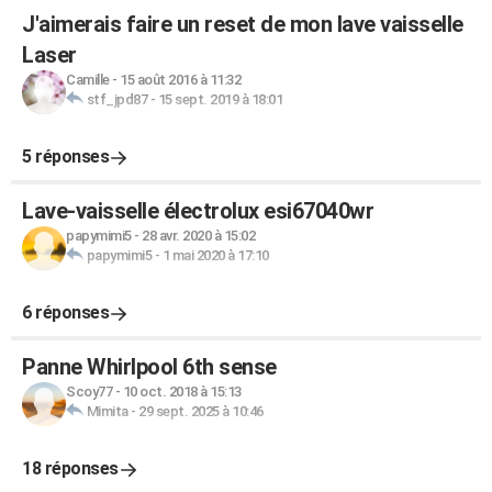
J'aimerais faire un reset de mon lave vaisselle
Laser
Camille
-
15 août 2016 à 11:32
stf_jpd87
-
15 sept. 2019 à 18:01
5 réponses
Lave-vaisselle électrolux esi67040wr
papymimi5
-
28 avr. 2020 à 15:02
papymimi5
-
1 mai 2020 à 17:10
6 réponses
Panne Whirlpool 6th sense
Scoy77
-
10 oct. 2018 à 15:13
Mimita
-
29 sept. 2025 à 10:46
18 réponses