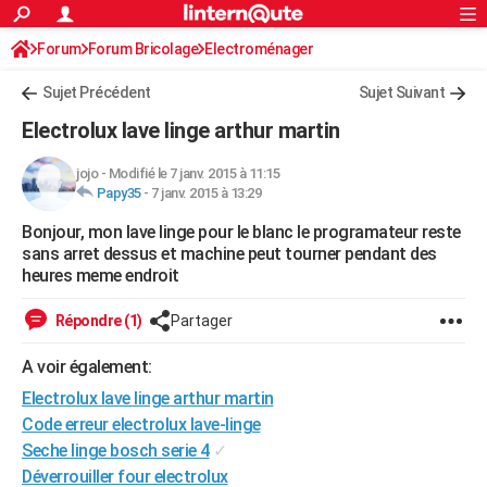
ACTUALITÉS
Forum
Forum Bricolage
Connexion
Electroménager
S'inscrire
Rechercher
Société
Education
Villes
Politique
Faits Divers
Monde
+
SPORT
Sujet Précédent
Sujet Suivant
Football
Cyclisme
Forum
Coupe du monde 2026
Tennis
Rugby
CULTURE
Electrolux lave linge arthur martin
TNT
Cinéma
Musique
Programme TV
Streaming
Sorties cinéma
+
FINANCE
jojo
-
Modifié le 7 janv. 2015 à 11:15
Papy35
-
7 janv. 2015 à 13:29
Impôts
Immobilier
Banque
Crédit
Retraite
Epargne
Risques naturels par ville
Assurance
AUTO
Bonjour, mon lave linge pour le blanc le programateur reste
Réserver un essai
Berlines
Forum auto
Essais
Citadines
SUV
+
HIGH-TECH
sans arret dessus et machine peut tourner pendant des
heures meme endroit
Meilleur smartphone
Ordinateurs
Guide high-tech
Mobiles
Internet
Jeux vidéo
+
BRICOLAGE
Répondre (1)
Partager
Aménagement intérieur
Cuisine
Jardinage
+
Forum
Extérieur
Salle de bains
Rangement
WEEK-END
A voir également:
Escapades
Expositions
Week-end nature
Guides de France
Patrimoine
Musées
+
LIFESTYLE
Electrolux lave linge arthur martin
Bien-être
Mode
+
Art de vivre
Loisirs
Modes de vie
Code erreur electrolux lave-linge
SANTE
Seche linge bosch serie 4
✓
Guide de la santé
Médicaments
+
Alimentation
Maladies
Sommeil
VOYAGE
Déverrouiller four electrolux