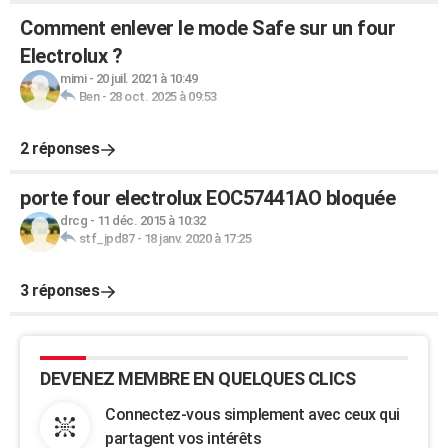
Comment enlever le mode Safe sur un four
Electrolux ?
mimi
-
20 juil. 2021 à 10:49
Ben
-
28 oct. 2025 à 09:53
2 réponses
porte four electrolux EOC57441AO bloquée
drcg
-
11 déc. 2015 à 10:32
stf_jpd87
-
18 janv. 2020 à 17:25
3 réponses
DEVENEZ MEMBRE EN QUELQUES CLICS
Connectez-vous simplement avec ceux qui
partagent vos intérêts