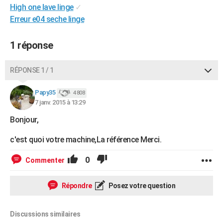
High one lave linge
✓
City break
Voyage de noces
Climat
Destinations
Voyage nature
Forum
+
PHOTO
Erreur e04 seche linge
GUIDES D'ACHAT
1 réponse
BONS PLANS
RÉPONSE 1 / 1
CARTE DE VOEUX
Carte Bonne année
Carte Pâques
Carte de Noël
Carte Saint-Valentin
Carte d'anniversaire
DICTIONNAIRE
Papy35
4 808
7 janv. 2015 à 13:29
Biographies
Expressions
Dictionnaire
Citations
Proverbes
PROGRAMME TV
Bonjour,
COPAINS D'AVANT
c'est quoi votre machine,La référence Merci.
Se connecter
Collèges
Universités
Service militaire
S'inscrire
Lycées
Primaires
Entreprises
Avis de recherche
AVIS DE DÉCÈS
0
Commenter
FORUM
Répondre
Posez votre question
Lifestyle
Sport
Television
Cinema
Bricolage
Culture
Auto
Voyage
Discussions similaires