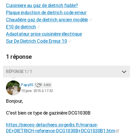
Cuisiniere au gaz de dietrich fiable?
City break
Voyage de noces
Climat
Destinations
Voyage nature
Forum
+
PHOTO
Plaque induction de dietrich code erreur
GUIDES D'ACHAT
Chaudière gaz de dietrich ancien modèle
✓
E10 de dietrich
✓
BONS PLANS
Adaptateur prise cuisinière électrique
Sur De Dietrich Code Erreur 10
✓
CARTE DE VOEUX
Carte Bonne année
Carte Pâques
Carte de Noël
Carte Saint-Valentin
Carte d'anniversaire
DICTIONNAIRE
1 réponse
Biographies
Expressions
Dictionnaire
Citations
Proverbes
PROGRAMME TV
RÉPONSE 1 / 1
COPAINS D'AVANT
Papy35
4 808
Se connecter
Collèges
Universités
Service militaire
S'inscrire
Lycées
Primaires
Entreprises
Avis de recherche
10 janv. 2015 à 17:32
AVIS DE DÉCÈS
Bonjour,
FORUM
C'est bien ce type de gazinière DCG1030B
Lifestyle
Sport
Television
Cinema
Bricolage
Culture
Auto
Voyage
https://pieces-detachees.sogedis.fr/marque-
DE+DIETRICH-reference-DCG1030B+DCG1030B1.htm