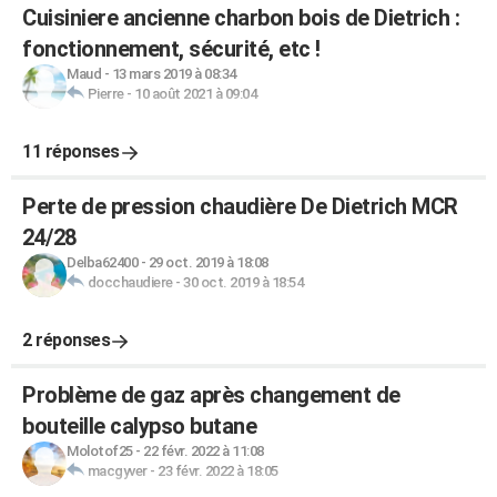
Cuisiniere ancienne charbon bois de Dietrich :
fonctionnement, sécurité, etc !
Maud
-
13 mars 2019 à 08:34
Pierre
-
10 août 2021 à 09:04
11 réponses
Perte de pression chaudière De Dietrich MCR
24/28
Delba62400
-
29 oct. 2019 à 18:08
docchaudiere
-
30 oct. 2019 à 18:54
2 réponses
Problème de gaz après changement de
bouteille calypso butane
Molotof25
-
22 févr. 2022 à 11:08
macgyver
-
23 févr. 2022 à 18:05