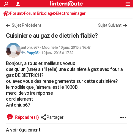
ACTUALITÉS
Forum
Forum Bricolage
Connexion
Electroménager
S'inscrire
Rechercher
Société
Education
Villes
Politique
Faits Divers
Monde
+
SPORT
Sujet Précédent
Sujet Suivant
Football
Cyclisme
Forum
Coupe du monde 2026
Tennis
Rugby
CULTURE
Cuisiniere au gaz de dietrich fiable?
TNT
Cinéma
Musique
Programme TV
Streaming
Sorties cinéma
+
FINANCE
antonius67
-
Modifié le 10 janv. 2015 à 16:43
Papy35
-
10 janv. 2015 à 17:32
Impôts
Immobilier
Banque
Crédit
Retraite
Epargne
Risques naturels par ville
Assurance
AUTO
Bonjour, a tous et meilleurs voeux
Réserver un essai
Berlines
Forum auto
Essais
Citadines
SUV
+
HIGH-TECH
quelqu'un (une) a t'il (elle) une cuisinière à gaz avec four a
gaz DE DIETRICH?
Meilleur smartphone
Ordinateurs
Guide high-tech
Mobiles
Internet
Jeux vidéo
+
BRICOLAGE
ou avez vous des renseignements sur cette cuisinière?
le modèle que j'aimerai est le 1030B,
Aménagement intérieur
Cuisine
Jardinage
+
Forum
Extérieur
Salle de bains
Rangement
WEEK-END
merci de votre réponse
cordialement
Escapades
Expositions
Week-end nature
Guides de France
Patrimoine
Musées
+
LIFESTYLE
Antonius67
Bien-être
Mode
+
Art de vivre
Loisirs
Modes de vie
SANTE
Répondre (1)
Partager
Guide de la santé
Médicaments
+
Alimentation
Maladies
Sommeil
VOYAGE
A voir également: