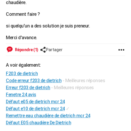
chaudière.
City break
Voyage de noces
Climat
Destinations
Voyage nature
Forum
+
PHOTO
Comment faire ?
GUIDES D'ACHAT
si quelqu'un a des solution je suis preneur.
BONS PLANS
Merci d'avance.
CARTE DE VOEUX
Répondre (1)
Partager
Carte Bonne année
Carte Pâques
Carte de Noël
Carte Saint-Valentin
Carte d'anniversaire
DICTIONNAIRE
A voir également:
Biographies
Expressions
Dictionnaire
Citations
Proverbes
PROGRAMME TV
F203 de dietrich
COPAINS D'AVANT
Code erreur f203 de dietrich
- Meilleures réponses
Erreur f203 de dietrich
- Meilleures réponses
Se connecter
Collèges
Universités
Service militaire
S'inscrire
Lycées
Primaires
Entreprises
Avis de recherche
AVIS DE DÉCÈS
Fenetre 24 avis
Défaut e05 de dietrich mcr 24
FORUM
Défaut e10 de dietrich mcr 24
✓
Lifestyle
Sport
Television
Cinema
Bricolage
Culture
Auto
Voyage
Remettre eau chaudière de dietrich mcr 24
Défaut E05 chaudière De Dietrich