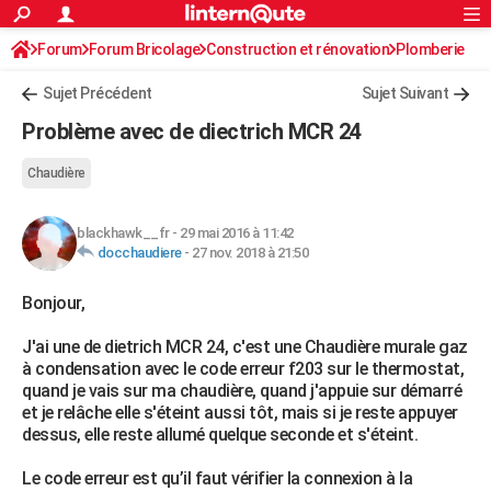
ACTUALITÉS
Forum
Forum Bricolage
Connexion
Construction et rénovation
S'inscrire
Plomberie
Rechercher
Société
Education
Villes
Politique
Faits Divers
Monde
+
SPORT
Sujet Précédent
Sujet Suivant
Football
Cyclisme
Forum
Coupe du monde 2026
Tennis
Rugby
CULTURE
Problème avec de diectrich MCR 24
TNT
Cinéma
Musique
Programme TV
Streaming
Sorties cinéma
+
FINANCE
Chaudière
Impôts
Immobilier
Banque
Crédit
Retraite
Epargne
Risques naturels par ville
Assurance
AUTO
blackhawk__fr
-
29 mai 2016 à 11:42
Réserver un essai
Berlines
Forum auto
Essais
Citadines
SUV
+
HIGH-TECH
docchaudiere
-
27 nov. 2018 à 21:50
Meilleur smartphone
Ordinateurs
Guide high-tech
Mobiles
Internet
Jeux vidéo
+
BRICOLAGE
Bonjour,
Aménagement intérieur
Cuisine
Jardinage
+
Forum
Extérieur
Salle de bains
Rangement
WEEK-END
J'ai une de dietrich MCR 24, c'est une Chaudière murale gaz
à condensation avec le code erreur f203 sur le thermostat,
Escapades
Expositions
Week-end nature
Guides de France
Patrimoine
Musées
+
LIFESTYLE
quand je vais sur ma chaudière, quand j'appuie sur démarré
et je relâche elle s'éteint aussi tôt, mais si je reste appuyer
Bien-être
Mode
+
Art de vivre
Loisirs
Modes de vie
SANTE
dessus, elle reste allumé quelque seconde et s'éteint.
Guide de la santé
Médicaments
+
Alimentation
Maladies
Sommeil
VOYAGE
Le code erreur est qu’il faut vérifier la connexion à la