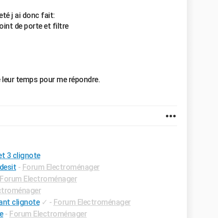
eté j ai donc fait:
int de porte et filtre
e leur temps pour me répondre.
et 3 clignote
desit
-
Forum Electroménager
Forum Electroménager
ctroménager
ant clignote
✓
-
Forum Electroménager
e
-
Forum Electroménager