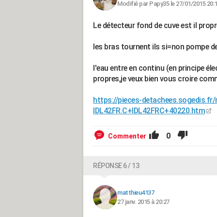
Modifié par Papy35 le 27/01/2015 20:
Le détecteur fond de cuve est il propr
les bras tournent ils si=non pompe d
l'eau entre en continu (en principe é
propres,je veux bien vous croire co
https://pieces-detachees.sogedis.fr
IDL42FR.C+IDL42FRC+40220.htm
0
Commenter
RÉPONSE 6 / 13
matthieu4137
27 janv. 2015 à 20:27