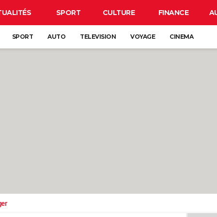
TUALITÉS
SPORT
CULTURE
FINANCE
A
SPORT
AUTO
TELEVISION
VOYAGE
CINEMA
ger