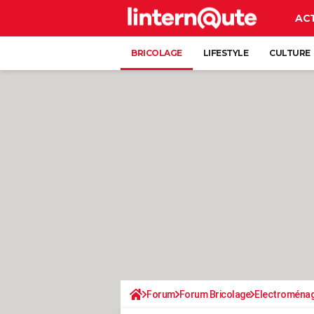
AC
BRICOLAGE
LIFESTYLE
CULTURE
Forum
Forum Bricolage
Electroména