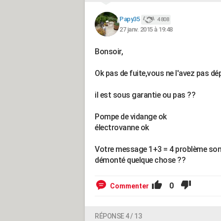
Papy35
4 808
27 janv. 2015 à 19:48
Bonsoir,
Ok pas de fuite,vous ne l'avez pas dép
il est sous garantie ou pas ??
Pompe de vidange ok
électrovanne ok
Votre message 1+3 = 4 problème sond
démonté quelque chose ??
0
Commenter
RÉPONSE 4 / 13