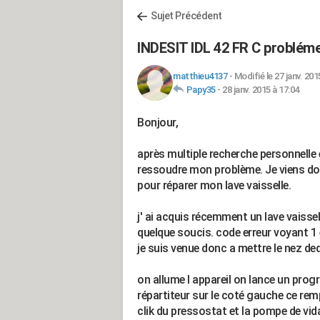
Sujet Précédent
INDESIT IDL 42 FR C problém
matthieu4137
-
Modifié le 27 janv. 201
Papy35
-
28 janv. 2015 à 17:04
Bonjour,
après multiple recherche personnelle 
ressoudre mon problème. Je viens don
pour réparer mon lave vaisselle.
j' ai acquis récemment un lave vaissel
quelque soucis. code erreur voyant 1 
je suis venue donc a mettre le nez de
on allume l appareil on lance un pro
répartiteur sur le coté gauche ce rempl
clik du pressostat et la pompe de vida