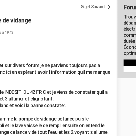
Foru
Sujet Suivant
Trouv
e de vidange
dépan
élect
5 à 19:13
commu
durée
Écono
optimi
et sur divers forum je ne parviens toujours pas a
c ici en espérant avoir l information quil me manque
le INDESIT IDL 42 FR C et je viens de constater quil a
et 3 allumer et clignotant.
dans et voici la panne constater.
gramme la pompe de vidange se lance puis le
i et le lave vaisselle ce rempli ensuite on entend le
nge ce lance vide tout l'eau et les 2 voyant s allume.