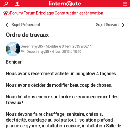
ACTUALITÉS
Forum
Forum Bricolage
Connexion
Construction et rénovation
S'inscrire
Rechercher
Société
Education
Villes
Politique
Faits Divers
Monde
+
SPORT
Sujet Précédent
Sujet Suivant
Football
Cyclisme
Forum
Coupe du monde 2026
Tennis
Rugby
CULTURE
Ordre de travaux
TNT
Cinéma
Musique
Programme TV
Streaming
Sorties cinéma
+
FINANCE
Deeennnyyy85
-
Modifié le 3 févr. 2015 à 06:11
Deeennnyyy85 -
4 févr. 2015 à 10:59
Impôts
Immobilier
Banque
Crédit
Retraite
Epargne
Risques naturels par ville
Assurance
AUTO
Bonjour,
Réserver un essai
Berlines
Forum auto
Essais
Citadines
SUV
+
HIGH-TECH
Nous avons récemment acheté un bungalow 4 façades.
Meilleur smartphone
Ordinateurs
Guide high-tech
Mobiles
Internet
Jeux vidéo
+
BRICOLAGE
Nous avons décider de modifier beaucoup de choses.
Aménagement intérieur
Cuisine
Jardinage
+
Forum
Extérieur
Salle de bains
Rangement
WEEK-END
Nous hésitons encore sur l'ordre de commencement des
Escapades
Expositions
Week-end nature
Guides de France
Patrimoine
Musées
+
LIFESTYLE
travaux !
Bien-être
Mode
+
Art de vivre
Loisirs
Modes de vie
SANTE
Nous devons faire chauffage, sanitaire, châssis,
électricité, carrelage au sol partout, isolation plafond+
Guide de la santé
Médicaments
+
Alimentation
Maladies
Sommeil
VOYAGE
plaque de gyproc, installation cuisine, installation Salle de