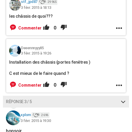
stf_jpd87
29 965
3 févr. 2015 à 18:13
les châssis de quoi???
0
Commenter
Deeennnyyy85
3 févr. 2015 à 19:26
Installation des châssis (portes fenêtres )
C est mieux de le faire quand ?
0
Commenter
RÉPONSE 3 / 5
xplom
2 696
3 févr. 2015 à 19:30
bonsoir