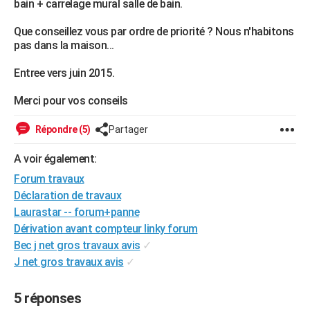
bain + carrelage mural salle de bain.
City break
Voyage de noces
Climat
Destinations
Voyage nature
Forum
+
PHOTO
Que conseillez vous par ordre de priorité ? Nous n'habitons
pas dans la maison...
GUIDES D'ACHAT
Entree vers juin 2015.
BONS PLANS
Merci pour vos conseils
CARTE DE VOEUX
Carte Bonne année
Carte Pâques
Carte de Noël
Carte Saint-Valentin
Carte d'anniversaire
DICTIONNAIRE
Répondre (5)
Partager
Biographies
Expressions
Dictionnaire
Citations
Proverbes
PROGRAMME TV
A voir également:
Forum travaux
COPAINS D'AVANT
Déclaration de travaux
Se connecter
Collèges
Universités
Service militaire
S'inscrire
Lycées
Primaires
Entreprises
Avis de recherche
Laurastar -- forum+panne
AVIS DE DÉCÈS
Dérivation avant compteur linky forum
FORUM
Bec j net gros travaux avis
✓
J net gros travaux avis
✓
Lifestyle
Sport
Television
Cinema
Bricolage
Culture
Auto
Voyage
5 réponses