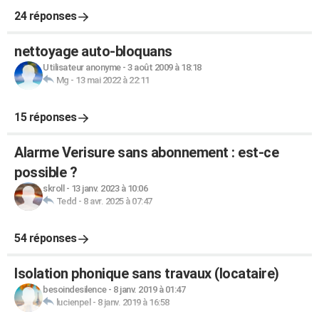
24 réponses
nettoyage auto-bloquans
Utilisateur anonyme
-
3 août 2009 à 18:18
Mg
-
13 mai 2022 à 22:11
15 réponses
Alarme Verisure sans abonnement : est-ce
possible ?
skroll
-
13 janv. 2023 à 10:06
Tedd
-
8 avr. 2025 à 07:47
54 réponses
Isolation phonique sans travaux (locataire)
besoindesilence
-
8 janv. 2019 à 01:47
lucienpel
-
8 janv. 2019 à 16:58