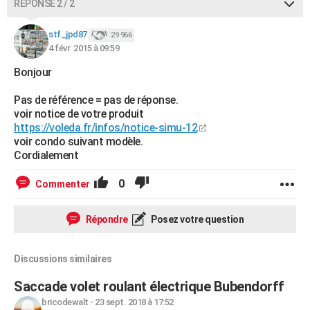
RÉPONSE 2 / 2
stf_jpd87
29 966
4 févr. 2015 à 09:59
Bonjour
Pas de référence = pas de réponse.
voir notice de votre produit
https://voleda.fr/infos/notice-simu-12
voir condo suivant modèle.
Cordialement
0
Commenter
Répondre
Posez votre question
Discussions similaires
Saccade volet roulant électrique Bubendorff
bricodewalt
-
23 sept. 2018 à 17:52