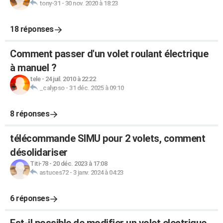
tony-31
-
30 nov. 2020 à 18:23
18 réponses
Comment passer d'un volet roulant électrique
à manuel ?
tele
-
24 juil. 2010 à 22:22
_calypso
-
31 déc. 2025 à 09:10
8 réponses
télécommande SIMU pour 2 volets, comment
désolidariser
Titi-78
-
20 déc. 2023 à 17:08
astuces72
-
3 janv. 2024 à 04:23
6 réponses