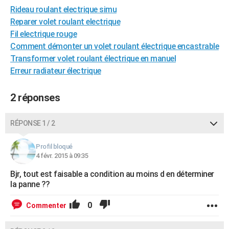
Rideau roulant electrique simu
City break
Voyage de noces
Climat
Destinations
Voyage nature
Forum
+
PHOTO
Reparer volet roulant electrique
GUIDES D'ACHAT
Fil electrique rouge
Comment démonter un volet roulant électrique encastrable
BONS PLANS
Transformer volet roulant électrique en manuel
Erreur radiateur électrique
CARTE DE VOEUX
Carte Bonne année
Carte Pâques
Carte de Noël
Carte Saint-Valentin
Carte d'anniversaire
DICTIONNAIRE
2 réponses
Biographies
Expressions
Dictionnaire
Citations
Proverbes
PROGRAMME TV
RÉPONSE 1 / 2
COPAINS D'AVANT
Profil bloqué
Se connecter
Collèges
Universités
Service militaire
S'inscrire
Lycées
Primaires
Entreprises
Avis de recherche
4 févr. 2015 à 09:35
AVIS DE DÉCÈS
Bjr, tout est faisable a condition au moins d en déterminer
FORUM
la panne ??
Lifestyle
Sport
Television
Cinema
Bricolage
Culture
Auto
Voyage
0
Commenter