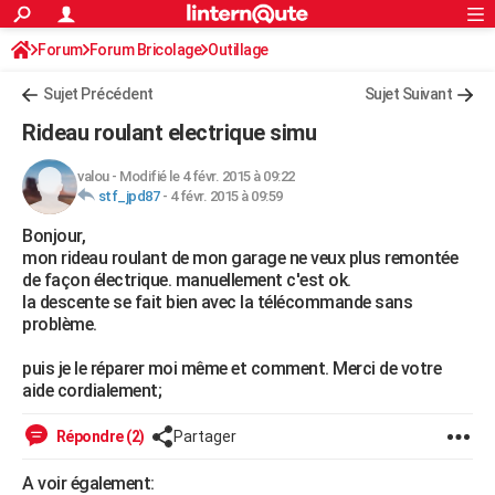
ACTUALITÉS
Forum
Forum Bricolage
Connexion
Outillage
S'inscrire
Rechercher
Société
Education
Villes
Politique
Faits Divers
Monde
+
SPORT
Sujet Précédent
Sujet Suivant
Football
Cyclisme
Forum
Coupe du monde 2026
Tennis
Rugby
CULTURE
Rideau roulant electrique simu
TNT
Cinéma
Musique
Programme TV
Streaming
Sorties cinéma
+
FINANCE
valou
-
Modifié le 4 févr. 2015 à 09:22
stf_jpd87
-
4 févr. 2015 à 09:59
Impôts
Immobilier
Banque
Crédit
Retraite
Epargne
Risques naturels par ville
Assurance
AUTO
Bonjour,
Réserver un essai
Berlines
Forum auto
Essais
Citadines
SUV
+
HIGH-TECH
mon rideau roulant de mon garage ne veux plus remontée
de façon électrique. manuellement c'est ok.
Meilleur smartphone
Ordinateurs
Guide high-tech
Mobiles
Internet
Jeux vidéo
+
BRICOLAGE
la descente se fait bien avec la télécommande sans
problème.
Aménagement intérieur
Cuisine
Jardinage
+
Forum
Extérieur
Salle de bains
Rangement
WEEK-END
puis je le réparer moi même et comment. Merci de votre
Escapades
Expositions
Week-end nature
Guides de France
Patrimoine
Musées
+
LIFESTYLE
aide cordialement;
Bien-être
Mode
+
Art de vivre
Loisirs
Modes de vie
SANTE
Répondre (2)
Partager
Guide de la santé
Médicaments
+
Alimentation
Maladies
Sommeil
VOYAGE
A voir également: