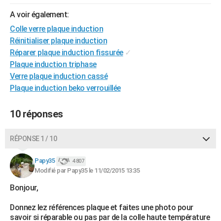
City break
Voyage de noces
Climat
Destinations
Voyage nature
Forum
+
PHOTO
A voir également:
Colle verre plaque induction
GUIDES D'ACHAT
Réinitialiser plaque induction
BONS PLANS
Réparer plaque induction fissurée
✓
Plaque induction triphase
CARTE DE VOEUX
Verre plaque induction cassé
Plaque induction beko verrouillée
Carte Bonne année
Carte Pâques
Carte de Noël
Carte Saint-Valentin
Carte d'anniversaire
DICTIONNAIRE
Biographies
Expressions
Dictionnaire
Citations
Proverbes
PROGRAMME TV
10 réponses
COPAINS D'AVANT
RÉPONSE 1 / 10
Se connecter
Collèges
Universités
Service militaire
S'inscrire
Lycées
Primaires
Entreprises
Avis de recherche
AVIS DE DÉCÈS
Papy35
4 807
Modifié par Papy35 le 11/02/2015 13:35
FORUM
Bonjour,
Lifestyle
Sport
Television
Cinema
Bricolage
Culture
Auto
Voyage
Donnez lez références plaque et faites une photo pour
savoir si réparable ou pas par de la colle haute température