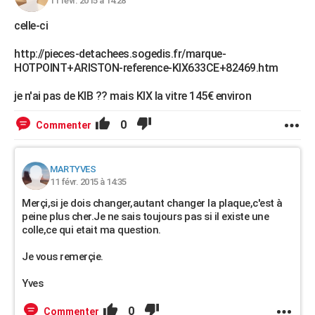
11 févr. 2015 à 14:28
celle-ci
http://pieces-detachees.sogedis.fr/marque-
HOTPOINT+ARISTON-reference-KIX633CE+82469.htm
je n'ai pas de KIB ?? mais KIX la vitre 145€ environ
0
Commenter
MARTYVES
11 févr. 2015 à 14:35
Merçi,si je dois changer,autant changer la plaque,c'est à
peine plus cher.Je ne sais toujours pas si il existe une
colle,ce qui etait ma question.
Je vous remerçie.
Yves
0
Commenter