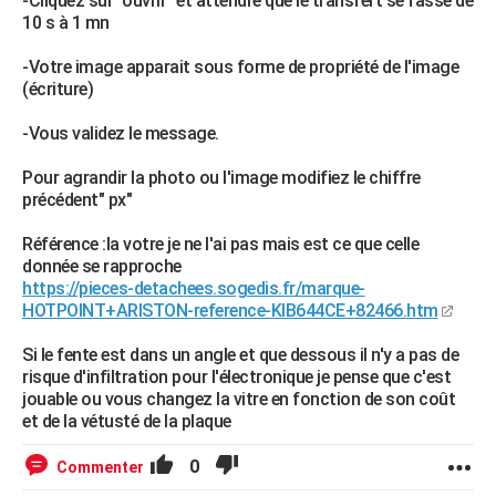
-Cliquez sur "ouvrir" et attendre que le transfert se fasse de
10 s à 1 mn
-Votre image apparait sous forme de propriété de l'image
(écriture)
-Vous validez le message.
Pour agrandir la photo ou l'image modifiez le chiffre
précédent" px"
Référence :la votre je ne l'ai pas mais est ce que celle
donnée se rapproche
https://pieces-detachees.sogedis.fr/marque-
HOTPOINT+ARISTON-reference-KIB644CE+82466.htm
Si le fente est dans un angle et que dessous il n'y a pas de
risque d'infiltration pour l'électronique je pense que c'est
jouable ou vous changez la vitre en fonction de son coût
et de la vétusté de la plaque
0
Commenter