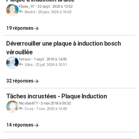
Flavie_97
-
22 sept. 2020 à 13:52
Ben64
-
29 janv. 2026 à 19:42
19 réponses
Déverrouiller une plaque à induction bosch
vérouillée
tetsuo
-
1 sept. 2010 à 14:05
Silva
-
22 juil. 2026 à 10:31
32 réponses
Tâches incrustées - Plaque Induction
Nicolas877
-
5 mai 2018 à 00:32
Ccxy
-
7 nov. 2023 à 16:05
14 réponses