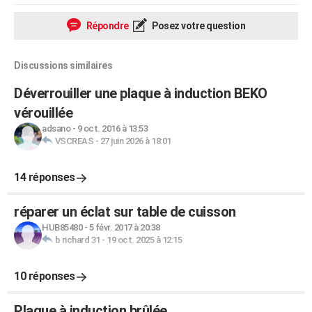
Répondre
Posez votre question
Discussions similaires
Déverrouiller une plaque à induction BEKO
vérouillée
adsano
-
9 oct. 2016 à 13:53
VSCREAS
-
27 juin 2026 à 18:01
14 réponses
réparer un éclat sur table de cuisson
HUB85480
-
5 févr. 2017 à 20:38
b richard 31
-
19 oct. 2025 à 12:15
10 réponses
Plaque à induction brûlée