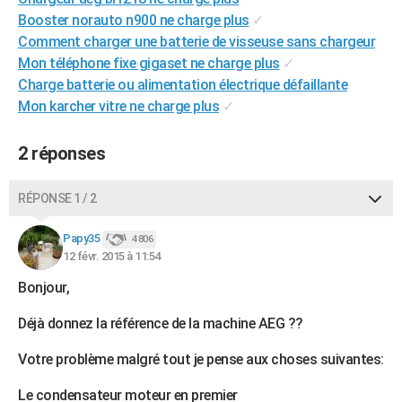
City break
Voyage de noces
Climat
Destinations
Voyage nature
Forum
+
Booster norauto n900 ne charge plus
✓
PHOTO
Comment charger une batterie de visseuse sans chargeur
GUIDES D'ACHAT
Mon téléphone fixe gigaset ne charge plus
✓
Charge batterie ou alimentation électrique défaillante
BONS PLANS
Mon karcher vitre ne charge plus
✓
CARTE DE VOEUX
2 réponses
Carte Bonne année
Carte Pâques
Carte de Noël
Carte Saint-Valentin
Carte d'anniversaire
DICTIONNAIRE
RÉPONSE 1 / 2
Biographies
Expressions
Dictionnaire
Citations
Proverbes
PROGRAMME TV
Papy35
COPAINS D'AVANT
4 806
12 févr. 2015 à 11:54
Se connecter
Collèges
Universités
Service militaire
S'inscrire
Lycées
Primaires
Entreprises
Avis de recherche
AVIS DE DÉCÈS
Bonjour,
FORUM
Déjà donnez la référence de la machine AEG ??
Lifestyle
Sport
Television
Cinema
Bricolage
Culture
Auto
Voyage
Votre problème malgré tout je pense aux choses suivantes:
Le condensateur moteur en premier