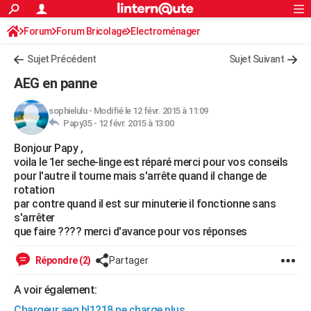
ACTUALITÉS
Forum
Forum Bricolage
Connexion
Electroménager
S'inscrire
Rechercher
Société
Education
Villes
Politique
Faits Divers
Monde
+
SPORT
Sujet Précédent
Sujet Suivant
Football
Cyclisme
Forum
Coupe du monde 2026
Tennis
Rugby
CULTURE
AEG en panne
TNT
Cinéma
Musique
Programme TV
Streaming
Sorties cinéma
+
FINANCE
sophielulu
-
Modifié le 12 févr. 2015 à 11:09
Papy35 -
12 févr. 2015 à 13:00
Impôts
Immobilier
Banque
Crédit
Retraite
Epargne
Risques naturels par ville
Assurance
AUTO
Bonjour Papy ,
Réserver un essai
Berlines
Forum auto
Essais
Citadines
SUV
+
HIGH-TECH
voila le 1er seche-linge est réparé merci pour vos conseils
pour l'autre il tourne mais s'arrête quand il change de
Meilleur smartphone
Ordinateurs
Guide high-tech
Mobiles
Internet
Jeux vidéo
+
BRICOLAGE
rotation
par contre quand il est sur minuterie il fonctionne sans
Aménagement intérieur
Cuisine
Jardinage
+
Forum
Extérieur
Salle de bains
Rangement
WEEK-END
s'arrêter
que faire ???? merci d'avance pour vos réponses
Escapades
Expositions
Week-end nature
Guides de France
Patrimoine
Musées
+
LIFESTYLE
Répondre (2)
Partager
Bien-être
Mode
+
Art de vivre
Loisirs
Modes de vie
SANTE
A voir également:
Guide de la santé
Médicaments
+
Alimentation
Maladies
Sommeil
VOYAGE
Chargeur aeg bl1218 ne charge plus