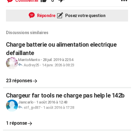
0
Commenter
Répondre
Posez votre question
Discussions similaires
Charge batterie ou alimentation electrique
defaillante
MantoManto
-
28 juil. 2019 à 22:54
Audrey25
-
14 janv. 2026 à 08:23
23 réponses
Chargeur far tools ne charge pas help le 142b
Jiancarlo
-
1 août 2016 à 12:48
stf_jpd87
-
1 août 2016 à 17:28
1 réponse