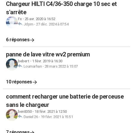
Chargeur HILTI C4/36-350 charge 10 sec et
s'arrête
Fx
-
25 avr. 2020 à 16:52
Jdpm
-
27 déc. 2024 à 07:54
6 réponses
panne de lave vitre wv2 premium
bebert
-
1 févr. 2019 à 16:30
Loumarhan
-
28 mars 2022 à 15:07
10 réponses
comment recharger une batterie de perceuse
sans le chargeur
ben8350
-
18 févr. 2021 à 12:50
Daniel 26
-
19 févr. 2021 à 15:51
7 réponses