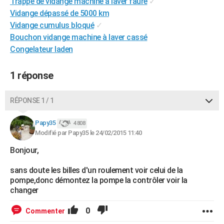
Trappe de vidange machine à laver faure
✓
City break
Voyage de noces
Climat
Destinations
Voyage nature
Forum
+
PHOTO
Vidange dépassé de 5000 km
Vidange cumulus bloqué
✓
GUIDES D'ACHAT
Bouchon vidange machine à laver cassé
Congelateur laden
BONS PLANS
CARTE DE VOEUX
1 réponse
Carte Bonne année
Carte Pâques
Carte de Noël
Carte Saint-Valentin
Carte d'anniversaire
DICTIONNAIRE
RÉPONSE 1 / 1
Biographies
Expressions
Dictionnaire
Citations
Proverbes
PROGRAMME TV
Papy35
4 808
Modifié par Papy35 le 24/02/2015 11:40
COPAINS D'AVANT
Bonjour,
Se connecter
Collèges
Universités
Service militaire
S'inscrire
Lycées
Primaires
Entreprises
Avis de recherche
AVIS DE DÉCÈS
sans doute les billes d'un roulement voir celui de la
FORUM
pompe,donc démontez la pompe la contrôler voir la
changer
Lifestyle
Sport
Television
Cinema
Bricolage
Culture
Auto
Voyage
0
Commenter