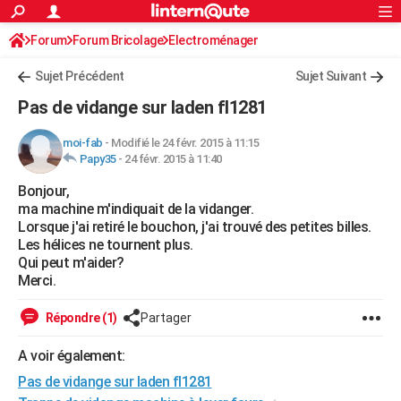
ACTUALITÉS
Forum
Forum Bricolage
Connexion
Electroménager
S'inscrire
Rechercher
Société
Education
Villes
Politique
Faits Divers
Monde
+
SPORT
Sujet Précédent
Sujet Suivant
Football
Cyclisme
Forum
Coupe du monde 2026
Tennis
Rugby
CULTURE
Pas de vidange sur laden fl1281
TNT
Cinéma
Musique
Programme TV
Streaming
Sorties cinéma
+
FINANCE
moi-fab
-
Modifié le 24 févr. 2015 à 11:15
Papy35
-
24 févr. 2015 à 11:40
Impôts
Immobilier
Banque
Crédit
Retraite
Epargne
Risques naturels par ville
Assurance
AUTO
Bonjour,
Réserver un essai
Berlines
Forum auto
Essais
Citadines
SUV
+
HIGH-TECH
ma machine m'indiquait de la vidanger.
Lorsque j'ai retiré le bouchon, j'ai trouvé des petites billes.
Meilleur smartphone
Ordinateurs
Guide high-tech
Mobiles
Internet
Jeux vidéo
+
BRICOLAGE
Les hélices ne tournent plus.
Qui peut m'aider?
Aménagement intérieur
Cuisine
Jardinage
+
Forum
Extérieur
Salle de bains
Rangement
WEEK-END
Merci.
Escapades
Expositions
Week-end nature
Guides de France
Patrimoine
Musées
+
LIFESTYLE
Répondre (1)
Partager
Bien-être
Mode
+
Art de vivre
Loisirs
Modes de vie
SANTE
A voir également:
Pas de vidange sur laden fl1281
Guide de la santé
Médicaments
+
Alimentation
Maladies
Sommeil
VOYAGE