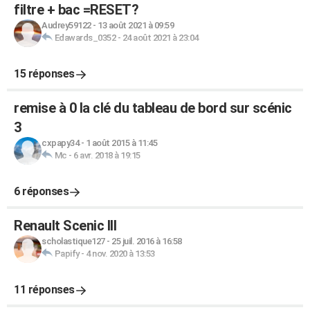
filtre + bac =RESET?
Audrey59122
-
13 août 2021 à 09:59
Edawards_0352
-
24 août 2021 à 23:04
15 réponses
remise à 0 la clé du tableau de bord sur scénic
3
cxpapy34
-
1 août 2015 à 11:45
Mc
-
6 avr. 2018 à 19:15
6 réponses
Renault Scenic III
scholastique127
-
25 juil. 2016 à 16:58
Papify
-
4 nov. 2020 à 13:53
11 réponses