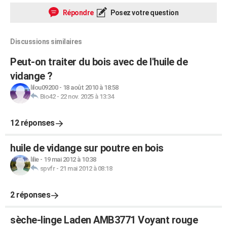
Répondre
Posez votre question
Discussions similaires
Peut-on traiter du bois avec de l'huile de
vidange ?
lilou09200
-
18 août 2010 à 18:58
Bio42
-
22 nov. 2025 à 13:34
12 réponses
huile de vidange sur poutre en bois
lilie
-
19 mai 2012 à 10:38
spvfr
-
21 mai 2012 à 08:18
2 réponses
sèche-linge Laden AMB3771 Voyant rouge