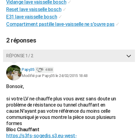
Vidange lave vaisselle bosch
✓
City break
Voyage de noces
Climat
Destinations
Voyage nature
Forum
+
PHOTO
Reset lave vaisselle bosch
✓
E31 lave vaisselle bosch
✓
GUIDES D'ACHAT
Compartiment pastille lave-vaisselle ne s'ouvre pas
✓
BONS PLANS
2 réponses
CARTE DE VOEUX
Carte Bonne année
Carte Pâques
Carte de Noël
Carte Saint-Valentin
Carte d'anniversaire
RÉPONSE 1 / 2
DICTIONNAIRE
Biographies
Expressions
Dictionnaire
Citations
Proverbes
Papy35
PROGRAMME TV
4 808
Modifié par Papy35 le 24/02/2015 18:48
COPAINS D'AVANT
Bonsoir,
Se connecter
Collèges
Universités
Service militaire
S'inscrire
Lycées
Primaires
Entreprises
Avis de recherche
AVIS DE DÉCÈS
si votre LV ne chauffe plus vous avez sans doute un
problème de résistance ou tunnel chauffant en
FORUM
cause.N'ayant pas votre référence du moins celle
communiqué je vous montre la pièce sous plusieurs
Lifestyle
Sport
Television
Cinema
Bricolage
Culture
Auto
Voyage
formes
Bloc Chauffant
https://s3fs-sogedis.s3.eu-west-