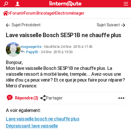
ACTUALITÉS
Forum
Forum Bricolage
Connexion
Electroménager
S'inscrire
Rechercher
Société
Education
Villes
Politique
Faits Divers
Monde
+
SPORT
Sujet Précédent
Sujet Suivant
Football
Cyclisme
Forum
Coupe du monde 2026
Tennis
Rugby
CULTURE
Lave vaisselle Bosch SE5P1B ne chauffe plus
TNT
Cinéma
Musique
Programme TV
Streaming
Sorties cinéma
+
FINANCE
mogwayette
-
Modifié le 24 févr. 2015 à 17:45
Papy35
-
24 févr. 2015 à 19:30
Impôts
Immobilier
Banque
Crédit
Retraite
Epargne
Risques naturels par ville
Assurance
AUTO
Bonjour,
Réserver un essai
Berlines
Forum auto
Essais
Citadines
SUV
+
HIGH-TECH
Mon lave vaisselle Bosch SE5P1B ne chauffe plus. La
vaisselle ressort à moitié lavée, trempée.... Avez-vous une
Meilleur smartphone
Ordinateurs
Guide high-tech
Mobiles
Internet
Jeux vidéo
+
BRICOLAGE
idée d'ou ça peux venir? Et ce que je peux faire pour réparer?
Merci d'avance.
Aménagement intérieur
Cuisine
Jardinage
+
Forum
Extérieur
Salle de bains
Rangement
WEEK-END
Répondre (2)
Partager
Escapades
Expositions
Week-end nature
Guides de France
Patrimoine
Musées
+
LIFESTYLE
A voir également:
Bien-être
Mode
+
Art de vivre
Loisirs
Modes de vie
SANTE
Lave vaisselle bosch ne chauffe plus
Guide de la santé
Médicaments
+
Alimentation
Maladies
Sommeil
Dégraissant lave vaisselle
VOYAGE