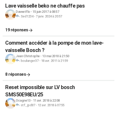
Lave vaisselle beko ne chauffe pas
Daveetflo
-
15 juin 2017 à 08:57
Sed1234
-
7 janv. 2024 à 20:57
19 réponses
Comment accéder à la pompe de mon lave-
vaisselle Bosch ?
Jean Christophe
-
13 mai 2010 à 21:50
boulanger37
-
18 avr. 2011 à 21:59
8 réponses
Reset impossible sur LV bosch
SMS50E98EU/25
Ocagne13
-
11 avr. 2018 à 22:08
stf_jpd87
-
12 avr. 2018 à 07:55