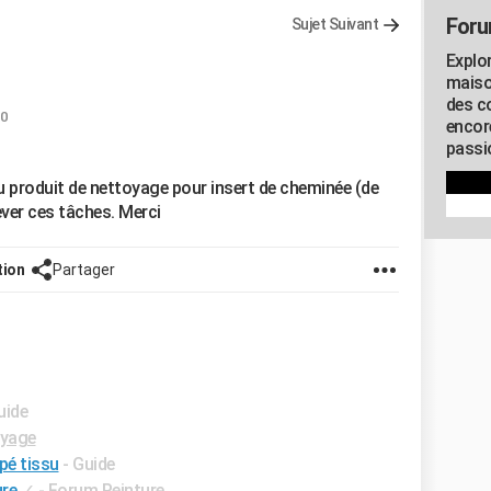
Foru
Sujet Suivant
Explo
maiso
des co
50
encor
passio
u produit de nettoyage pour insert de cheminée (de
ver ces tâches. Merci
tion
Partager
uide
yage
pé tissu
- Guide
ure
✓
-
Forum Peinture