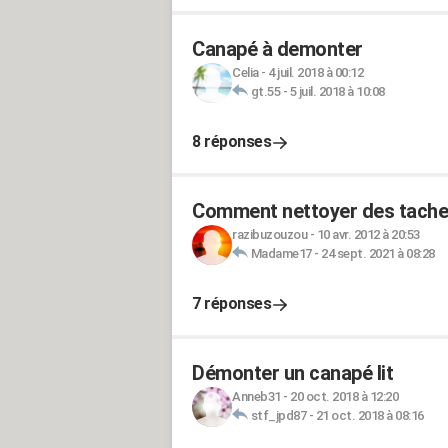
Canapé à demonter
Celia
-
4 juil. 2018 à 00:12
gt.55
-
5 juil. 2018 à 10:08
8 réponses
Comment nettoyer des taches
razibuzouzou
-
10 avr. 2012 à 20:53
Madame17
-
24 sept. 2021 à 08:28
7 réponses
Démonter un canapé lit
Anneb31
-
20 oct. 2018 à 12:20
stf_jpd87
-
21 oct. 2018 à 08:16