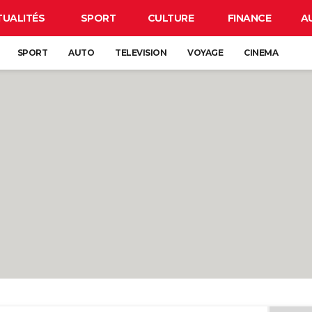
TUALITÉS
SPORT
CULTURE
FINANCE
A
SPORT
AUTO
TELEVISION
VOYAGE
CINEMA