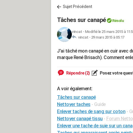
Sujet Précédent
Tâches sur canapé
Résolu
vincat
-
Modifié le 25 mars 2015 à 11:
vincat -
29 mars 2015 à 05:17
J'ai tâché mon canapé en cuir avec d
marque René Brisach). Comment enle
Répondre (2)
Posez votre ques
A voir également:
Tâches sur canapé
Nettoyer taches
- Guide
Enlever taches de sang sur coton
- G
Nettoyer canapé tissu
-
Forum Netto
Enlever une tache de suie sur un cana
Taches qui apparaissent après peint