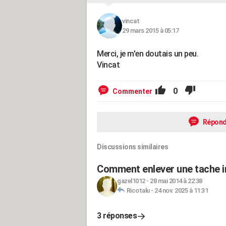
vincat
29 mars 2015 à 05:17
Merci, je m'en doutais un peu.
Vincat
0
Commenter
Répond
Discussions similaires
Comment enlever une tache in
gazel1012
-
28 mai 2014 à 22:38
Ricotalu
-
24 nov. 2025 à 11:31
3 réponses