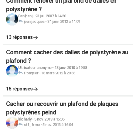
Comment rénover un plafond de dalles en
polystyrène ?
Benjbenj
-
23 juil. 2007 à 14:20
jean jacques
-
31 janv. 2012 à 11:09
13 réponses
Comment cacher des dalles de polystyrène au
plafond ?
Utilisateur anonyme
-
13 janv. 2010 à 19:58
Pompier
-
16 mars 2012 à 20:56
15 réponses
Cacher ou recouvrir un plafond de plaques
polystyrènes peind
lilicharly
-
5 nov. 2013 à 15:05
stf_frmu
-
5 nov. 2013 à 16:04