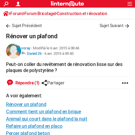
ACTUALITÉS
Forum
Forum Bricolage
Connexion
Construction et rénovation
S'inscrire
Rechercher
Société
Education
Villes
Politique
Faits Divers
Monde
+
SPORT
Sujet Précédent
Sujet Suivant
Football
Cyclisme
Forum
Coupe du monde 2026
Tennis
Rugby
CULTURE
Rénover un plafond
TNT
Cinéma
Musique
Programme TV
Streaming
Sorties cinéma
+
FINANCE
voray
-
Modifié le 6 avr. 2015 à 08:46
Daniel 26
-
6 avr. 2015 à 09:40
Impôts
Immobilier
Banque
Crédit
Retraite
Epargne
Risques naturels par ville
Assurance
AUTO
Peut-on coller du revêtement de rénovation lisse sur des
Réserver un essai
Berlines
Forum auto
Essais
Citadines
SUV
+
HIGH-TECH
plaques de polystyrène ?
Meilleur smartphone
Ordinateurs
Guide high-tech
Mobiles
Internet
Jeux vidéo
+
BRICOLAGE
Répondre (1)
Partager
Aménagement intérieur
Cuisine
Jardinage
+
Forum
Extérieur
Salle de bains
Rangement
WEEK-END
A voir également:
Escapades
Expositions
Week-end nature
Guides de France
Patrimoine
Musées
+
Rénover un plafond
LIFESTYLE
Comment tient un plafond en brique
Bien-être
Mode
+
Art de vivre
Loisirs
Modes de vie
SANTE
Animal qui court dans le plafond la nuit
Refaire un plafond en placo
Guide de la santé
Médicaments
+
Alimentation
Maladies
Sommeil
VOYAGE
Percer plafond beton