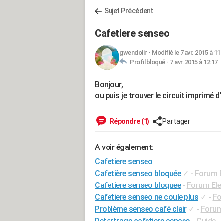
Sujet Précédent
Cafetiere senseo
gwendolin
-
Modifié le 7 avr. 2015 à 11
Profil bloqué -
7 avr. 2015 à 12:17
Bonjour,
ou puis je trouver le circuit imprimé 
Répondre (1)
Partager
A voir également:
Cafetiere senseo
Cafetière senseo bloquée
✓
-
Forum 
Cafetiere senseo bloquee
-
Forum El
Cafetiere senseo ne coule plus
✓
-
Fo
Problème senseo café clair
✓
-
Forum
Detartrage cafetiere senseo
- Guide