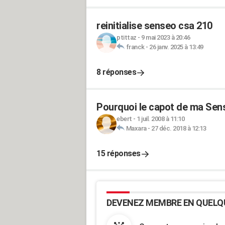
reinitialise senseo csa 210
ptittaz
-
9 mai 2023 à 20:46
franck
-
26 janv. 2025 à 13:49
8 réponses
Pourquoi le capot de ma Sens
ebert
-
1 juil. 2008 à 11:10
Maxara
-
27 déc. 2018 à 12:13
15 réponses
DEVENEZ MEMBRE EN QUELQ