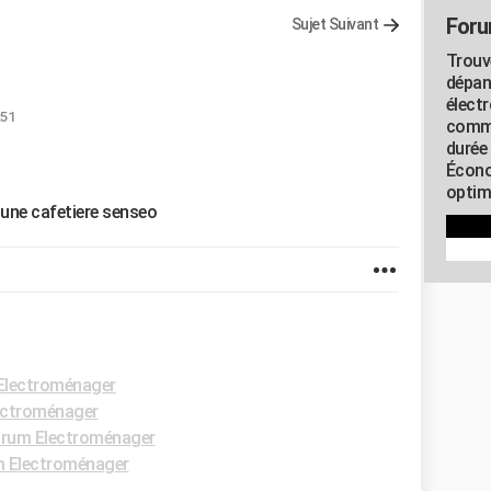
Foru
Sujet Suivant
Trouv
dépan
élect
:51
commu
durée
Écono
optimi
d'une cafetiere senseo
Electroménager
ectroménager
rum Electroménager
 Electroménager