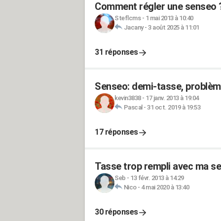
Comment régler une senseo 
Steflcms
-
1 mai 2013 à 10:40
Jacany
-
3 août 2025 à 11:01
31 réponses
Senseo: demi-tasse, problème
kevin3838
-
17 janv. 2013 à 19:04
Pascal
-
31 oct. 2019 à 19:53
17 réponses
Tasse trop rempli avec ma s
Seb
-
13 févr. 2013 à 14:29
Nico
-
4 mai 2020 à 13:40
30 réponses