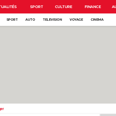
TUALITÉS
SPORT
CULTURE
FINANCE
A
SPORT
AUTO
TELEVISION
VOYAGE
CINEMA
ger