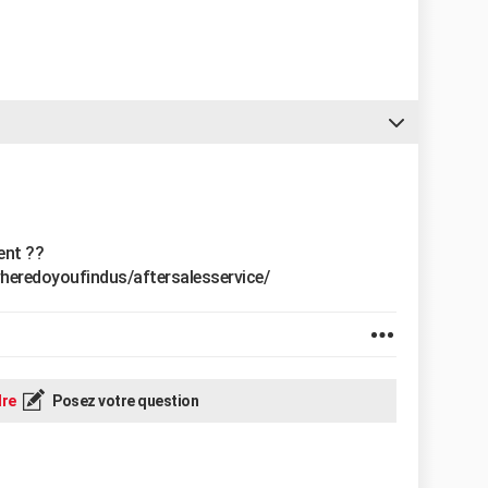
ent ??
wheredoyoufindus/aftersalesservice/
re
Posez votre question