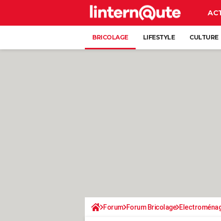
AC
BRICOLAGE
LIFESTYLE
CULTURE
Forum
Forum Bricolage
Electroména