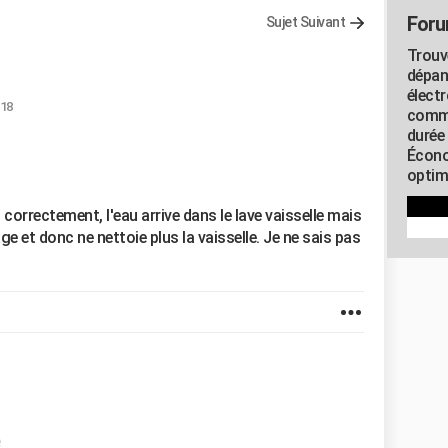
Foru
Sujet Suivant
Trouv
dépan
élect
:18
commu
durée
Écono
optimi
correctement, l'eau arrive dans le lave vaisselle mais
e et donc ne nettoie plus la vaisselle. Je ne sais pas
e