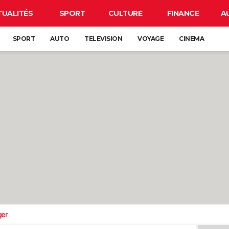
TUALITÉS
SPORT
CULTURE
FINANCE
A
SPORT
AUTO
TELEVISION
VOYAGE
CINEMA
ger