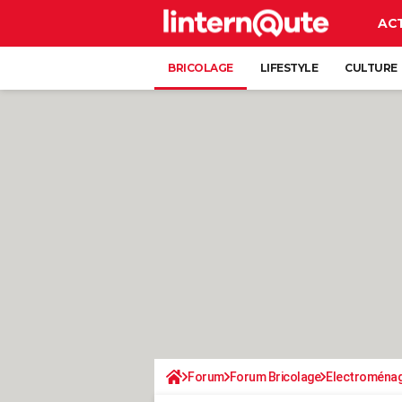
AC
BRICOLAGE
LIFESTYLE
CULTURE
Forum
Forum Bricolage
Electroména