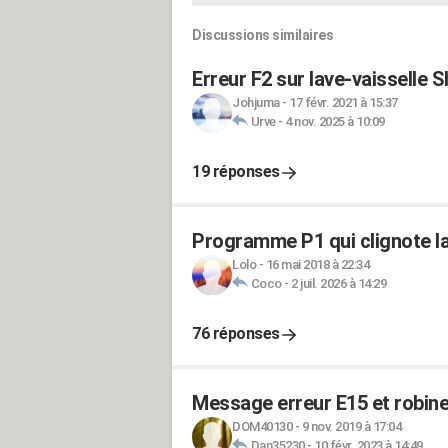
Discussions similaires
Erreur F2 sur lave-vaisselle 
Johjuma
-
17 févr. 2021 à 15:37
Urve
-
4 nov. 2025 à 10:09
19 réponses
Programme P1 qui clignote la
Lolo
-
16 mai 2018 à 22:34
Coco
-
2 juil. 2026 à 14:29
76 réponses
Message erreur E15 et robinet
DOM40130
-
9 nov. 2019 à 17:04
Dan35230
-
10 févr. 2023 à 14:49