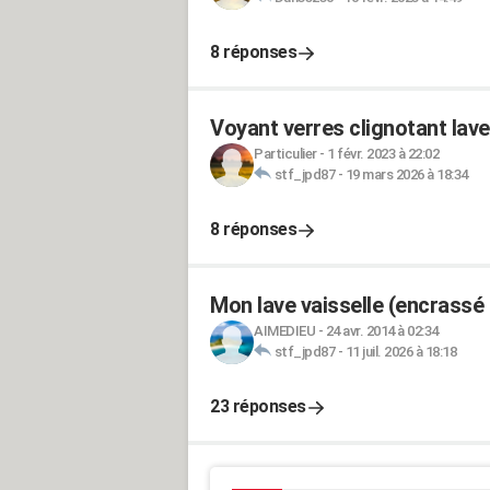
8 réponses
Voyant verres clignotant lav
Particulier
-
1 févr. 2023 à 22:02
stf_jpd87
-
19 mars 2026 à 18:34
8 réponses
Mon lave vaisselle (encrassé 
AIMEDIEU
-
24 avr. 2014 à 02:34
stf_jpd87
-
11 juil. 2026 à 18:18
23 réponses