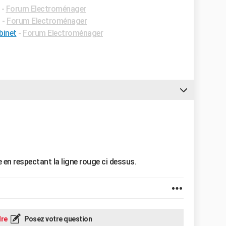
-
Forum Electroménager
✓
-
Forum Electroménager
binet
-
Forum Electroménager
n respectant la ligne rouge ci dessus.
re
Posez votre question