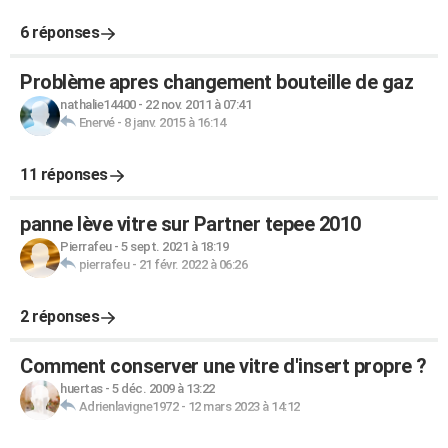
6 réponses
Problème apres changement bouteille de gaz
nathalie14400
-
22 nov. 2011 à 07:41
Enervé
-
8 janv. 2015 à 16:14
11 réponses
panne lève vitre sur Partner tepee 2010
Pierrafeu
-
5 sept. 2021 à 18:19
pierrafeu
-
21 févr. 2022 à 06:26
2 réponses
Comment conserver une vitre d'insert propre ?
huertas
-
5 déc. 2009 à 13:22
Adrienlavigne1972
-
12 mars 2023 à 14:12