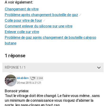
A voir également:
City break
Voyage de noces
Climat
Destinations
Voyage nature
Forum
+
PHOTO
Changement de vitre
Problème après changement bouteille de gaz
✓
GUIDES D'ACHAT
Colle pour vitre de four
✓
BONS PLANS
Comment enlever du silicone sur une vitre
Enlever colle sur vitre
CARTE DE VOEUX
Problème de gaz après changement de bouteille calypso
Carte Bonne année
Carte Pâques
Carte de Noël
Carte Saint-Valentin
Carte d'anniversaire
butane
DICTIONNAIRE
Biographies
Expressions
Dictionnaire
Citations
Proverbes
PROGRAMME TV
1 réponse
COPAINS D'AVANT
RÉPONSE 1 / 1
Se connecter
Collèges
Universités
Service militaire
S'inscrire
Lycées
Primaires
Entreprises
Avis de recherche
AVIS DE DÉCÈS
lekabilien
2 244
FORUM
20 mai 2015 à 21:21
Bonsoir yrieixx
Lifestyle
Sport
Television
Cinema
Bricolage
Culture
Auto
Voyage
Tout le vitrage doit être changé. Le faire vous même...sans
un minimum de connaissance vous risquez d'abimer la
porte, les pare-closes en tout cas.