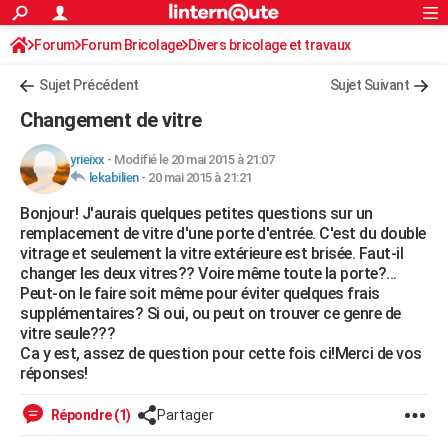
ACTUALITÉS
Forum
Forum Bricolage
Connexion
Divers bricolage et travaux
S'inscrire
Rechercher
Société
Education
Villes
Politique
Faits Divers
Monde
+
SPORT
Sujet Précédent
Sujet Suivant
Football
Cyclisme
Forum
Coupe du monde 2026
Tennis
Rugby
CULTURE
Changement de vitre
TNT
Cinéma
Musique
Programme TV
Streaming
Sorties cinéma
+
FINANCE
yrieixx
-
Modifié le 20 mai 2015 à 21:07
lekabilien
-
20 mai 2015 à 21:21
Impôts
Immobilier
Banque
Crédit
Retraite
Epargne
Risques naturels par ville
Assurance
AUTO
Bonjour! J'aurais quelques petites questions sur un
Réserver un essai
Berlines
Forum auto
Essais
Citadines
SUV
+
HIGH-TECH
remplacement de vitre d'une porte d'entrée. C'est du double
vitrage et seulement la vitre extérieure est brisée. Faut-il
Meilleur smartphone
Ordinateurs
Guide high-tech
Mobiles
Internet
Jeux vidéo
+
BRICOLAGE
changer les deux vitres?? Voire même toute la porte?...
Peut-on le faire soit même pour éviter quelques frais
Aménagement intérieur
Cuisine
Jardinage
+
Forum
Extérieur
Salle de bains
Rangement
WEEK-END
supplémentaires? Si oui, ou peut on trouver ce genre de
vitre seule???
Escapades
Expositions
Week-end nature
Guides de France
Patrimoine
Musées
+
LIFESTYLE
Ca y est, assez de question pour cette fois ci!Merci de vos
réponses!
Bien-être
Mode
+
Art de vivre
Loisirs
Modes de vie
SANTE
Répondre (1)
Partager
Guide de la santé
Médicaments
+
Alimentation
Maladies
Sommeil
VOYAGE