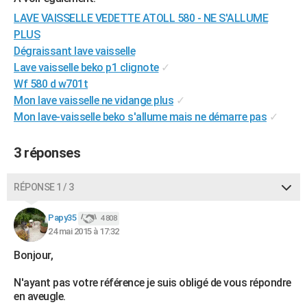
City break
Voyage de noces
Climat
Destinations
Voyage nature
Forum
+
PHOTO
LAVE VAISSELLE VEDETTE ATOLL 580 - NE S'ALLUME
PLUS
GUIDES D'ACHAT
Dégraissant lave vaisselle
Lave vaisselle beko p1 clignote
✓
BONS PLANS
Wf 580 d w701t
CARTE DE VOEUX
Mon lave vaisselle ne vidange plus
✓
Mon lave-vaisselle beko s'allume mais ne démarre pas
✓
Carte Bonne année
Carte Pâques
Carte de Noël
Carte Saint-Valentin
Carte d'anniversaire
DICTIONNAIRE
3 réponses
Biographies
Expressions
Dictionnaire
Citations
Proverbes
PROGRAMME TV
COPAINS D'AVANT
RÉPONSE 1 / 3
Se connecter
Collèges
Universités
Service militaire
S'inscrire
Lycées
Primaires
Entreprises
Avis de recherche
AVIS DE DÉCÈS
Papy35
4 808
24 mai 2015 à 17:32
FORUM
Bonjour,
Lifestyle
Sport
Television
Cinema
Bricolage
Culture
Auto
Voyage
N'ayant pas votre référence je suis obligé de vous répondre
en aveugle.