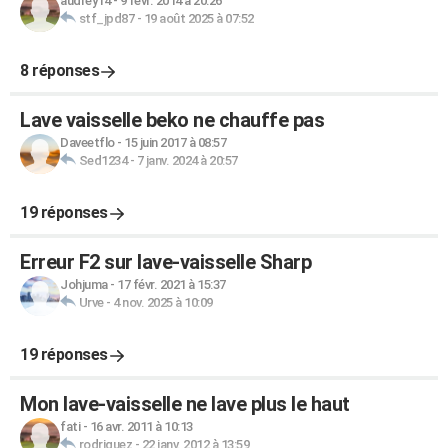
audrey14
-
9 févr. 2014 à 20:26
stf_jpd87
-
19 août 2025 à 07:52
8 réponses
Lave vaisselle beko ne chauffe pas
Daveetflo
-
15 juin 2017 à 08:57
Sed1234
-
7 janv. 2024 à 20:57
19 réponses
Erreur F2 sur lave-vaisselle Sharp
Johjuma
-
17 févr. 2021 à 15:37
Urve
-
4 nov. 2025 à 10:09
19 réponses
Mon lave-vaisselle ne lave plus le haut
fati
-
16 avr. 2011 à 10:13
rodriguez
-
22 janv. 2012 à 13:59