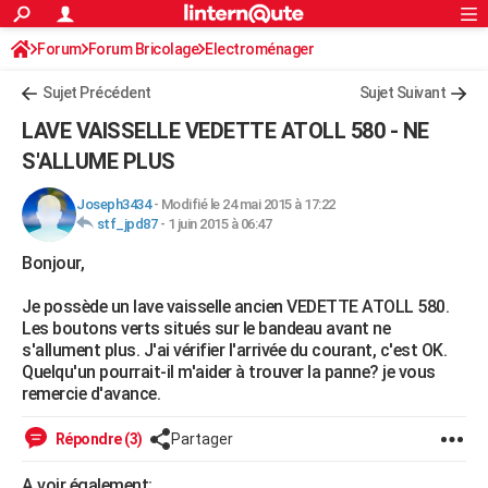
ACTUALITÉS
Forum
Forum Bricolage
Connexion
Electroménager
S'inscrire
Rechercher
Société
Education
Villes
Politique
Faits Divers
Monde
+
SPORT
Sujet Précédent
Sujet Suivant
Football
Cyclisme
Forum
Coupe du monde 2026
Tennis
Rugby
CULTURE
LAVE VAISSELLE VEDETTE ATOLL 580 - NE
TNT
Cinéma
Musique
Programme TV
Streaming
Sorties cinéma
+
S'ALLUME PLUS
FINANCE
Impôts
Immobilier
Banque
Crédit
Retraite
Epargne
Risques naturels par ville
Assurance
AUTO
Joseph3434
-
Modifié le 24 mai 2015 à 17:22
stf_jpd87
-
1 juin 2015 à 06:47
Réserver un essai
Berlines
Forum auto
Essais
Citadines
SUV
+
HIGH-TECH
Bonjour,
Meilleur smartphone
Ordinateurs
Guide high-tech
Mobiles
Internet
Jeux vidéo
+
BRICOLAGE
Je possède un lave vaisselle ancien VEDETTE ATOLL 580.
Les boutons verts situés sur le bandeau avant ne
Aménagement intérieur
Cuisine
Jardinage
+
Forum
Extérieur
Salle de bains
Rangement
WEEK-END
s'allument plus. J'ai vérifier l'arrivée du courant, c'est OK.
Quelqu'un pourrait-il m'aider à trouver la panne? je vous
Escapades
Expositions
Week-end nature
Guides de France
Patrimoine
Musées
+
LIFESTYLE
remercie d'avance.
Bien-être
Mode
+
Art de vivre
Loisirs
Modes de vie
SANTE
Répondre (3)
Partager
Guide de la santé
Médicaments
+
Alimentation
Maladies
Sommeil
VOYAGE
A voir également: