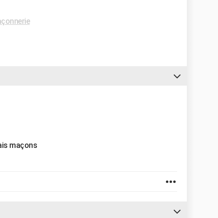
çonnerie
rais maçons