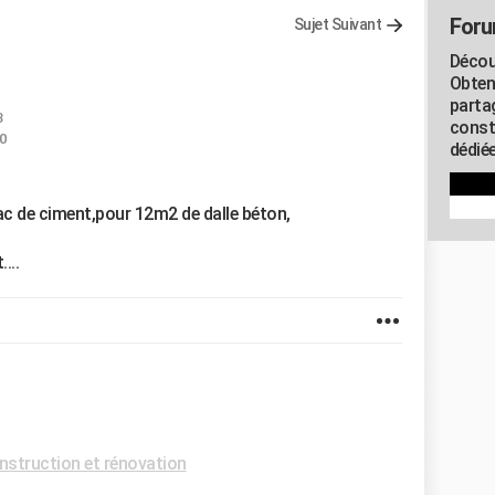
Foru
Sujet Suivant
Décou
Obten
parta
3
const
20
dédiée
c de ciment,pour 12m2 de dalle béton,
...
struction et rénovation