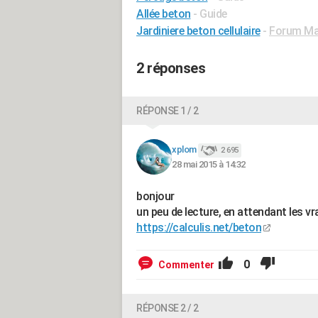
Allée beton
- Guide
Jardiniere beton cellulaire
-
Forum Ma
2 réponses
RÉPONSE 1 / 2
xplom
2 695
28 mai 2015 à 14:32
bonjour
un peu de lecture, en attendant les v
https://calculis.net/beton
0
Commenter
RÉPONSE 2 / 2