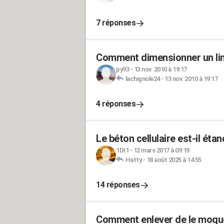
7 réponses
Comment dimensionner un lin
py93
-
13 nov. 2010 à 19:17
lachignole24
-
13 nov. 2010 à 19:17
4 réponses
Le béton cellulaire est-il éta
1DI1
-
12 mars 2017 à 09:19
Hatty
-
18 août 2025 à 14:55
14 réponses
Comment enlever de le moque