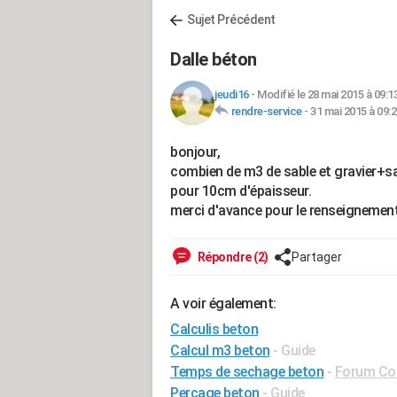
Sujet Précédent
Dalle béton
jeudi16
-
Modifié le 28 mai 2015 à 09:1
rendre-service
-
31 mai 2015 à 09:
bonjour,
combien de m3 de sable et gravier+sa
pour 10cm d'épaisseur.
merci d'avance pour le renseignement.
Répondre (2)
Partager
A voir également:
Calculis beton
Calcul m3 beton
- Guide
Temps de sechage beton
-
Forum Con
Percage beton
- Guide