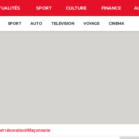
TUALITÉS
SPORT
CULTURE
FINANCE
A
SPORT
AUTO
TELEVISION
VOYAGE
CINEMA
et rénovation
Maçonnerie