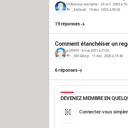
Utilisateur anonyme
-
29 oct. 2009 à 15
_blahnah
-
19 déc. 2025 à 09:38
19 réponses
Comment étanchéiser un regar
pol5959
-
8 mai 2021 à 21:03
_88742exp
-
11 déc. 2025 à 15:48
6 réponses
DEVENEZ MEMBRE EN QUELQ
Connectez-vous simpleme