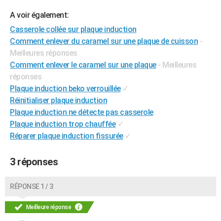
City break
Voyage de noces
Climat
Destinations
Voyage nature
Forum
+
PHOTO
A voir également:
Casserole collée sur plaque induction
GUIDES D'ACHAT
Comment enlever du caramel sur une plaque de cuisson
-
BONS PLANS
Meilleures réponses
Comment enlever le caramel sur une plaque
- Meilleures
CARTE DE VOEUX
réponses
Plaque induction beko verrouillée
✓
Carte Bonne année
Carte Pâques
Carte de Noël
Carte Saint-Valentin
Carte d'anniversaire
DICTIONNAIRE
Réinitialiser plaque induction
Biographies
Expressions
Dictionnaire
Citations
Proverbes
Plaque induction ne détecte pas casserole
PROGRAMME TV
Plaque induction trop chauffée
✓
COPAINS D'AVANT
Réparer plaque induction fissurée
✓
Se connecter
Collèges
Universités
Service militaire
S'inscrire
Lycées
Primaires
Entreprises
Avis de recherche
AVIS DE DÉCÈS
3 réponses
FORUM
RÉPONSE 1 / 3
Lifestyle
Sport
Television
Cinema
Bricolage
Culture
Auto
Voyage
Meilleure réponse