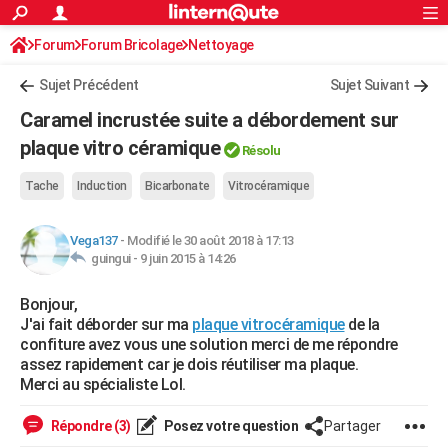
ACTUALITÉS
Forum
Forum Bricolage
Connexion
Nettoyage
S'inscrire
Rechercher
Société
Education
Villes
Politique
Faits Divers
Monde
+
SPORT
Sujet Précédent
Sujet Suivant
Football
Cyclisme
Forum
Coupe du monde 2026
Tennis
Rugby
CULTURE
Caramel incrustée suite a débordement sur
TNT
Cinéma
Musique
Programme TV
Streaming
Sorties cinéma
+
plaque vitro céramique
FINANCE
Résolu
Impôts
Immobilier
Banque
Crédit
Retraite
Epargne
Risques naturels par ville
Assurance
AUTO
Tache
Induction
Bicarbonate
Vitrocéramique
Réserver un essai
Berlines
Forum auto
Essais
Citadines
SUV
+
HIGH-TECH
Vega137
-
Modifié le 30 août 2018 à 17:13
guingui -
9 juin 2015 à 14:26
Meilleur smartphone
Ordinateurs
Guide high-tech
Mobiles
Internet
Jeux vidéo
+
BRICOLAGE
Bonjour,
Aménagement intérieur
Cuisine
Jardinage
+
Forum
Extérieur
Salle de bains
Rangement
WEEK-END
J'ai fait déborder sur ma
plaque vitrocéramique
de la
confiture avez vous une solution merci de me répondre
Escapades
Expositions
Week-end nature
Guides de France
Patrimoine
Musées
+
LIFESTYLE
assez rapidement car je dois réutiliser ma plaque.
Merci au spécialiste Lol.
Bien-être
Mode
+
Art de vivre
Loisirs
Modes de vie
SANTE
Répondre (3)
Posez votre question
Partager
Guide de la santé
Médicaments
+
Alimentation
Maladies
Sommeil
VOYAGE