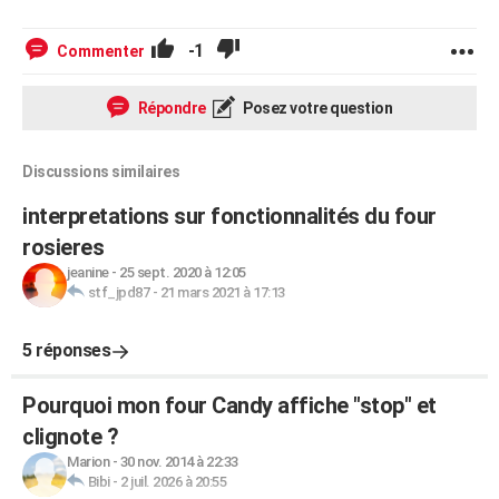
-1
Commenter
Répondre
Posez votre question
Discussions similaires
interpretations sur fonctionnalités du four
rosieres
jeanine
-
25 sept. 2020 à 12:05
stf_jpd87
-
21 mars 2021 à 17:13
5 réponses
Pourquoi mon four Candy affiche "stop" et
clignote ?
Marion
-
30 nov. 2014 à 22:33
Bibi
-
2 juil. 2026 à 20:55