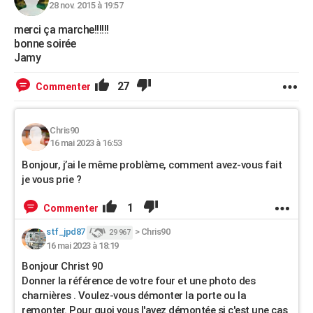
28 nov. 2015 à 19:57
merci ça marche!!!!!!
bonne soirée
Jamy
27
Commenter
Chris90
16 mai 2023 à 16:53
Bonjour, j’ai le même problème, comment avez-vous fait
je vous prie ?
1
Commenter
stf_jpd87
>
Chris90
29 967
16 mai 2023 à 18:19
Bonjour Christ 90
Donner la référence de votre four et une photo des
charnières . Voulez-vous démonter la porte ou la
remonter. Pour quoi vous l'avez démontée si c'est une cas