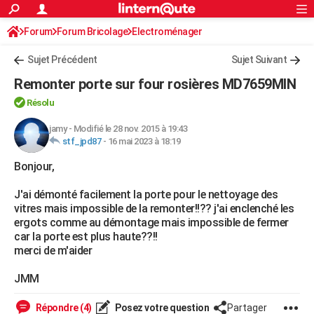
ACTUALITÉS
Forum
Forum Bricolage
Connexion
Electroménager
S'inscrire
Rechercher
Société
Education
Villes
Politique
Faits Divers
Monde
+
SPORT
Sujet Précédent
Sujet Suivant
Football
Cyclisme
Forum
Coupe du monde 2026
Tennis
Rugby
CULTURE
Remonter porte sur four rosières MD7659MIN
TNT
Cinéma
Musique
Programme TV
Streaming
Sorties cinéma
+
FINANCE
Résolu
Impôts
Immobilier
Banque
Crédit
Retraite
Epargne
Risques naturels par ville
Assurance
jamy
-
Modifié le 28 nov. 2015 à 19:43
AUTO
stf_jpd87
-
16 mai 2023 à 18:19
Réserver un essai
Berlines
Forum auto
Essais
Citadines
SUV
+
HIGH-TECH
Bonjour,
Meilleur smartphone
Ordinateurs
Guide high-tech
Mobiles
Internet
Jeux vidéo
+
BRICOLAGE
J'ai démonté facilement la porte pour le nettoyage des
vitres mais impossible de la remonter!!?? j'ai enclenché les
Aménagement intérieur
Cuisine
Jardinage
+
Forum
Extérieur
Salle de bains
Rangement
WEEK-END
ergots comme au démontage mais impossible de fermer
car la porte est plus haute??!!
Escapades
Expositions
Week-end nature
Guides de France
Patrimoine
Musées
+
LIFESTYLE
merci de m'aider
Bien-être
Mode
+
Art de vivre
Loisirs
Modes de vie
SANTE
JMM
Guide de la santé
Médicaments
+
Alimentation
Maladies
Sommeil
VOYAGE
Répondre (4)
Posez votre question
Partager