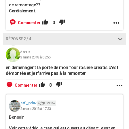
de remontage??
Cordialement.
0
Commenter
RÉPONSE 2 / 4
darius
3 mars 2018 à 08:55
en déménagent la porte de mon four rosiere creatis c'est
démontée et je n'arrive pas à la remonter
8
Commenter
stf_jpd87
29 967
3 mars 2018 à 17:33
Bonsoir
Voir cette vidéo le cran qui est ouvert au départ, vient en