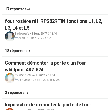
17 réponses
four rosière réf: RFS82RTIN fonctions L1, L2,
L3, L4 et L5
8 chicoufs
-
8 févr. 2017 à 11:14
vlad
-
18 déc. 2022 à 12:16
18 réponses
Comment démonter la porte d'un four
whirlpool AKZ 674
Titi3556
-
27 oct. 2017 à 08:54
Titi3556
-
27 oct. 2017 à 12:24
2 réponses
Impossible de démonter la porte de four