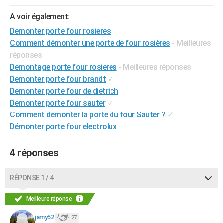
City break
Voyage de noces
Climat
Destinations
Voyage nature
Forum
+
PHOTO
A voir également:
Demonter porte four rosieres
GUIDES D'ACHAT
Comment démonter une porte de four rosières
- Meilleures
BONS PLANS
réponses
Demontage porte four rosieres
- Meilleures réponses
CARTE DE VOEUX
Demonter porte four brandt
✓
Carte Bonne année
Carte Pâques
Carte de Noël
Carte Saint-Valentin
Carte d'anniversaire
Demonter porte four de dietrich
DICTIONNAIRE
Demonter porte four sauter
✓
Biographies
Expressions
Dictionnaire
Citations
Proverbes
PROGRAMME TV
Comment démonter la porte du four Sauter ?
✓
Démonter porte four electrolux
COPAINS D'AVANT
Se connecter
Collèges
Universités
Service militaire
S'inscrire
Lycées
Primaires
Entreprises
Avis de recherche
4 réponses
AVIS DE DÉCÈS
FORUM
RÉPONSE 1 / 4
Lifestyle
Sport
Television
Cinema
Bricolage
Culture
Auto
Voyage
Meilleure réponse
jamy52
27