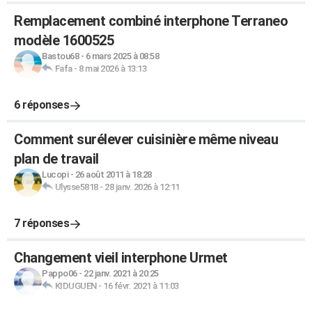
Remplacement combiné interphone Terraneo
modèle 1600525
Bastou68
-
6 mars 2025 à 08:58
Fafa
-
8 mai 2026 à 13:13
6 réponses
Comment surélever cuisinière même niveau
plan de travail
Lucopi
-
26 août 2011 à 18:28
Ulysse5818
-
28 janv. 2026 à 12:11
7 réponses
Changement vieil interphone Urmet
Pappo06
-
22 janv. 2021 à 20:25
KIDUGUEN
-
16 févr. 2021 à 11:03