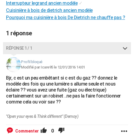
Interrupteur legrand ancien modèle
✓
City break
Voyage de noces
Climat
Destinations
Voyage nature
Forum
+
PHOTO
Cuisinière à bois de dietrich ancien modèle
Pourquoi ma cuisinière à bois De Dietrich ne chauffe pas ?
GUIDES D'ACHAT
BONS PLANS
1 réponse
CARTE DE VOEUX
RÉPONSE 1 / 1
Carte Bonne année
Carte Pâques
Carte de Noël
Carte Saint-Valentin
Carte d'anniversaire
DICTIONNAIRE
Profil bloqué
Biographies
Expressions
Dictionnaire
Citations
Proverbes
Modifié par Icare95 le 12/01/2016 14:01
PROGRAMME TV
Bjr, c est un peu embêtant si c est du gaz ?? donnez le
COPAINS D'AVANT
modèle des fois qu une lumière s allume seule et nous
éclaire ?? vous avez une fuite (gaz ou électrique)
Se connecter
Collèges
Universités
Service militaire
S'inscrire
Lycées
Primaires
Entreprises
Avis de recherche
AVIS DE DÉCÈS
certainement sur un robinet ..ne pas la faire fonctionner
comme cela ou voir sav ??
FORUM
Lifestyle
Sport
Television
Cinema
Bricolage
Culture
Auto
Voyage
"Open your eyes & Think different" (Demoy)
0
Commenter