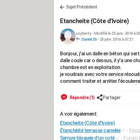
Sujet Précédent
Etancheite (Côte d'Ivoire)
oxyberty
-
Modifié le 25 janv. 2016 à 0
Daniel 26
-
25 janv. 2016 à 07:21
Bonjour, j'ai un dalle en béton qui sert
dalle coule car o dessus, il y'a une ch
chambre est en exploitation.
je voudrais avec votre service résou
comment traiter et arrêter l'écouleme
Répondre (1)
Partager
A voir également:
Etancheite (Côte d'Ivoire)
Étanchéité terrasse carrelée
✓
-
Foru
Serrure bloquée d'un coté
✓
-
Forum D