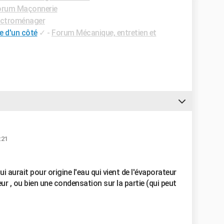
orum Maçonnerie
ectroménager
e d'un côté
✓
-
Forum Mécanique, entretien et
:21
qui aurait pour origine l'eau qui vient de l'évaporateur
eur , ou bien une condensation sur la partie (qui peut