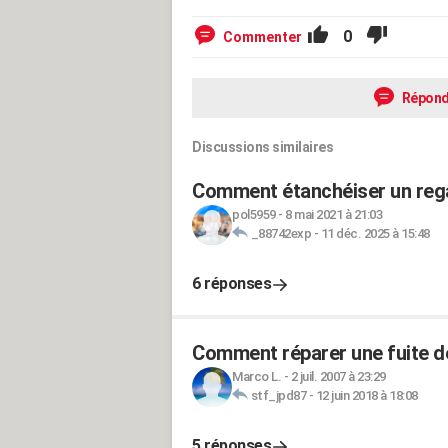
0
Commenter
Répond
Discussions similaires
Comment étanchéiser un regar
pol5959
-
8 mai 2021 à 21:03
_88742exp
-
11 déc. 2025 à 15:48
6 réponses
Comment réparer une fuite de
Marco L.
-
2 juil. 2007 à 23:29
stf_jpd87
-
12 juin 2018 à 18:08
5 réponses