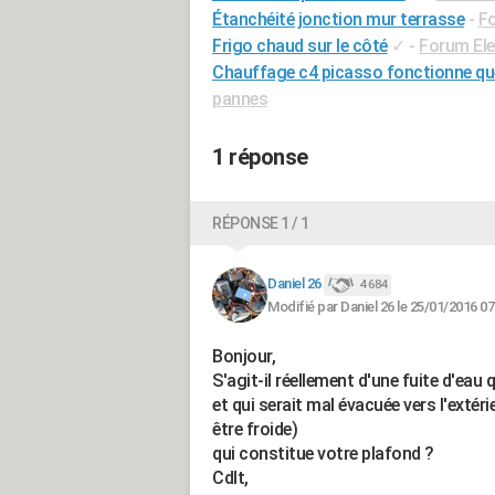
Étanchéité jonction mur terrasse
-
F
Frigo chaud sur le côté
✓
-
Forum El
Chauffage c4 picasso fonctionne qu
pannes
1 réponse
RÉPONSE 1 / 1
Daniel 26
4 684
Modifié par Daniel 26 le 25/01/2016 07
Bonjour,
S'agit-il réellement d'une fuite d'eau 
et qui serait mal évacuée vers l'extéri
être froide)
qui constitue votre plafond ?
Cdlt,