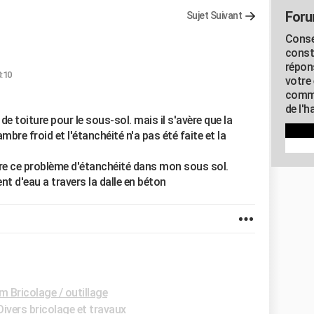
Foru
Sujet Suivant
Conse
const
répon
0:10
votre 
commu
de l'h
 de toiture pour le sous-sol. mais il s'avère que la
ambre froid et l'étanchéité n'a pas été faite et la
dre ce problème d'étanchéité dans mon sous sol.
nt d'eau a travers la dalle en béton
m Bricolage / outillage
ivers bricolage et travaux