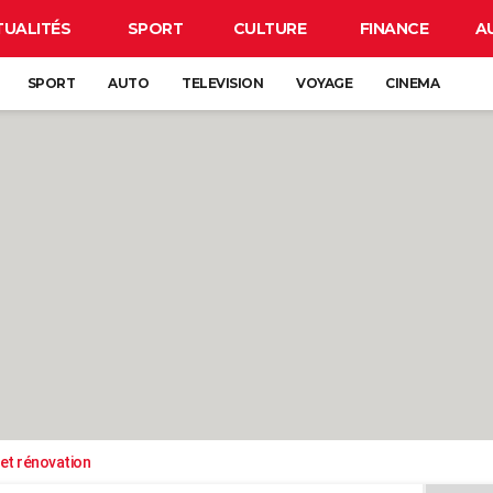
TUALITÉS
SPORT
CULTURE
FINANCE
A
SPORT
AUTO
TELEVISION
VOYAGE
CINEMA
et rénovation