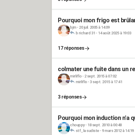
Pourquoi mon frigo est brûlan
bjm
-
20 juil. 2005 à 14:09
b richard 31
-
14 août 2025 à 19:03
17 réponses
colmater une fuite dans un r
mirliflo
-
2 sept. 2015 à 07:02
mirliflo
-
3 sept. 2015 à 17:41
3 réponses
Pourquoi mon induction n'a qu
chouppy
-
18 sept. 2010 à 00:48
stf_la sudiste
-
9 mars 2012 à 14:19