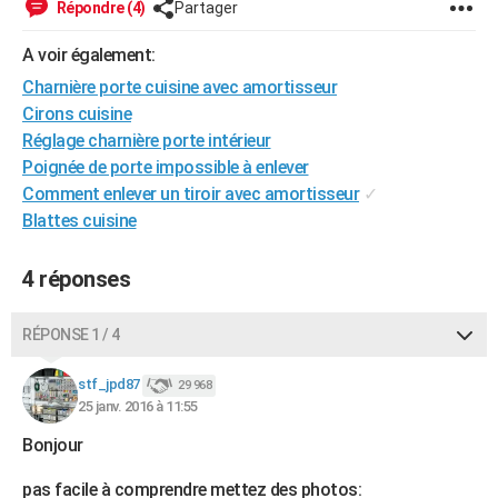
Répondre (4)
Partager
City break
Voyage de noces
Climat
Destinations
Voyage nature
Forum
+
PHOTO
A voir également:
GUIDES D'ACHAT
Charnière porte cuisine avec amortisseur
Cirons cuisine
BONS PLANS
Réglage charnière porte intérieur
CARTE DE VOEUX
Poignée de porte impossible à enlever
Comment enlever un tiroir avec amortisseur
✓
Carte Bonne année
Carte Pâques
Carte de Noël
Carte Saint-Valentin
Carte d'anniversaire
DICTIONNAIRE
Blattes cuisine
Biographies
Expressions
Dictionnaire
Citations
Proverbes
PROGRAMME TV
4 réponses
COPAINS D'AVANT
RÉPONSE 1 / 4
Se connecter
Collèges
Universités
Service militaire
S'inscrire
Lycées
Primaires
Entreprises
Avis de recherche
AVIS DE DÉCÈS
stf_jpd87
29 968
FORUM
25 janv. 2016 à 11:55
Lifestyle
Sport
Television
Cinema
Bricolage
Culture
Auto
Voyage
Bonjour
pas facile à comprendre mettez des photos: