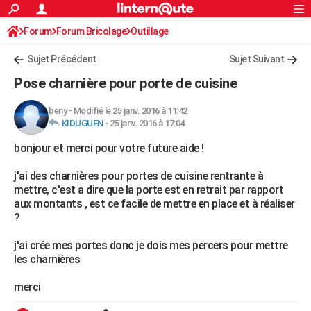
ACTUALITÉS
Forum
Forum Bricolage
Connexion
Outillage
S'inscrire
Rechercher
Société
Education
Villes
Politique
Faits Divers
Monde
+
SPORT
Sujet Précédent
Sujet Suivant
Football
Cyclisme
Forum
Coupe du monde 2026
Tennis
Rugby
CULTURE
Pose charnière pour porte de cuisine
TNT
Cinéma
Musique
Programme TV
Streaming
Sorties cinéma
+
FINANCE
beny
-
Modifié le 25 janv. 2016 à 11:42
KIDUGUEN
-
25 janv. 2016 à 17:04
Impôts
Immobilier
Banque
Crédit
Retraite
Epargne
Risques naturels par ville
Assurance
AUTO
bonjour et merci pour votre future aide !
Réserver un essai
Berlines
Forum auto
Essais
Citadines
SUV
+
HIGH-TECH
j'ai des charnières pour portes de cuisine rentrante à
Meilleur smartphone
Ordinateurs
Guide high-tech
Mobiles
Internet
Jeux vidéo
+
BRICOLAGE
mettre, c'est a dire que la porte est en retrait par rapport
aux montants , est ce facile de mettre en place et à réaliser
Aménagement intérieur
Cuisine
Jardinage
+
Forum
Extérieur
Salle de bains
Rangement
WEEK-END
?
Escapades
Expositions
Week-end nature
Guides de France
Patrimoine
Musées
+
LIFESTYLE
j'ai crée mes portes donc je dois mes percers pour mettre
les charnières
Bien-être
Mode
+
Art de vivre
Loisirs
Modes de vie
SANTE
merci
Guide de la santé
Médicaments
+
Alimentation
Maladies
Sommeil
VOYAGE