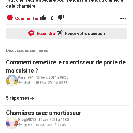
faut une meche spéciale pour l'encastrement du diametre
de la charnière .
0
Commenter
Répondre
Posez votre question
Discussions similaires
Comment remettre le ralentisseur de porte de
ma cuisine ?
Karima94
-
15 févr. 2011 à 09:55
datiti
-
15 févr. 2011 à 09:55
5 réponses
Charnières avec amortisseur
Greg59810
-
19 avr. 2021 à 16:03
gt.55
-
19 avr. 2021 à 17:46