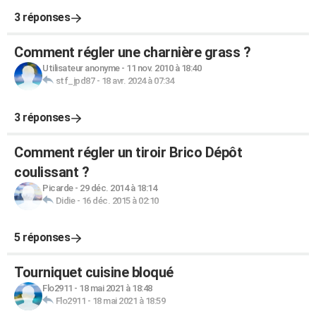
3 réponses
Comment régler une charnière grass ?
Utilisateur anonyme
-
11 nov. 2010 à 18:40
stf_jpd87
-
18 avr. 2024 à 07:34
3 réponses
Comment régler un tiroir Brico Dépôt
coulissant ?
Picarde
-
29 déc. 2014 à 18:14
Didie
-
16 déc. 2015 à 02:10
5 réponses
Tourniquet cuisine bloqué
Flo2911
-
18 mai 2021 à 18:48
Flo2911
-
18 mai 2021 à 18:59