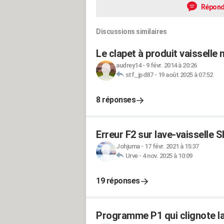
Répond
Discussions similaires
Le clapet à produit vaisselle 
audrey14
-
9 févr. 2014 à 20:26
stf_jpd87
-
19 août 2025 à 07:52
8 réponses
Erreur F2 sur lave-vaisselle 
Johjuma
-
17 févr. 2021 à 15:37
Urve
-
4 nov. 2025 à 10:09
19 réponses
Programme P1 qui clignote la