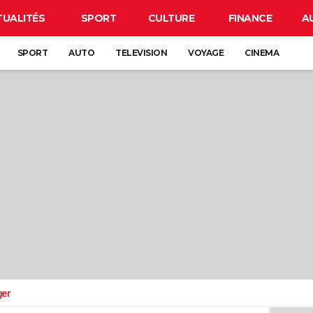
TUALITÉS
SPORT
CULTURE
FINANCE
A
SPORT
AUTO
TELEVISION
VOYAGE
CINEMA
ger