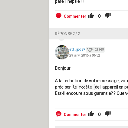
pareil ineptie !!!
0
Commenter
RÉPONSE 2 / 2
stf_jpd87
29 965
29 janv. 2016 à 06:52
Bonjour
A la rédaction de votre message, vo
préciser
de l'appareil en p
le modèle
Est-il encoure sous garantie?? Que vo
0
Commenter