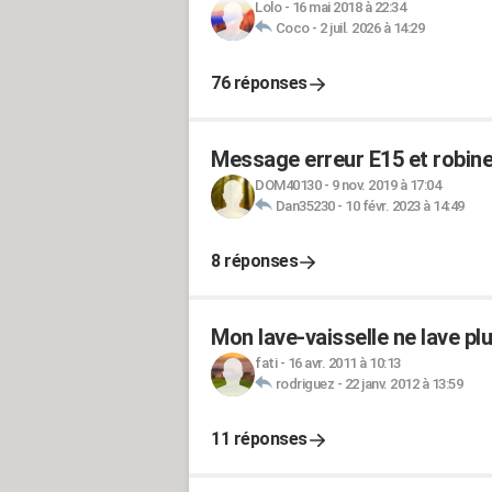
Lolo
-
16 mai 2018 à 22:34
Coco
-
2 juil. 2026 à 14:29
76 réponses
Message erreur E15 et robinet
DOM40130
-
9 nov. 2019 à 17:04
Dan35230
-
10 févr. 2023 à 14:49
8 réponses
Mon lave-vaisselle ne lave plu
fati
-
16 avr. 2011 à 10:13
rodriguez
-
22 janv. 2012 à 13:59
11 réponses