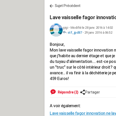
Sujet Précédent
Lave vaisselle fagor innovati
gigi
-
Modifié le 28 janv. 2016 à 14:02
stf_jpd87
-
29 janv. 2016 à 06:52
Bonjour,
Mon lave vaisselle fagor innovation ne
que j'habite au dernier étage et que je
du tuyau d'alimentation.... est-ce possi
un "truc" sur le côté intérieur droit? q
avance... il va finir à la déchèterie je pe
459 Euros!
Répondre (2)
Partager
A voir également:
Lave vaisselle fagor innovation ne la