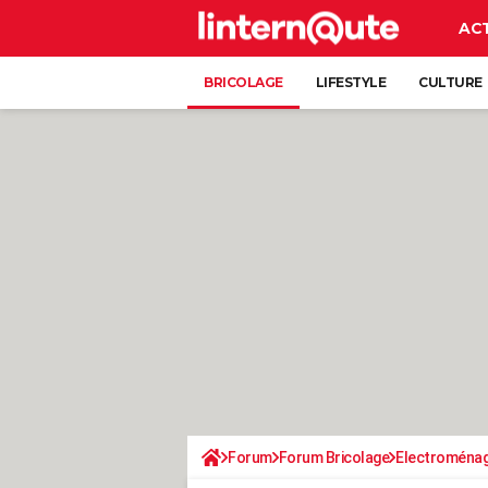
AC
BRICOLAGE
LIFESTYLE
CULTURE
Forum
Forum Bricolage
Electroména