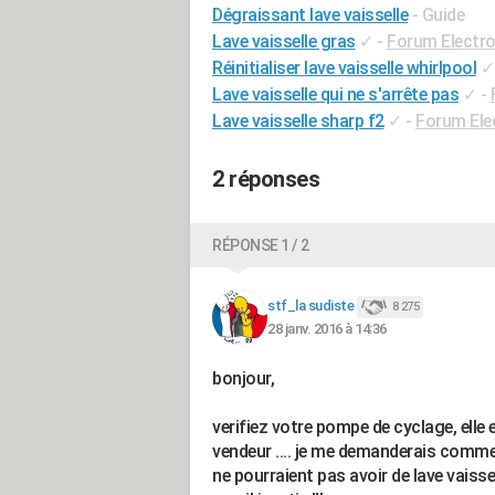
Dégraissant lave vaisselle
- Guide
Lave vaisselle gras
✓
-
Forum Electr
Réinitialiser lave vaisselle whirlpool
✓
Lave vaisselle qui ne s'arrête pas
✓
-
Lave vaisselle sharp f2
✓
-
Forum Ele
2 réponses
RÉPONSE 1 / 2
stf_la sudiste
8 275
28 janv. 2016 à 14:36
bonjour,
verifiez votre pompe de cyclage, elle 
vendeur .... je me demanderais comment
ne pourraient pas avoir de lave vaisselle