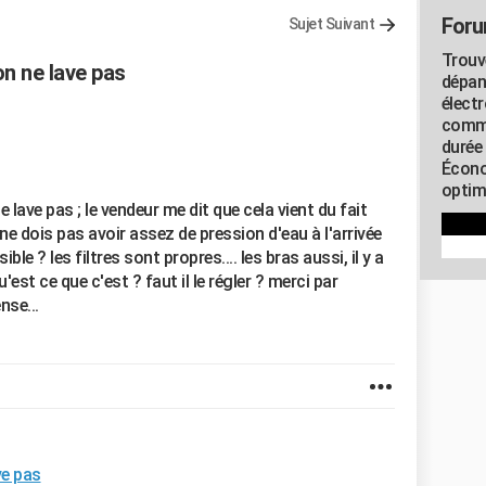
Foru
Sujet Suivant
Trouv
on ne lave pas
dépan
élect
commu
durée
Écono
optimi
 lave pas ; le vendeur me dit que cela vient du fait
 ne dois pas avoir assez de pression d'eau à l'arrivée
ble ? les filtres sont propres.... les bras aussi, il y a
u'est ce que c'est ? faut il le régler ? merci par
nse...
ve pas