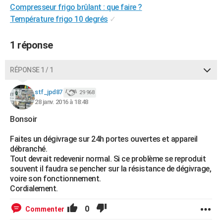
Compresseur frigo brûlant : que faire ?
City break
Voyage de noces
Climat
Destinations
Voyage nature
Forum
+
PHOTO
Température frigo 10 degrés
✓
GUIDES D'ACHAT
1 réponse
BONS PLANS
RÉPONSE 1 / 1
CARTE DE VOEUX
Carte Bonne année
Carte Pâques
Carte de Noël
Carte Saint-Valentin
Carte d'anniversaire
DICTIONNAIRE
stf_jpd87
29 968
28 janv. 2016 à 18:48
Biographies
Expressions
Dictionnaire
Citations
Proverbes
PROGRAMME TV
Bonsoir
COPAINS D'AVANT
Faites un dégivrage sur 24h portes ouvertes et appareil
débranché.
Se connecter
Collèges
Universités
Service militaire
S'inscrire
Lycées
Primaires
Entreprises
Avis de recherche
AVIS DE DÉCÈS
Tout devrait redevenir normal. Si ce problème se reproduit
souvent il faudra se pencher sur la résistance de dégivrage,
FORUM
voire son fonctionnement.
Cordialement.
Lifestyle
Sport
Television
Cinema
Bricolage
Culture
Auto
Voyage
0
Commenter