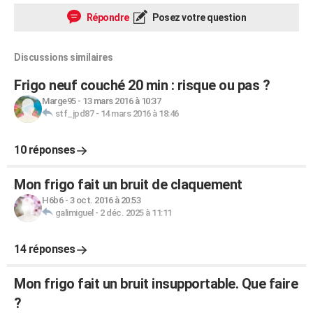
Répondre
Posez votre question
Discussions similaires
Frigo neuf couché 20 min : risque ou pas ?
Marge95
-
13 mars 2016 à 10:37
stf_jpd87
-
14 mars 2016 à 18:46
10 réponses
Mon frigo fait un bruit de claquement
H6b6
-
3 oct. 2016 à 20:53
galimiguel
-
2 déc. 2025 à 11:11
14 réponses
Mon frigo fait un bruit insupportable. Que faire
?