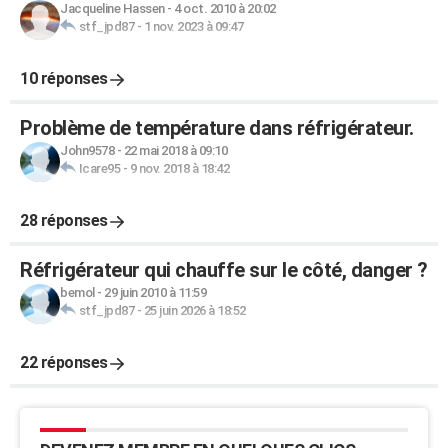
Jacqueline Hassen
-
4 oct. 2010 à 20:02
stf_jpd87
-
1 nov. 2023 à 09:47
10 réponses
Problème de température dans réfrigérateur.
John9578
-
22 mai 2018 à 09:10
Icare95
-
9 nov. 2018 à 18:42
28 réponses
Réfrigérateur qui chauffe sur le côté, danger ?
bemol
-
29 juin 2010 à 11:59
stf_jpd87
-
25 juin 2026 à 18:52
22 réponses