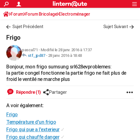
ACTUALITÉS
Forum
Forum Bricolage
Connexion
Electroménager
S'inscrire
Rechercher
Société
Education
Villes
Politique
Faits Divers
Monde
+
SPORT
Sujet Précédent
Sujet Suivant
Football
Cyclisme
Forum
Coupe du monde 2026
Tennis
Rugby
CULTURE
Frigo
TNT
Cinéma
Musique
Programme TV
Streaming
Sorties cinéma
+
FINANCE
pascal71
-
Modifié le 28 janv. 2016 à 17:37
stf_jpd87
-
28 janv. 2016 à 18:48
Impôts
Immobilier
Banque
Crédit
Retraite
Epargne
Risques naturels par ville
Assurance
AUTO
Bonjour, mon frigo sumsung srl628evproblemes:
Réserver un essai
Berlines
Forum auto
Essais
Citadines
SUV
+
HIGH-TECH
la partie congel fonctionne la partie frigo ne fait plus de
froid le ventilé ne marche plus
Meilleur smartphone
Ordinateurs
Guide high-tech
Mobiles
Internet
Jeux vidéo
+
BRICOLAGE
Répondre (1)
Partager
Aménagement intérieur
Cuisine
Jardinage
+
Forum
Extérieur
Salle de bains
Rangement
WEEK-END
A voir également:
Escapades
Expositions
Week-end nature
Guides de France
Patrimoine
Musées
+
LIFESTYLE
Frigo
Bien-être
Mode
+
Art de vivre
Loisirs
Modes de vie
Température d'un frigo
SANTE
Frigo qui pue a l'exterieur
✓
Guide de la santé
Médicaments
+
Alimentation
Maladies
Sommeil
VOYAGE
Frigo qui chauffe danger
✓