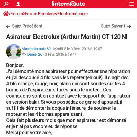
ACTUALITÉS
Forum
Forum Bricolage
Connexion
Electroménager
S'inscrire
Rechercher
Société
Education
Villes
Politique
Faits Divers
Monde
+
SPORT
Sujet Précédent
Sujet Suivant
Football
Cyclisme
Forum
Coupe du monde 2026
Tennis
Rugby
CULTURE
Asirateur Electrolux (Arthur Martin) CT 120 NI
TNT
Cinéma
Musique
Programme TV
Streaming
Sorties cinéma
+
FINANCE
Marchelaroute69
-
Modifié le 3 févr. 2016 à 19:07
Daniel 26
-
3 févr. 2016 à 19:47
Impôts
Immobilier
Banque
Crédit
Retraite
Epargne
Risques naturels par ville
Assurance
AUTO
Bonjour,
Réserver un essai
Berlines
Forum auto
Essais
Citadines
SUV
+
HIGH-TECH
J'ai démonté mon aspirateur pour effectuer une réparation
et j'ai dessoudé 4 fils sans les repérer (eh oui!). Il s'agit des
Meilleur smartphone
Ordinateurs
Guide high-tech
Mobiles
Internet
Jeux vidéo
+
BRICOLAGE
4 fils orange, rouge, noir, blanc qui sont soudés sur les 4
bornes de l'aspirateur situées sous le moteur. Ces
Aménagement intérieur
Cuisine
Jardinage
+
Forum
Extérieur
Salle de bains
Rangement
WEEK-END
connexions sont en contact avec le support de l'aspirateur
en version balai. Si vous possédez ce genre d'appareil, il
Escapades
Expositions
Week-end nature
Guides de France
Patrimoine
Musées
+
LIFESTYLE
suffit de démonter la coque inférieure, de soulever le
moteur et les 4 bornes apparaissent.
Bien-être
Mode
+
Art de vivre
Loisirs
Modes de vie
SANTE
Cela fait plusieurs mois que mon aspirateur est démonté
et je n'ai pas encore eu de réponse!
Guide de la santé
Médicaments
+
Alimentation
Maladies
Sommeil
VOYAGE
Merci pour votre aide,