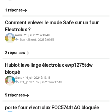
1 réponse
Comment enlever le mode Safe sur un four
Electrolux ?
mimi
-
20 juil. 2021 à 10:49
Ben
-
28 oct. 2025 à 09:53
2 réponses
Hublot lave linge électrolux ewp1275tdw
bloqué
Sand
-
16 juin 2024 à 13:15
stf_jpd87
-
17 juin 2024 à 17:48
5 réponses
porte four electrolux EOC57441AO bloquée