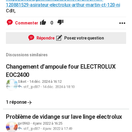
120881529-asirateur-electrolux-arthur-martin-ct-120-ni
Cdlt,
0
Commenter
Répondre
Posez votre question
Discussions similaires
Changement d’ampoule four ELECTROLUX
EOC2400
Siket
-
14 déc. 2024 à 16:12
stf_jpd87
-
14 déc. 2024 à 18:10
1 réponse
Problème de vidange sur lave linge electrolux
jpr0963
-
4 janv. 2022 à 16:25
stf_jpd87
-
4 janv. 2022 à 17:49