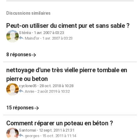
Discussions similaires
Peut-on utiliser du ciment pur et sans sable ?
Stéréa
-
1 avr. 2007 à 03:23
Maind'or
-
1 avr. 2007 à 03:23
8 réponses
nettoyage d'une très vielle pierre tombale en
pierre ou beton
cyclone05
-
28 oct. 2018 à 10:28
Annie
-
2 août 2019 à 10:32
15 réponses
Comment réparer un poteau en béton ?
Santomai
-
12 sept. 2011 à 21:31
georges
-
15 oct. 2011 à 11:14