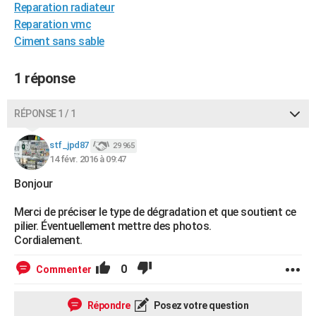
Reparation radiateur
City break
Voyage de noces
Climat
Destinations
Voyage nature
Forum
+
PHOTO
Reparation vmc
Ciment sans sable
GUIDES D'ACHAT
BONS PLANS
1 réponse
CARTE DE VOEUX
RÉPONSE 1 / 1
Carte Bonne année
Carte Pâques
Carte de Noël
Carte Saint-Valentin
Carte d'anniversaire
DICTIONNAIRE
stf_jpd87
29 965
Biographies
Expressions
Dictionnaire
Citations
Proverbes
14 févr. 2016 à 09:47
PROGRAMME TV
Bonjour
COPAINS D'AVANT
Merci de préciser le type de dégradation et que soutient ce
Se connecter
Collèges
Universités
Service militaire
S'inscrire
Lycées
Primaires
Entreprises
Avis de recherche
AVIS DE DÉCÈS
pilier. Éventuellement mettre des photos.
Cordialement.
FORUM
0
Commenter
Lifestyle
Sport
Television
Cinema
Bricolage
Culture
Auto
Voyage
Répondre
Posez votre question