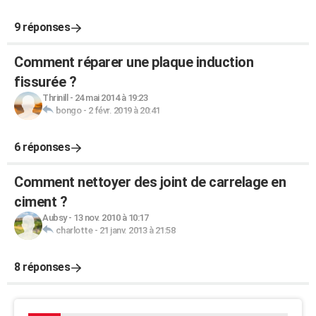
9 réponses
Comment réparer une plaque induction
fissurée ?
Thrinill
-
24 mai 2014 à 19:23
bongo
-
2 févr. 2019 à 20:41
6 réponses
Comment nettoyer des joint de carrelage en
ciment ?
Aubsy
-
13 nov. 2010 à 10:17
charlotte
-
21 janv. 2013 à 21:58
8 réponses