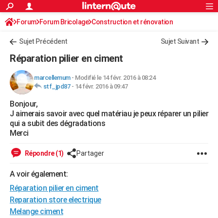
ACTUALITÉS
Forum
Forum Bricolage
Connexion
Construction et rénovation
S'inscrire
Rechercher
Société
Education
Villes
Politique
Faits Divers
Monde
+
SPORT
Sujet Précédent
Sujet Suivant
Football
Cyclisme
Forum
Coupe du monde 2026
Tennis
Rugby
CULTURE
Réparation pilier en ciment
TNT
Cinéma
Musique
Programme TV
Streaming
Sorties cinéma
+
FINANCE
marcellemum
-
Modifié le 14 févr. 2016 à 08:24
stf_jpd87
-
14 févr. 2016 à 09:47
Impôts
Immobilier
Banque
Crédit
Retraite
Epargne
Risques naturels par ville
Assurance
AUTO
Bonjour,
Réserver un essai
Berlines
Forum auto
Essais
Citadines
SUV
+
HIGH-TECH
J aimerais savoir avec quel matériau je peux réparer un pilier
qui a subit des dégradations
Meilleur smartphone
Ordinateurs
Guide high-tech
Mobiles
Internet
Jeux vidéo
+
BRICOLAGE
Merci
Aménagement intérieur
Cuisine
Jardinage
+
Forum
Extérieur
Salle de bains
Rangement
WEEK-END
Répondre (1)
Partager
Escapades
Expositions
Week-end nature
Guides de France
Patrimoine
Musées
+
LIFESTYLE
A voir également:
Réparation pilier en ciment
Bien-être
Mode
+
Art de vivre
Loisirs
Modes de vie
SANTE
Reparation store electrique
Guide de la santé
Médicaments
+
Alimentation
Maladies
Sommeil
VOYAGE
Melange ciment