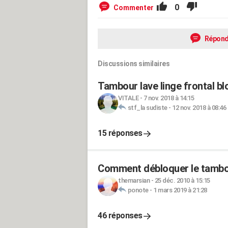
0
Commenter
Répond
Discussions similaires
Tambour lave linge frontal b
VITALE
-
7 nov. 2018 à 14:15
stf_la sudiste
-
12 nov. 2018 à 08:46
15 réponses
Comment débloquer le tambou
themarsian
-
25 déc. 2010 à 15:15
ponote
-
1 mars 2019 à 21:28
46 réponses