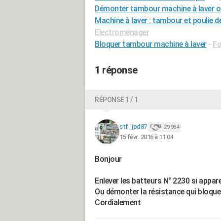
Démonter tambour machine à laver o
Machine à laver : tambour et poulie 
Electroménager
Bloquer tambour machine à laver
-
Fo
1 réponse
RÉPONSE 1 / 1
stf_jpd87
29 964
15 févr. 2016 à 11:04
Bonjour
Enlever les batteurs N° 2230 si appare
Ou démonter la résistance qui bloque
Cordialement