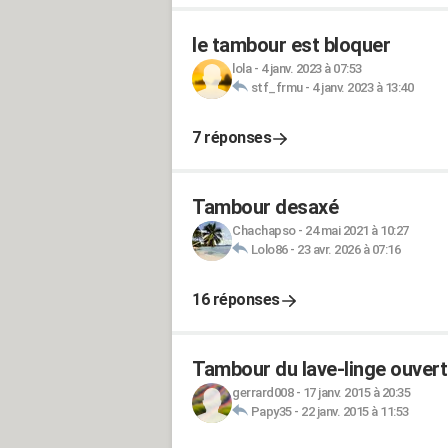
le tambour est bloquer
lola
-
4 janv. 2023 à 07:53
stf_frmu
-
4 janv. 2023 à 13:40
7 réponses
Tambour desaxé
Chachapso
-
24 mai 2021 à 10:27
Lolo86
-
23 avr. 2026 à 07:16
16 réponses
Tambour du lave-linge ouver
gerrard008
-
17 janv. 2015 à 20:35
Papy35
-
22 janv. 2015 à 11:53