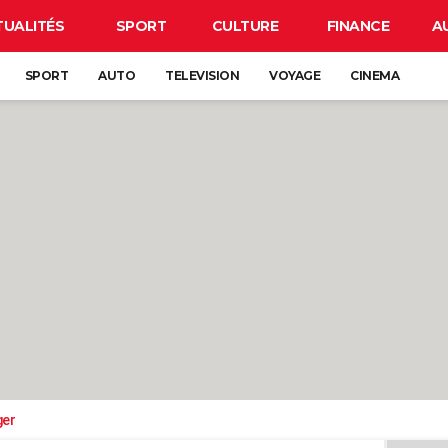
TUALITÉS
SPORT
CULTURE
FINANCE
A
SPORT
AUTO
TELEVISION
VOYAGE
CINEMA
ger