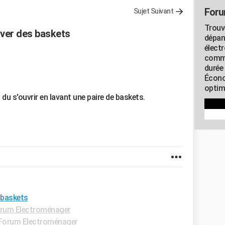
Foru
Sujet Suivant
Trouv
aver des baskets
dépan
élect
commu
durée
Écono
optimi
u s'ouvrir en lavant une paire de baskets.
 baskets
rum Electroménager
Forum Electroménager