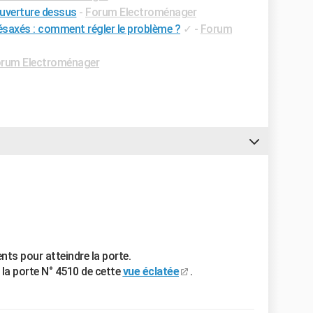
uverture dessus
-
Forum Electroménager
désaxés : comment régler le problème ?
✓
-
Forum
rum Electroménager
nts pour atteindre la porte.
 la porte N° 4510 de cette
vue éclatée
.