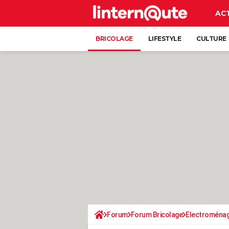
AC
BRICOLAGE
LIFESTYLE
CULTURE
Forum
Forum Bricolage
Electroména