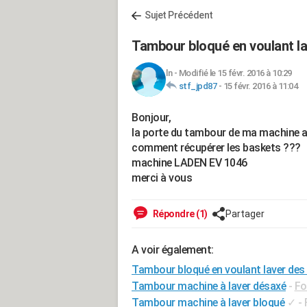
Sujet Précédent
Tambour bloqué en voulant l
ln
-
Modifié le 15 févr. 2016 à 10:29
stf_jpd87
-
15 févr. 2016 à 11:04
Bonjour,
la porte du tambour de ma machine a d
comment récupérer les baskets ???
machine LADEN EV 1046
merci à vous
Répondre (1)
Partager
A voir également:
Tambour bloqué en voulant laver des
Tambour machine à laver désaxé
-
Fo
Tambour machine à laver bloqué
✓
-