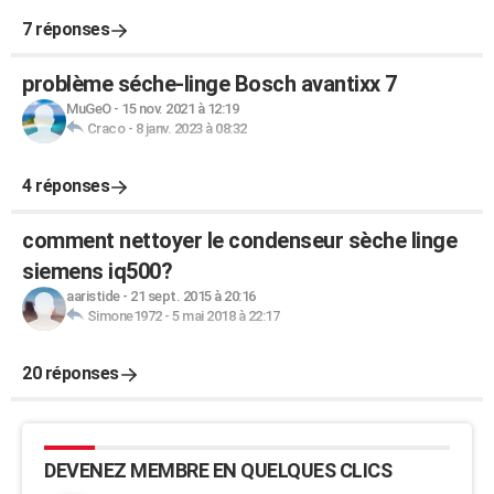
7 réponses
problème séche-linge Bosch avantixx 7
MuGeO
-
15 nov. 2021 à 12:19
Craco
-
8 janv. 2023 à 08:32
4 réponses
comment nettoyer le condenseur sèche linge
siemens iq500?
aaristide
-
21 sept. 2015 à 20:16
Simone1972
-
5 mai 2018 à 22:17
20 réponses
DEVENEZ MEMBRE EN QUELQUES CLICS