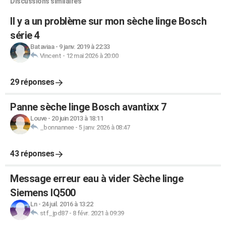
Discussions similaires
Il y a un problème sur mon sèche linge Bosch
série 4
Bataviaa
-
9 janv. 2019 à 22:33
Vincent
-
12 mai 2026 à 20:00
29 réponses
Panne sèche linge Bosch avantixx 7
Louve
-
20 juin 2013 à 18:11
_bonnannee
-
5 janv. 2026 à 08:47
43 réponses
Message erreur eau à vider Sèche linge
Siemens IQ500
Ln
-
24 juil. 2016 à 13:22
stf_jpd87
-
8 févr. 2021 à 09:39