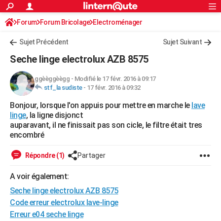
ACTUALITÉS
Forum
Forum Bricolage
Connexion
Electroménager
S'inscrire
Rechercher
Société
Education
Villes
Politique
Faits Divers
Monde
+
SPORT
Sujet Précédent
Sujet Suivant
Football
Cyclisme
Forum
Coupe du monde 2026
Tennis
Rugby
CULTURE
Seche linge electrolux AZB 8575
TNT
Cinéma
Musique
Programme TV
Streaming
Sorties cinéma
+
FINANCE
ggèèggèègg
-
Modifié le 17 févr. 2016 à 09:17
stf_la sudiste
-
17 févr. 2016 à 09:32
Impôts
Immobilier
Banque
Crédit
Retraite
Epargne
Risques naturels par ville
Assurance
AUTO
Bonjour, lorsque l'on appuis pour mettre en marche le
lave
Réserver un essai
Berlines
Forum auto
Essais
Citadines
SUV
+
HIGH-TECH
linge
, la ligne disjonct
auparavant, il ne finissait pas son cicle, le filtre était tres
Meilleur smartphone
Ordinateurs
Guide high-tech
Mobiles
Internet
Jeux vidéo
+
BRICOLAGE
encombré
Aménagement intérieur
Cuisine
Jardinage
+
Forum
Extérieur
Salle de bains
Rangement
WEEK-END
Répondre (1)
Partager
Escapades
Expositions
Week-end nature
Guides de France
Patrimoine
Musées
+
LIFESTYLE
A voir également:
Seche linge electrolux AZB 8575
Bien-être
Mode
+
Art de vivre
Loisirs
Modes de vie
SANTE
Code erreur electrolux lave-linge
Guide de la santé
Médicaments
+
Alimentation
Maladies
Sommeil
VOYAGE
Erreur e04 seche linge