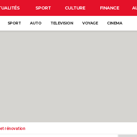
TUALITÉS
SPORT
CULTURE
FINANCE
A
SPORT
AUTO
TELEVISION
VOYAGE
CINEMA
et rénovation