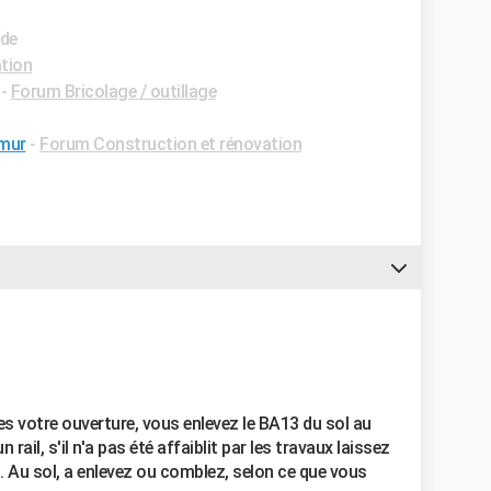
ide
tion
-
Forum Bricolage / outillage
 mur
-
Forum Construction et rénovation
s votre ouverture, vous enlevez le BA13 du sol au
rail, s'il n'a pas été affaiblit par les travaux laissez
s. Au sol, a enlevez ou comblez, selon ce que vous