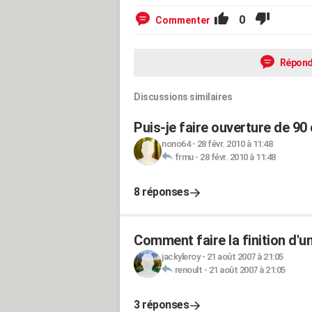
0
Commenter
Répond
Discussions similaires
Puis-je faire ouverture de 9
nono64
-
28 févr. 2010 à 11:48
frmu
-
28 févr. 2010 à 11:48
8 réponses
Comment faire la finition d'u
jackyleroy
-
21 août 2007 à 21:05
renoult
-
21 août 2007 à 21:05
3 réponses