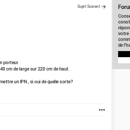
Foru
Sujet Suivant
Conse
const
répon
votre 
commu
de l'h
n porteur.
140 cm de large sur 220 cm de haut.
ttre un IPN , si oui de quelle sorte?