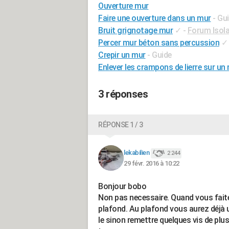
Ouverture mur
Faire une ouverture dans un mur
- Gu
Bruit grignotage mur
✓
-
Forum Isola
Percer mur béton sans percussion
✓
Crepir un mur
- Guide
Enlever les crampons de lierre sur un
3 réponses
RÉPONSE 1 / 3
lekabilien
2 244
29 févr. 2016 à 10:22
Bonjour bobo
Non pas necessaire. Quand vous faite
plafond. Au plafond vous aurez déjà un 
le sinon remettre quelques vis de plu