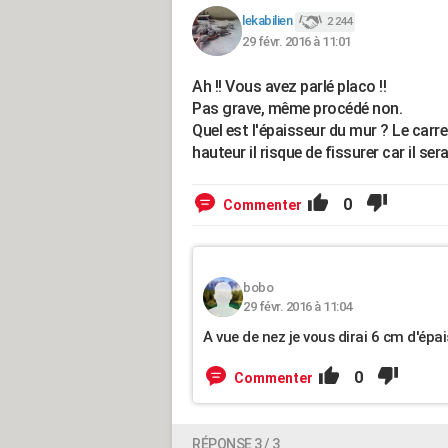
lekabilien
2 244
29 févr. 2016 à 11:01
Ah !! Vous avez parlé placo !!
Pas grave, même procédé non.
Quel est l'épaisseur du mur ? Le carre
hauteur il risque de fissurer car il se
0
Commenter
bobo
29 févr. 2016 à 11:04
A vue de nez je vous dirai 6 cm d'épa
0
Commenter
RÉPONSE 3 / 3