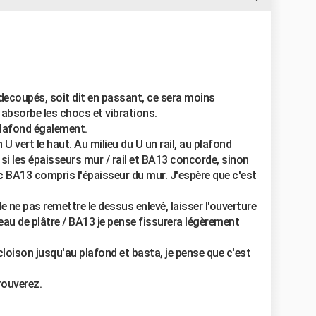
s decoupés, soit dit en passant, ce sera moins
i absorbe les chocs et vibrations.
 plafond également.
 U vert le haut. Au milieu du U un rail, au plafond
 les épaisseurs mur / rail et BA13 concorde, sinon
vec BA13 compris l'épaisseur du mur. J'espère que c'est
de ne pas remettre le dessus enlevé, laisser l'ouverture
reau de plâtre / BA13 je pense fissurera légèrement
cloison jusqu'au plafond et basta, je pense que c'est
rouverez.