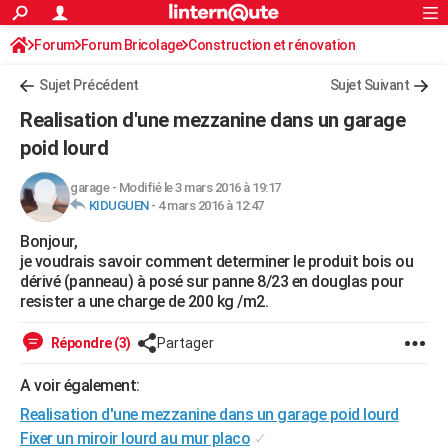
ACTUALITÉS
Forum
Forum Bricolage
Connexion
Construction et rénovation
S'inscrire
Rechercher
Société
Education
Villes
Politique
Faits Divers
Monde
+
SPORT
Charpente, toiture, combles
Sujet Précédent
Sujet Suivant
Football
Cyclisme
Forum
Coupe du monde 2026
Tennis
Rugby
CULTURE
Realisation d'une mezzanine dans un garage
TNT
Cinéma
Musique
Programme TV
Streaming
Sorties cinéma
+
poid lourd
FINANCE
Impôts
Immobilier
Banque
Crédit
Retraite
Epargne
Risques naturels par ville
Assurance
AUTO
garage
-
Modifié le 3 mars 2016 à 19:17
KIDUGUEN
-
4 mars 2016 à 12:47
Réserver un essai
Berlines
Forum auto
Essais
Citadines
SUV
+
HIGH-TECH
Bonjour,
je voudrais savoir comment determiner le produit bois ou
Meilleur smartphone
Ordinateurs
Guide high-tech
Mobiles
Internet
Jeux vidéo
+
BRICOLAGE
dérivé (panneau) à posé sur panne 8/23 en douglas pour
resister a une charge de 200 kg /m2.
Aménagement intérieur
Cuisine
Jardinage
+
Forum
Extérieur
Salle de bains
Rangement
WEEK-END
Répondre (3)
Partager
Escapades
Expositions
Week-end nature
Guides de France
Patrimoine
Musées
+
LIFESTYLE
A voir également:
Bien-être
Mode
+
Art de vivre
Loisirs
Modes de vie
SANTE
Realisation d'une mezzanine dans un garage poid lourd
Guide de la santé
Médicaments
+
Alimentation
Maladies
Sommeil
VOYAGE
Fixer un miroir lourd au mur placo
✓