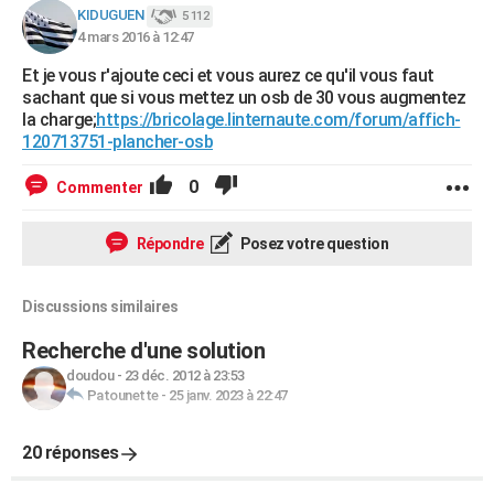
KIDUGUEN
5 112
4 mars 2016 à 12:47
Et je vous r'ajoute ceci et vous aurez ce qu'il vous faut
sachant que si vous mettez un osb de 30 vous augmentez
la charge;
https://bricolage.linternaute.com/forum/affich-
120713751-plancher-osb
0
Commenter
Répondre
Posez votre question
Discussions similaires
Recherche d'une solution
doudou
-
23 déc. 2012 à 23:53
Patounette
-
25 janv. 2023 à 22:47
20 réponses