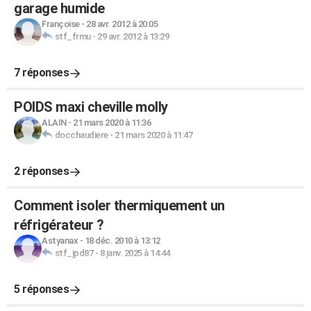
garage humide
Françoise
-
28 avr. 2012 à 20:05
stf_frmu
-
29 avr. 2012 à 13:29
7 réponses
POIDS maxi cheville molly
ALAIN
-
21 mars 2020 à 11:36
docchaudiere
-
21 mars 2020 à 11:47
2 réponses
Comment isoler thermiquement un
réfrigérateur ?
Astyanax
-
18 déc. 2010 à 13:12
stf_jpd87
-
8 janv. 2025 à 14:44
5 réponses