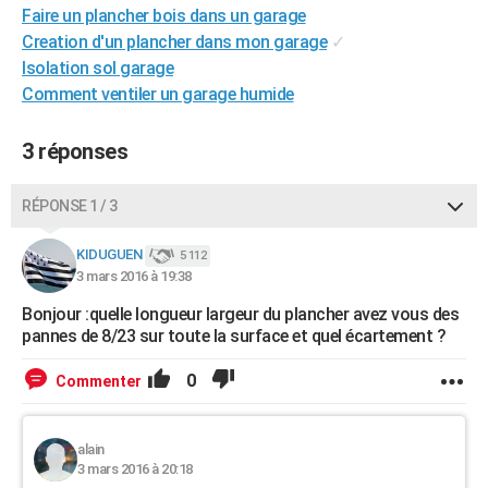
Faire un plancher bois dans un garage
City break
Voyage de noces
Climat
Destinations
Voyage nature
Forum
+
PHOTO
Creation d'un plancher dans mon garage
✓
Isolation sol garage
GUIDES D'ACHAT
Comment ventiler un garage humide
BONS PLANS
3 réponses
CARTE DE VOEUX
Carte Bonne année
Carte Pâques
Carte de Noël
Carte Saint-Valentin
Carte d'anniversaire
DICTIONNAIRE
RÉPONSE 1 / 3
Biographies
Expressions
Dictionnaire
Citations
Proverbes
PROGRAMME TV
KIDUGUEN
5 112
3 mars 2016 à 19:38
COPAINS D'AVANT
Bonjour :quelle longueur largeur du plancher avez vous des
Se connecter
Collèges
Universités
Service militaire
S'inscrire
Lycées
Primaires
Entreprises
Avis de recherche
pannes de 8/23 sur toute la surface et quel écartement ?
AVIS DE DÉCÈS
FORUM
0
Commenter
Lifestyle
Sport
Television
Cinema
Bricolage
Culture
Auto
Voyage
alain
3 mars 2016 à 20:18