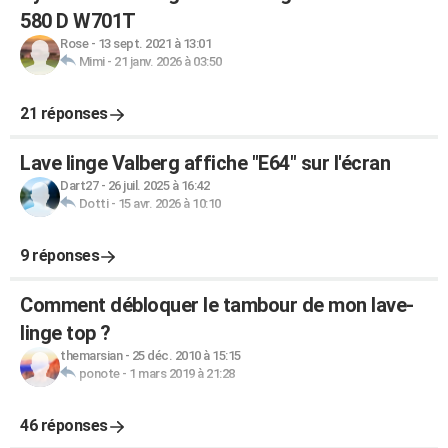
580 D W701T
Rose
-
13 sept. 2021 à 13:01
Mimi
-
21 janv. 2026 à 03:50
21 réponses
Lave linge Valberg affiche "E64" sur l'écran
Dart27
-
26 juil. 2025 à 16:42
Dotti
-
15 avr. 2026 à 10:10
9 réponses
Comment débloquer le tambour de mon lave-
linge top ?
themarsian
-
25 déc. 2010 à 15:15
ponote
-
1 mars 2019 à 21:28
46 réponses