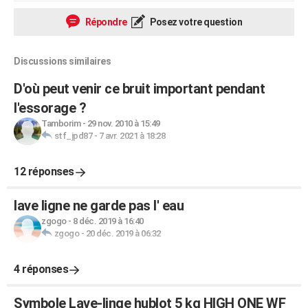
Répondre
Posez votre question
Discussions similaires
D'où peut venir ce bruit important pendant
l'essorage ?
Tamborim
-
29 nov. 2010 à 15:49
stf_jpd87
-
7 avr. 2021 à 18:28
12 réponses
lave ligne ne garde pas l' eau
zgogo
-
8 déc. 2019 à 16:40
zgogo
-
20 déc. 2019 à 06:32
4 réponses
Symbole Lave-linge hublot 5 kg HIGH ONE WF