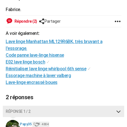
City break
Voyage de noces
Climat
Destinations
Voyage nature
Forum
+
PHOTO
Fabrice.
GUIDES D'ACHAT
Répondre (2)
Partager
BONS PLANS
A voir également:
CARTE DE VOEUX
Lave linge Manhattan ML129R6BK, très bruyant a
l'essorage.
Carte Bonne année
Carte Pâques
Carte de Noël
Carte Saint-Valentin
Carte d'anniversaire
DICTIONNAIRE
Code panne lave-linge hisense
E02 lave linge bosch
✓
Biographies
Expressions
Dictionnaire
Citations
Proverbes
PROGRAMME TV
Réinitialiser lave linge whirlpool 6th sense
✓
Essorage machine à laver valberg
COPAINS D'AVANT
Lave-linge encrassé boues
Se connecter
Collèges
Universités
Service militaire
S'inscrire
Lycées
Primaires
Entreprises
Avis de recherche
AVIS DE DÉCÈS
2 réponses
FORUM
Lifestyle
Sport
Television
Cinema
Bricolage
Culture
Auto
Voyage
RÉPONSE 1 / 2
Papy35
4 804