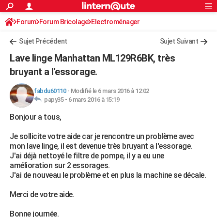
ACTUALITÉS
Forum
Forum Bricolage
Connexion
Electroménager
S'inscrire
Rechercher
Société
Education
Villes
Politique
Faits Divers
Monde
+
SPORT
Sujet Précédent
Sujet Suivant
Football
Cyclisme
Forum
Coupe du monde 2026
Tennis
Rugby
CULTURE
Lave linge Manhattan ML129R6BK, très
TNT
Cinéma
Musique
Programme TV
Streaming
Sorties cinéma
+
bruyant a l'essorage.
FINANCE
Impôts
Immobilier
Banque
Crédit
Retraite
Epargne
Risques naturels par ville
Assurance
AUTO
fabdu60110
-
Modifié le 6 mars 2016 à 12:02
papy35 -
6 mars 2016 à 15:19
Réserver un essai
Berlines
Forum auto
Essais
Citadines
SUV
+
HIGH-TECH
Bonjour a tous,
Meilleur smartphone
Ordinateurs
Guide high-tech
Mobiles
Internet
Jeux vidéo
+
BRICOLAGE
Je sollicite votre aide car je rencontre un problème avec
mon lave linge, il est devenue très bruyant a l'essorage.
Aménagement intérieur
Cuisine
Jardinage
+
Forum
Extérieur
Salle de bains
Rangement
WEEK-END
J'ai déjà nettoyé le filtre de pompe, il y a eu une
amélioration sur 2 essorages.
Escapades
Expositions
Week-end nature
Guides de France
Patrimoine
Musées
+
LIFESTYLE
J'ai de nouveau le problème et en plus la machine se décale.
Bien-être
Mode
+
Art de vivre
Loisirs
Modes de vie
SANTE
Merci de votre aide.
Guide de la santé
Médicaments
+
Alimentation
Maladies
Sommeil
VOYAGE
Bonne journée.