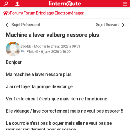
ACTUALITÉS
Forum
Forum Bricolage
Connexion
Electroménager
S'inscrire
Rechercher
Société
Education
Villes
Politique
Faits Divers
Monde
+
SPORT
Sujet Précédent
Sujet Suivant
Football
Cyclisme
Forum
Coupe du monde 2026
Tennis
Rugby
CULTURE
Machine a laver valberg nessore plus
TNT
Cinéma
Musique
Programme TV
Streaming
Sorties cinéma
+
FINANCE
Bbbbb
-
Modifié le 2 févr. 2023 à 09:51
Philo46 -
6 janv. 2026 à 16:09
Impôts
Immobilier
Banque
Crédit
Retraite
Epargne
Risques naturels par ville
Assurance
AUTO
Bonjour
Réserver un essai
Berlines
Forum auto
Essais
Citadines
SUV
+
HIGH-TECH
Ma machine a laver n'essore plus
Meilleur smartphone
Ordinateurs
Guide high-tech
Mobiles
Internet
Jeux vidéo
+
BRICOLAGE
J'ai nettoyer la pompe de vidange
Aménagement intérieur
Cuisine
Jardinage
+
Forum
Extérieur
Salle de bains
Rangement
WEEK-END
Vérifier le circuit électrique mais rien ne fonctionne
Escapades
Expositions
Week-end nature
Guides de France
Patrimoine
Musées
+
LIFESTYLE
Elle vidange / lave correctement mais ne veut pas essorer !!
Bien-être
Mode
+
Art de vivre
Loisirs
Modes de vie
SANTE
La courroie n'est pas bloquer mais elle ne veut pas se
Guide de la santé
Médicaments
+
Alimentation
Maladies
Sommeil
VOYAGE
relancer rapidement pour essorage