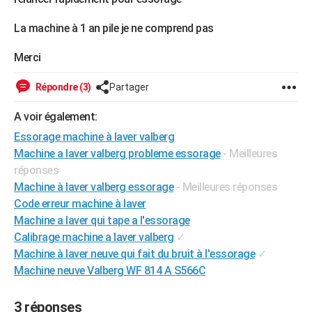
City break
Voyage de noces
Climat
Destinations
Voyage nature
Forum
+
PHOTO
La machine à 1 an pile je ne comprend pas
GUIDES D'ACHAT
Merci
BONS PLANS
Répondre (3)
Partager
CARTE DE VOEUX
A voir également:
Carte Bonne année
Carte Pâques
Carte de Noël
Carte Saint-Valentin
Carte d'anniversaire
DICTIONNAIRE
Essorage machine à laver valberg
Machine a laver valberg probleme essorage
- Meilleures
Biographies
Expressions
Dictionnaire
Citations
Proverbes
PROGRAMME TV
réponses
COPAINS D'AVANT
Machine à laver valberg essorage
- Meilleures réponses
Code erreur machine à laver
Se connecter
Collèges
Universités
Service militaire
S'inscrire
Lycées
Primaires
Entreprises
Avis de recherche
AVIS DE DÉCÈS
Machine a laver qui tape a l'essorage
Calibrage machine a laver valberg
✓
FORUM
Machine à laver neuve qui fait du bruit à l'essorage
✓
Lifestyle
Sport
Television
Cinema
Bricolage
Culture
Auto
Voyage
Machine neuve Valberg WF 814 A S566C
3 réponses