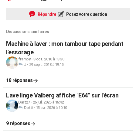
Répondre
Posez votre question
Discussions similaires
Machine à laver : mon tambour tape pendant
l'essorage
framby
-
3 oct. 2010 à 13:30
J
-
29 sept. 2018 à 19:15
18 réponses
Lave linge Valberg affiche "E64" sur l'écran
Dart27
-
26 juil. 2025 à 16:42
Dotti
-
15 avr. 2026 à 10:10
9 réponses