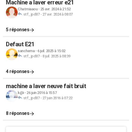
Machine a laver erreur e21
Chatmiaaou
-
25 avr. 2024 à 21:52
stf_jpd87
-
27 avr. 2024 à 08:07
5 réponses
Defaut E21
sanchema
-
6 juil. 2025 à 15:02
stf_jpd87
-
8 juil. 2025 à 08:39
4 réponses
machine a laver neuve fait bruit
k@i
-
26 juin 2016 à 15:57
stf_jpd87
-
27 juin 2016 à 07:22
8 réponses