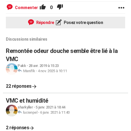
0
Commenter
Répondre
Posez votre question
Discussions similaires
Remontée odeur douche semble être lié à la
VMC
Pakk
-
28 avr. 2019 à 15:23
Manifik
-
4 nov. 2025 à 10:11
22 réponses
VMC et humidité
sharkyller
-
5 janv. 2021 à 18:44
lucienpel
-
6 janv. 2021 à 11:40
2 réponses