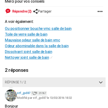
Merci pour vos conseils
City break
Voyage de noces
Climat
Destinations
Voyage nature
Forum
+
PHOTO
Répondre (2)
Partager
GUIDES D'ACHAT
A voir également:
BONS PLANS
Ou positionner bouche vmc salle de bain
Toile de verre salle de bain
CARTE DE VOEUX
Mauvaise odeur salle de bain vmc
Carte Bonne année
Carte Pâques
Carte de Noël
Carte Saint-Valentin
Carte d'anniversaire
DICTIONNAIRE
Odeur abominable dans la salle de bain
Dissolvant joint salle de bain
Biographies
Expressions
Dictionnaire
Citations
Proverbes
PROGRAMME TV
Nettoyer joint salle de bain
✓
COPAINS D'AVANT
2 réponses
Se connecter
Collèges
Universités
Service militaire
S'inscrire
Lycées
Primaires
Entreprises
Avis de recherche
AVIS DE DÉCÈS
RÉPONSE 1 / 2
FORUM
Lifestyle
Sport
Television
Cinema
Bricolage
Culture
Auto
Voyage
stf_jpd87
29 967
Modifié par stf_jpd87 le 13/03/2016 18:32
Bonjour