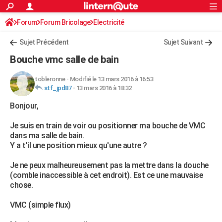
ACTUALITÉS
Forum
Forum Bricolage
Connexion
Electricité
S'inscrire
Rechercher
Société
Education
Villes
Politique
Faits Divers
Monde
+
SPORT
Sujet Précédent
Sujet Suivant
Football
Cyclisme
Forum
Coupe du monde 2026
Tennis
Rugby
CULTURE
Bouche vmc salle de bain
TNT
Cinéma
Musique
Programme TV
Streaming
Sorties cinéma
+
FINANCE
tobleronne
-
Modifié le 13 mars 2016 à 16:53
stf_jpd87
-
13 mars 2016 à 18:32
Impôts
Immobilier
Banque
Crédit
Retraite
Epargne
Risques naturels par ville
Assurance
AUTO
Bonjour,
Réserver un essai
Berlines
Forum auto
Essais
Citadines
SUV
+
HIGH-TECH
Je suis en train de voir ou positionner ma bouche de VMC
Meilleur smartphone
Ordinateurs
Guide high-tech
Mobiles
Internet
Jeux vidéo
+
BRICOLAGE
dans ma salle de bain.
Y a t'il une position mieux qu'une autre ?
Aménagement intérieur
Cuisine
Jardinage
+
Forum
Extérieur
Salle de bains
Rangement
WEEK-END
Je ne peux malheureusement pas la mettre dans la douche
Escapades
Expositions
Week-end nature
Guides de France
Patrimoine
Musées
+
LIFESTYLE
(comble inaccessible à cet endroit). Est ce une mauvaise
chose.
Bien-être
Mode
+
Art de vivre
Loisirs
Modes de vie
SANTE
VMC (simple flux)
Guide de la santé
Médicaments
+
Alimentation
Maladies
Sommeil
VOYAGE