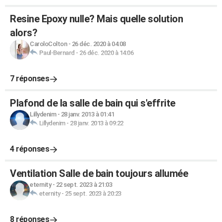
Resine Epoxy nulle? Mais quelle solution
alors?
CaroloColton
-
26 déc. 2020 à 04:08
Paul-Bernard
-
26 déc. 2020 à 14:06
7 réponses
Plafond de la salle de bain qui s'effrite
Lillydenim
-
28 janv. 2013 à 01:41
Lillydenim
-
28 janv. 2013 à 09:22
4 réponses
Ventilation Salle de bain toujours allumée
eternity
-
22 sept. 2023 à 21:03
eternity
-
25 sept. 2023 à 20:23
8 réponses