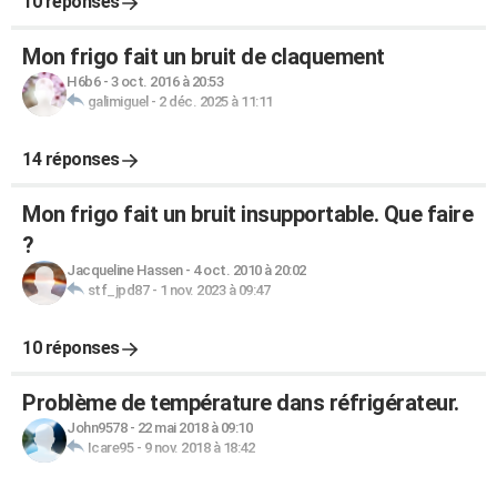
10 réponses
Mon frigo fait un bruit de claquement
H6b6
-
3 oct. 2016 à 20:53
galimiguel
-
2 déc. 2025 à 11:11
14 réponses
Mon frigo fait un bruit insupportable. Que faire
?
Jacqueline Hassen
-
4 oct. 2010 à 20:02
stf_jpd87
-
1 nov. 2023 à 09:47
10 réponses
Problème de température dans réfrigérateur.
John9578
-
22 mai 2018 à 09:10
Icare95
-
9 nov. 2018 à 18:42