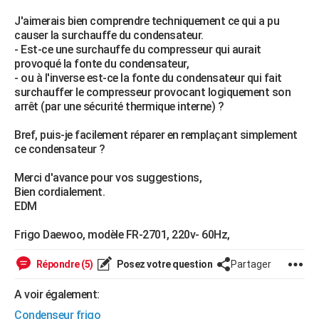
City break
Voyage de noces
Climat
Destinations
Voyage nature
Forum
+
PHOTO
J'aimerais bien comprendre techniquement ce qui a pu
causer la surchauffe du condensateur.
GUIDES D'ACHAT
- Est-ce une surchauffe du compresseur qui aurait
provoqué la fonte du condensateur,
BONS PLANS
- ou à l'inverse est-ce la fonte du condensateur qui fait
surchauffer le compresseur provocant logiquement son
CARTE DE VOEUX
arrêt (par une sécurité thermique interne) ?
Carte Bonne année
Carte Pâques
Carte de Noël
Carte Saint-Valentin
Carte d'anniversaire
DICTIONNAIRE
Bref, puis-je facilement réparer en remplaçant simplement
ce condensateur ?
Biographies
Expressions
Dictionnaire
Citations
Proverbes
PROGRAMME TV
Merci d'avance pour vos suggestions,
COPAINS D'AVANT
Bien cordialement.
EDM
Se connecter
Collèges
Universités
Service militaire
S'inscrire
Lycées
Primaires
Entreprises
Avis de recherche
AVIS DE DÉCÈS
Frigo Daewoo, modèle FR-2701, 220v- 60Hz,
FORUM
Répondre (5)
Posez votre question
Partager
Lifestyle
Sport
Television
Cinema
Bricolage
Culture
Auto
Voyage
A voir également:
Condenseur frigo