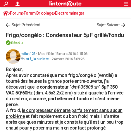
ACTUALITÉS
Forum
Forum Bricolage
Connexion
Electroménager
S'inscrire
Rechercher
Société
Education
Villes
Politique
Faits Divers
Monde
+
SPORT
Sujet Précédent
Sujet Suivant
Football
Cyclisme
Forum
Coupe du monde 2026
Tennis
Rugby
CULTURE
Frigo/congélo : Condensateur 5µF grillé/fondu
TNT
Cinéma
Musique
Programme TV
Streaming
Sorties cinéma
+
FINANCE
Résolu
Impôts
Immobilier
Banque
Crédit
Retraite
Epargne
Risques naturels par ville
Assurance
millot123
-
Modifié le 18 mars 2016 à 15:06
AUTO
stf_la sudiste
-
24 mars 2016 à 09:25
Réserver un essai
Berlines
Forum auto
Essais
Citadines
SUV
+
HIGH-TECH
Bonjour,
Après avoir constaté que mon frigo/congélo (ventilé) a
Meilleur smartphone
Ordinateurs
Guide high-tech
Mobiles
Internet
Jeux vidéo
+
BRICOLAGE
tourné des heures la grande porte entre-ouverte, j'ai
découvert que le
condensateur
"
dmf-35505 sh
"
5µF 350
Aménagement intérieur
Cuisine
Jardinage
+
Forum
Extérieur
Salle de bains
Rangement
WEEK-END
VAC 50/60Hz
(dim. 4,5x3,2x2 cm) situé à gauche à l'arrivée
du secteur,
a cramé, partiellement fondu et s'est même
Escapades
Expositions
Week-end nature
Guides de France
Patrimoine
Musées
+
LIFESTYLE
percé
.
A froid,
le compresseur démarre parfaitement sans aucun
Bien-être
Mode
+
Art de vivre
Loisirs
Modes de vie
SANTE
problème
et fait rapidement du bon froid, mais il s'arrête
après quelques minutes et je constate qu'il est un peu trop
Guide de la santé
Médicaments
+
Alimentation
Maladies
Sommeil
VOYAGE
chaud pour y poser ma main en contact prolongé.