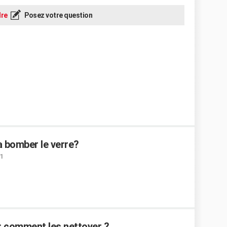
re
Posez votre question
a bomber le verre?
11
: comment les nettoyer ?