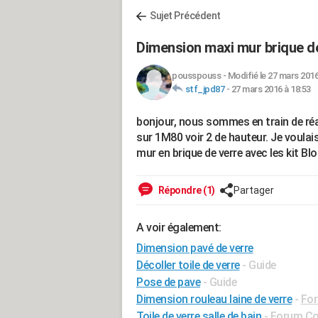
Sujet Précédent
Dimension maxi mur brique d
pousspouss
-
Modifié le 27 mars 2016
stf_jpd87
-
27 mars 2016 à 18:53
bonjour, nous sommes en train de réal
sur 1M80 voir 2 de hauteur. Je voulais
mur en brique de verre avec les kit B
Répondre (1)
Partager
A voir également:
Dimension pavé de verre
Décoller toile de verre
- Guide
Pose de pave
- Guide
Dimension rouleau laine de verre
-
For
Toile de verre salle de bain
-
Forum Con