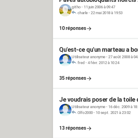
githo
-
11 juin 2006 à 09:47
charle
-
22 mai 2018 à 19:53
10 réponses
Qu'est-ce qu'un marteau a bo
Utilisateur anonyme
-
27 août 2008 à 04
fred
-
4 févr. 2012 à 10:24
35 réponses
Je voudrais poser de la toile
Utilisateur anonyme
-
16 déc. 2009 à 18
Olfo2000
-
10 sept. 2021 à 23:02
13 réponses