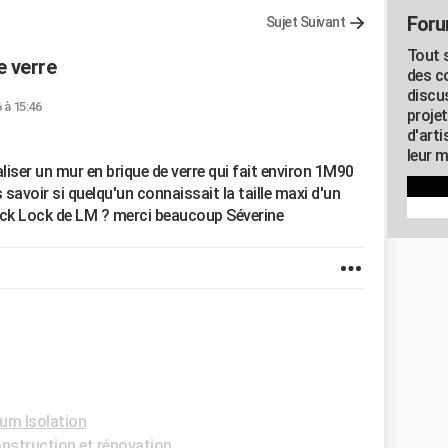
Foru
Sujet Suivant
Tout s
e verre
des c
discu
 à 15:46
proje
d'art
leur m
iser un mur en brique de verre qui fait environ 1M90
 savoir si quelqu'un connaissait la taille maxi d'un
lock Lock de LM ? merci beaucoup Séverine
um Isolation
struction et rénovation