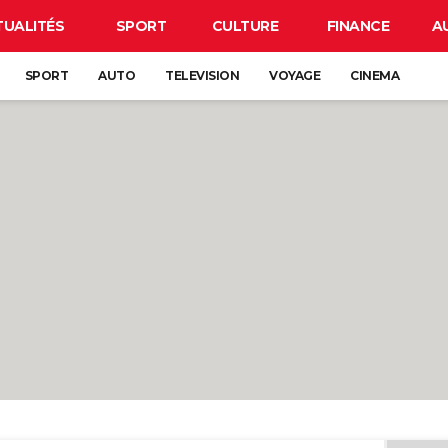
TUALITÉS
SPORT
CULTURE
FINANCE
A
SPORT
AUTO
TELEVISION
VOYAGE
CINEMA