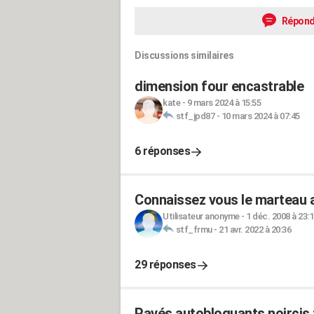
Répond
Discussions similaires
dimension four encastrable
kate
-
9 mars 2024 à 15:55
stf_jpd87
-
10 mars 2024 à 07:45
6 réponses
Connaissez vous le marteau 
Utilisateur anonyme
-
1 déc. 2008 à 23:
stf_frmu
-
21 avr. 2022 à 20:36
29 réponses
Pavés autobloquants noircis 