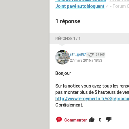
Joint pavé autobloquant
✓
-
Forum C
1 réponse
RÉPONSE 1 / 1
stf_jpd87
29 965
27 mars 2016 à 18:53
Bonjour
Sur la notice vous avez tous les rense
pas monter plus de 5 hauteurs de verr
http://www.leroymerlin.fr/v3/p/produ
Cordialement.
0
Commenter