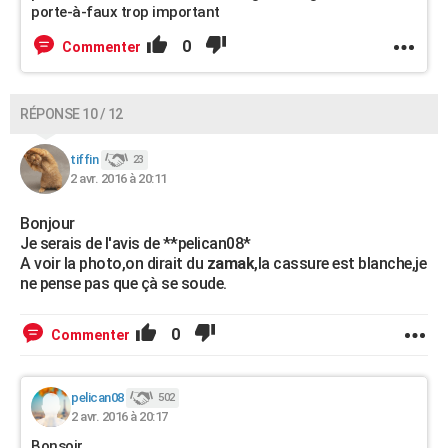
porte-à-faux trop important
0
Commenter
RÉPONSE 10 / 12
tiffin
23
2 avr. 2016 à 20:11
Bonjour
Je serais de l'avis de **pelican08*
A voir la photo,on dirait du
zamak
,la cassure est blanche,je
ne pense pas que çà se soude.
0
Commenter
pelican08
502
2 avr. 2016 à 20:17
Bonsoir,