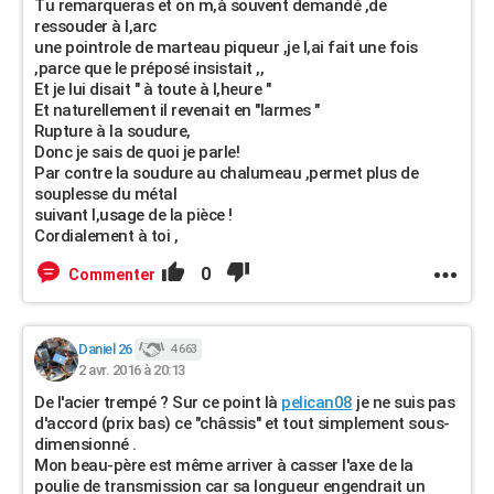
Tu remarqueras et on m,à souvent demandé ,de
ressouder à l,arc
une pointrole de marteau piqueur ,je l,ai fait une fois
,parce que le préposé insistait ,,
Et je lui disait " à toute à l,heure "
Et naturellement il revenait en "larmes "
Rupture à la soudure,
Donc je sais de quoi je parle!
Par contre la soudure au chalumeau ,permet plus de
souplesse du métal
suivant l,usage de la pièce !
Cordialement à toi ,
0
Commenter
Daniel 26
4 663
2 avr. 2016 à 20:13
De l'acier trempé ? Sur ce point là
pelican08
je ne suis pas
d'accord (prix bas) ce "châssis" et tout simplement sous-
dimensionné .
Mon beau-père est même arriver à casser l'axe de la
poulie de transmission car sa longueur engendrait un