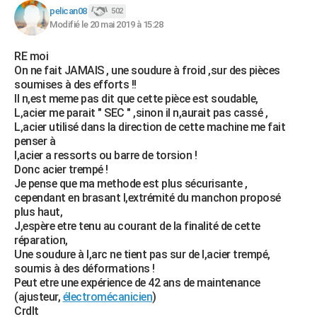
pelican08
502
Modifié le 20 mai 2019 à 15:28
RE moi
On ne fait JAMAIS , une soudure à froid ,sur des pièces
soumises à des efforts !!
Il n,est meme pas dit que cette pièce est soudable,
L,acier me parait " SEC " ,sinon il n,aurait pas cassé ,
L,acier utilisé dans la direction de cette machine me fait
penser à
l,acier a ressorts ou barre de torsion !
Donc acier trempé !
Je pense que ma methode est plus sécurisante ,
cependant en brasant l,extrémité du manchon proposé
plus haut,
J,espère etre tenu au courant de la finalité de cette
réparation,
Une soudure à l,arc ne tient pas sur de l,acier trempé,
soumis à des déformations !
Peut etre une expérience de 42 ans de maintenance
(ajusteur,
électromécanicien
)
Crdlt