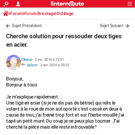
ACTUALITÉS
Forum
Forum Bricolage
Connexion
Outillage
S'inscrire
Rechercher
Société
Education
Villes
Politique
Faits Divers
Monde
+
SPORT
Sujet Précédent
Sujet Suivant
Football
Cyclisme
Forum
Coupe du monde 2026
Tennis
Rugby
CULTURE
Cherche solution pour ressouder deux tiges
TNT
Cinéma
Musique
Programme TV
Streaming
Sorties cinéma
+
en acier.
FINANCE
Impôts
Immobilier
Banque
Crédit
Retraite
Epargne
Risques naturels par ville
Assurance
AUTO
Olivice
-
2 avr. 2016 à 12:51
xplom
-
2 avr. 2016 à 20:33
Réserver un essai
Berlines
Forum auto
Essais
Citadines
SUV
+
HIGH-TECH
Bonjour,
Meilleur smartphone
Ordinateurs
Guide high-tech
Mobiles
Internet
Jeux vidéo
+
BRICOLAGE
Bonjour à tous
Aménagement intérieur
Cuisine
Jardinage
+
Forum
Extérieur
Salle de bains
Rangement
WEEK-END
Je m'explique rapidement.
Une tige en acier (si je ne dis pas de bêtise) qui relis le
Escapades
Expositions
Week-end nature
Guides de France
Patrimoine
Musées
+
LIFESTYLE
volant à la roue de mon autoporté c'est cassé en deux à
cause de moi, j'ai freiné trop fort et sur l'herbe mouillé j'ai
Bien-être
Mode
+
Art de vivre
Loisirs
Modes de vie
SANTE
tapé un petit muré. Du coup je ne peux plus tourner. J'ai
cherché la pièce mais elle reste introuvable !
Guide de la santé
Médicaments
+
Alimentation
Maladies
Sommeil
VOYAGE