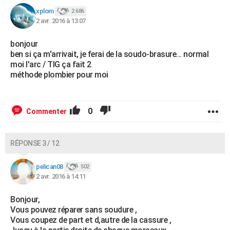
xplom
2 686
2 avr. 2016 à 13:07
bonjour
ben si ça m'arrivait, je ferai de la soudo-brasure... normal
moi l'arc / TIG ça fait 2
méthode plombier pour moi
0
Commenter
RÉPONSE 3 / 12
pelican08
502
2 avr. 2016 à 14:11
Bonjour,
Vous pouvez réparer sans soudure ,
Vous coupez de part et d,autre de la cassure ,