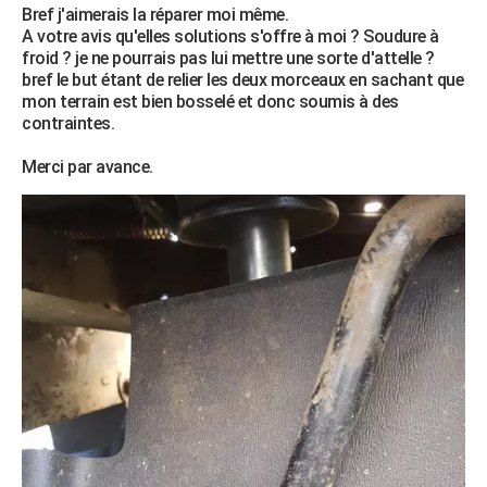
Bref j'aimerais la réparer moi même.
City break
Voyage de noces
Climat
Destinations
Voyage nature
Forum
+
PHOTO
A votre avis qu'elles solutions s'offre à moi ? Soudure à
froid ? je ne pourrais pas lui mettre une sorte d'attelle ?
GUIDES D'ACHAT
bref le but étant de relier les deux morceaux en sachant que
mon terrain est bien bosselé et donc soumis à des
BONS PLANS
contraintes.
CARTE DE VOEUX
Merci par avance.
Carte Bonne année
Carte Pâques
Carte de Noël
Carte Saint-Valentin
Carte d'anniversaire
DICTIONNAIRE
Biographies
Expressions
Dictionnaire
Citations
Proverbes
PROGRAMME TV
COPAINS D'AVANT
Se connecter
Collèges
Universités
Service militaire
S'inscrire
Lycées
Primaires
Entreprises
Avis de recherche
AVIS DE DÉCÈS
FORUM
Lifestyle
Sport
Television
Cinema
Bricolage
Culture
Auto
Voyage