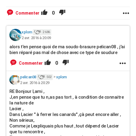
0
Commenter
xplom
2 686
2 avr. 2016 à 20:09
alors t'en pense quoi de ma soudo-brasure pelican08 , j'ai
bien réparé pas mal de chose avec ce type de soudure
0
Commenter
pelican08
>
xplom
502
2 avr. 2016 à 20:29
RE Bonjour l,ami ,
J,en pense que tu n,as pas tort , à condition de connaitre
la nature de
l,acier ,
Dans l,acier " à ferrer les canards" ,çà peut encore aller ,
Non sérieux,
Comme je l,expliquais plus haut ,tout dépend de l,acier
que tu rencontre ,