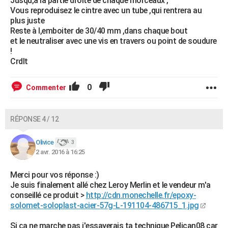
Jusqu,à la partie droite de chaque morceaux ,
Vous reproduisez le cintre avec un tube ,qui rentrera au
plus juste
Reste à l,emboiter de 30/40 mm ,dans chaque bout
et le neutraliser avec une vis en travers ou point de soudure
!
Crdlt
0
Commenter
RÉPONSE 4 / 12
Olivice
3
2 avr. 2016 à 16:25
Merci pour vos réponse :)
Je suis finalement allé chez Leroy Merlin et le vendeur m'a
conseillé ce produit >
http://cdn.monechelle.fr/epoxy-
solomet-soloplast-acier-57g-L-191104-486715_1.jpg
Si ça ne marche pas j'essayerais ta technique Pelican08 car