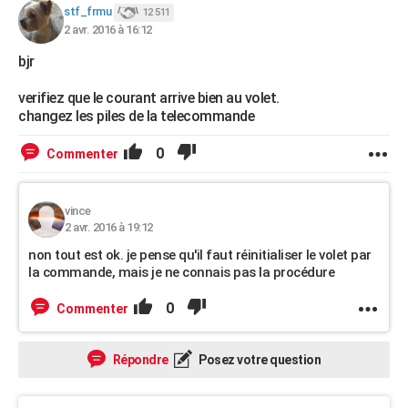
stf_frmu
12 511
City break
Voyage de noces
Climat
Destinations
Voyage nature
Forum
+
PHOTO
2 avr. 2016 à 16:12
GUIDES D'ACHAT
bjr
BONS PLANS
verifiez que le courant arrive bien au volet.
changez les piles de la telecommande
CARTE DE VOEUX
0
Commenter
Carte Bonne année
Carte Pâques
Carte de Noël
Carte Saint-Valentin
Carte d'anniversaire
DICTIONNAIRE
Biographies
Expressions
Dictionnaire
Citations
Proverbes
PROGRAMME TV
vince
2 avr. 2016 à 19:12
COPAINS D'AVANT
non tout est ok. je pense qu'il faut réinitialiser le volet par
la commande, mais je ne connais pas la procédure
Se connecter
Collèges
Universités
Service militaire
S'inscrire
Lycées
Primaires
Entreprises
Avis de recherche
AVIS DE DÉCÈS
0
Commenter
FORUM
Lifestyle
Sport
Television
Cinema
Bricolage
Culture
Auto
Voyage
Répondre
Posez votre question