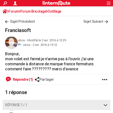
ACTUALITÉS
Forum
Forum Bricolage
Connexion
Outillage
S'inscrire
Rechercher
Société
Education
Villes
Politique
Faits Divers
Monde
+
SPORT
Sujet Précédent
Sujet Suivant
Football
Cyclisme
Forum
Coupe du monde 2026
Tennis
Rugby
CULTURE
Franciasoft
TNT
Cinéma
Musique
Programme TV
Streaming
Sorties cinéma
+
FINANCE
vince
-
Modifié le 2 avr. 2016 à 13:29
vince -
2 avr. 2016 à 19:12
Impôts
Immobilier
Banque
Crédit
Retraite
Epargne
Risques naturels par ville
Assurance
AUTO
Bonjour,
Réserver un essai
Berlines
Forum auto
Essais
Citadines
SUV
+
HIGH-TECH
mon volet est fermé.je n'arrive pas à l'ouvrir. j'ai une
commande à distance de marque france fermeture.
Meilleur smartphone
Ordinateurs
Guide high-tech
Mobiles
Internet
Jeux vidéo
+
BRICOLAGE
comment faire ????????? merci d'avance
Aménagement intérieur
Cuisine
Jardinage
+
Forum
Extérieur
Salle de bains
Rangement
WEEK-END
Répondre (1)
Partager
Escapades
Expositions
Week-end nature
Guides de France
Patrimoine
Musées
+
LIFESTYLE
1 réponse
Bien-être
Mode
+
Art de vivre
Loisirs
Modes de vie
SANTE
RÉPONSE 1 / 1
Guide de la santé
Médicaments
+
Alimentation
Maladies
Sommeil
VOYAGE