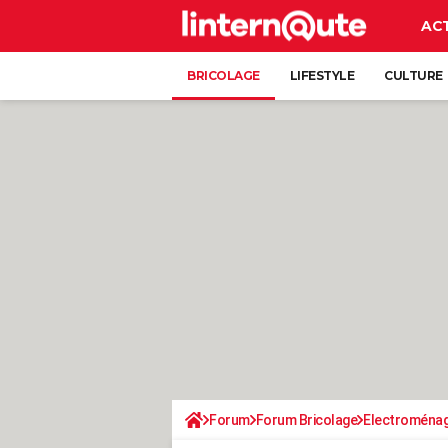
AC
BRICOLAGE
LIFESTYLE
CULTURE
Forum
Forum Bricolage
Electroména