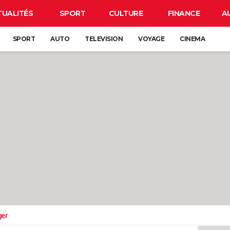
TUALITÉS
SPORT
CULTURE
FINANCE
A
SPORT
AUTO
TELEVISION
VOYAGE
CINEMA
ger