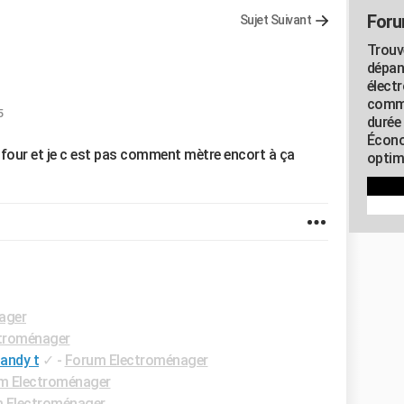
Foru
Sujet Suivant
Trouv
dépan
élect
commu
5
durée
Écono
de four et je c est pas comment mètre encort à ça
optimi
ager
troménager
Candy t
✓
-
Forum Electroménager
m Electroménager
 Electroménager