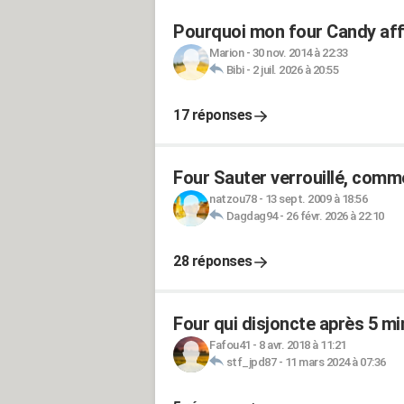
Pourquoi mon four Candy affi
Marion
-
30 nov. 2014 à 22:33
Bibi
-
2 juil. 2026 à 20:55
17 réponses
Four Sauter verrouillé, comm
natzou78
-
13 sept. 2009 à 18:56
Dagdag94
-
26 févr. 2026 à 22:10
28 réponses
Four qui disjoncte après 5 m
Fafou41
-
8 avr. 2018 à 11:21
stf_jpd87
-
11 mars 2024 à 07:36