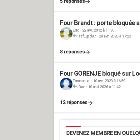
5 réponses
Four Brandt : porte bloquée a
Eric
-
22 avr. 2012 à 11:36
stf_jpd87
-
28 avr. 2026 à 17:22
8 réponses
Four GORENJE bloqué sur Loc
Emmanuel
-
10 avr. 2023 à 16:59
Dan
-
10 mai 2026 à 11:42
12 réponses
DEVENEZ MEMBRE EN QUELQ