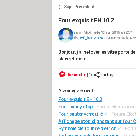
Sujet Précédent
Four exquisit EH 10.2
sam
-
Modifié le 13 avr. 2016 à 22:57
stf_la sudiste
-
14 avr. 2016 à 09:2
Bonjour, j ai netoyer les vitre porte 
place et merci
Répondre (1)
Partager
A voir également:
Four exquisit EH 10.2
Four candy stop
-
Forum Electromén
Four sauter verrouillé
✓
-
Forum Elec
Affichage stop clignotant sur four 
Symbole clé four de dietrich
✓
-
Foru
Notice symbole four rosieres
-
Forum