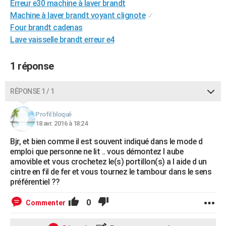
Erreur e30 machine à laver brandt
City break
Voyage de noces
Climat
Destinations
Voyage nature
Forum
+
PHOTO
Machine à laver brandt voyant clignote
✓
Four brandt cadenas
GUIDES D'ACHAT
Lave vaisselle brandt erreur e4
BONS PLANS
1 réponse
CARTE DE VOEUX
Carte Bonne année
Carte Pâques
Carte de Noël
Carte Saint-Valentin
Carte d'anniversaire
RÉPONSE 1 / 1
DICTIONNAIRE
Biographies
Expressions
Dictionnaire
Citations
Proverbes
PROGRAMME TV
Profil bloqué
18 avr. 2016 à 18:24
COPAINS D'AVANT
Bjr, et bien comme il est souvent indiqué dans le mode d
emploi que personne ne lit .. vous démontez l aube
Se connecter
Collèges
Universités
Service militaire
S'inscrire
Lycées
Primaires
Entreprises
Avis de recherche
AVIS DE DÉCÈS
amovible et vous crochetez le(s) portillon(s) a l aide d un
cintre en fil de fer et vous tournez le tambour dans le sens
FORUM
préférentiel ??
Lifestyle
Sport
Television
Cinema
Bricolage
Culture
Auto
Voyage
0
Commenter