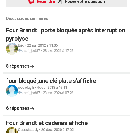
Répondre
Posez votre question
Discussions similaires
Four Brandt : porte bloquée après interruption
pyrolyse
Eric
-
22 avr. 2012 à 11:36
stf_jpd87
-
28 avr. 2026 à 17:22
8 réponses
four bloqué ,une clé plate s'affiche
cocolagh
-
4 déc. 2018 à 15:41
stf_jpd87
-
23 avr. 2024 à 07:23
6 réponses
Four Brandt et cadenas affiché
CatesisLady
-
20 déc. 2020 à 17:02