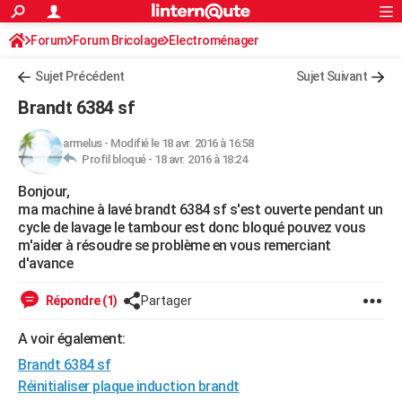
ACTUALITÉS
Forum
Forum Bricolage
Connexion
Electroménager
S'inscrire
Rechercher
Société
Education
Villes
Politique
Faits Divers
Monde
+
SPORT
Sujet Précédent
Sujet Suivant
Football
Cyclisme
Forum
Coupe du monde 2026
Tennis
Rugby
CULTURE
Brandt 6384 sf
TNT
Cinéma
Musique
Programme TV
Streaming
Sorties cinéma
+
FINANCE
armelus
-
Modifié le 18 avr. 2016 à 16:58
Profil bloqué -
18 avr. 2016 à 18:24
Impôts
Immobilier
Banque
Crédit
Retraite
Epargne
Risques naturels par ville
Assurance
AUTO
Bonjour,
Réserver un essai
Berlines
Forum auto
Essais
Citadines
SUV
+
HIGH-TECH
ma machine à lavé brandt 6384 sf s'est ouverte pendant un
cycle de lavage le tambour est donc bloqué pouvez vous
Meilleur smartphone
Ordinateurs
Guide high-tech
Mobiles
Internet
Jeux vidéo
+
BRICOLAGE
m'aider à résoudre se problème en vous remerciant
d'avance
Aménagement intérieur
Cuisine
Jardinage
+
Forum
Extérieur
Salle de bains
Rangement
WEEK-END
Répondre (1)
Partager
Escapades
Expositions
Week-end nature
Guides de France
Patrimoine
Musées
+
LIFESTYLE
A voir également:
Bien-être
Mode
+
Art de vivre
Loisirs
Modes de vie
SANTE
Brandt 6384 sf
Guide de la santé
Médicaments
+
Alimentation
Maladies
Sommeil
Réinitialiser plaque induction brandt
VOYAGE