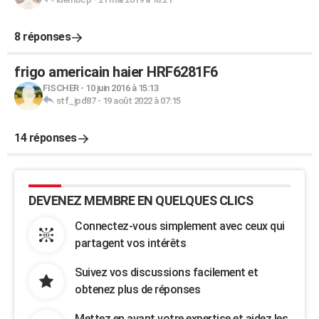
8 réponses
frigo americain haier HRF6281F6
FISCHER
-
10 juin 2016 à 15:13
stf_jpd87
-
19 août 2022 à 07:15
14 réponses
DEVENEZ MEMBRE EN QUELQUES CLICS
Connectez-vous simplement avec ceux qui
partagent vos intérêts
Suivez vos discussions facilement et
obtenez plus de réponses
Mettez en avant votre expertise et aidez les