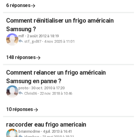
6 réponses
Comment réinitialiser un frigo américain
Samsung ?
mlf
-
2 août 2012 à 18:19
stf_jpd87
-
4 nov. 2025 à 11:01
148 réponses
Comment relancer un frigo américain
Samsung en panne ?
proto
-
30 oct. 2010 à 17:20
Chris06
-
22 nov. 2018 à 10:46
10 réponses
raccorder eau frigo americain
brianmodme
-
4 juil. 2013 à 16:41
idembcp
-
21 mai 2019 à 18:21