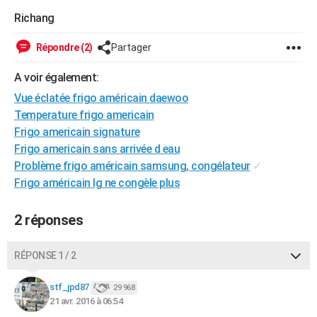
City break
Voyage de noces
Climat
Destinations
Voyage nature
Forum
+
Richang
PHOTO
GUIDES D'ACHAT
Répondre (2)
Partager
BONS PLANS
A voir également:
Vue éclatée frigo américain daewoo
CARTE DE VOEUX
Temperature frigo americain
Carte Bonne année
Carte Pâques
Carte de Noël
Carte Saint-Valentin
Carte d'anniversaire
Frigo americain signature
DICTIONNAIRE
Frigo americain sans arrivée d eau
Biographies
Expressions
Dictionnaire
Citations
Proverbes
PROGRAMME TV
Problème frigo américain samsung, congélateur
✓
Frigo américain lg ne congèle plus
COPAINS D'AVANT
Se connecter
Collèges
Universités
Service militaire
S'inscrire
Lycées
Primaires
Entreprises
Avis de recherche
2 réponses
AVIS DE DÉCÈS
FORUM
RÉPONSE 1 / 2
Lifestyle
Sport
Television
Cinema
Bricolage
Culture
Auto
Voyage
stf_jpd87
29 968
21 avr. 2016 à 06:54