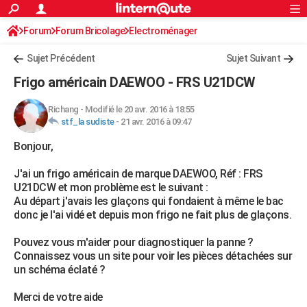
ACTUALITÉS
Forum
Forum Bricolage
Connexion
Electroménager
S'inscrire
Rechercher
Société
Education
Villes
Politique
Faits Divers
Monde
+
SPORT
Sujet Précédent
Sujet Suivant
Football
Cyclisme
Forum
Coupe du monde 2026
Tennis
Rugby
CULTURE
Frigo américain DAEWOO - FRS U21DCW
TNT
Cinéma
Musique
Programme TV
Streaming
Sorties cinéma
+
FINANCE
Richang
-
Modifié le 20 avr. 2016 à 18:55
stf_la sudiste
-
21 avr. 2016 à 09:47
Impôts
Immobilier
Banque
Crédit
Retraite
Epargne
Risques naturels par ville
Assurance
AUTO
Bonjour,
Réserver un essai
Berlines
Forum auto
Essais
Citadines
SUV
+
HIGH-TECH
J'ai un frigo américain de marque DAEWOO, Réf : FRS
Meilleur smartphone
Ordinateurs
Guide high-tech
Mobiles
Internet
Jeux vidéo
+
BRICOLAGE
U21DCW et mon problème est le suivant :
Au départ j'avais les glaçons qui fondaient à même le bac
Aménagement intérieur
Cuisine
Jardinage
+
Forum
Extérieur
Salle de bains
Rangement
WEEK-END
donc je l'ai vidé et depuis mon frigo ne fait plus de glaçons.
Escapades
Expositions
Week-end nature
Guides de France
Patrimoine
Musées
+
LIFESTYLE
Pouvez vous m'aider pour diagnostiquer la panne ?
Connaissez vous un site pour voir les pièces détachées sur
Bien-être
Mode
+
Art de vivre
Loisirs
Modes de vie
SANTE
un schéma éclaté ?
Guide de la santé
Médicaments
+
Alimentation
Maladies
Sommeil
VOYAGE
Merci de votre aide