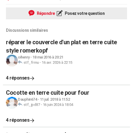
Répondre
Posez votre question
Discussions similaires
réparer le couvercle d'un plat en terre cuite
style romerkopf
oihenry
-
18 mai 2016 à 20:21
stf_frmu
-
16 avr. 2026 à 22:15
4 réponses
Cocotte en terre cuite pour four
Dauphin674
-
11 juil. 2018 à 11:52
stf_jpd87
-
16 juin 2024 à 18:04
4 réponses