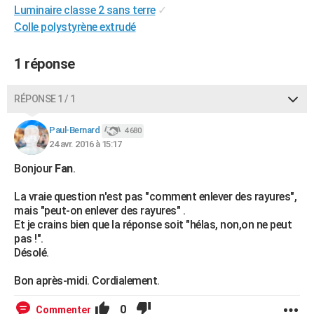
Luminaire classe 2 sans terre
✓
City break
Voyage de noces
Climat
Destinations
Voyage nature
Forum
+
PHOTO
Colle polystyrène extrudé
GUIDES D'ACHAT
1 réponse
BONS PLANS
RÉPONSE 1 / 1
CARTE DE VOEUX
Carte Bonne année
Carte Pâques
Carte de Noël
Carte Saint-Valentin
Carte d'anniversaire
DICTIONNAIRE
Paul-Bernard
4 680
24 avr. 2016 à 15:17
Biographies
Expressions
Dictionnaire
Citations
Proverbes
PROGRAMME TV
Bonjour
Fan
.
COPAINS D'AVANT
La vraie question n'est pas "comment enlever des rayures",
mais "peut-on enlever des rayures" .
Se connecter
Collèges
Universités
Service militaire
S'inscrire
Lycées
Primaires
Entreprises
Avis de recherche
AVIS DE DÉCÈS
Et je crains bien que la réponse soit "hélas, non,on ne peut
pas !".
FORUM
Désolé.
Lifestyle
Sport
Television
Cinema
Bricolage
Culture
Auto
Voyage
Bon après-midi. Cordialement.
0
Commenter