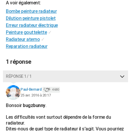
A voir également:
City break
Voyage de noces
Climat
Destinations
Voyage nature
Forum
+
PHOTO
Bombe peinture radiateur
Dilution peinture pistolet
GUIDES D'ACHAT
Erreur radiateur électrique
BONS PLANS
Peinture gouttelette
✓
Radiateur aterno
✓
CARTE DE VOEUX
Reparation radiateur
Carte Bonne année
Carte Pâques
Carte de Noël
Carte Saint-Valentin
Carte d'anniversaire
DICTIONNAIRE
1 réponse
Biographies
Expressions
Dictionnaire
Citations
Proverbes
PROGRAMME TV
RÉPONSE 1 / 1
COPAINS D'AVANT
Se connecter
Collèges
Universités
Service militaire
S'inscrire
Lycées
Primaires
Entreprises
Avis de recherche
Paul-Bernard
4 680
AVIS DE DÉCÈS
25 avr. 2016 à 20:17
FORUM
Bonsoir
bugzbunny
.
Lifestyle
Sport
Television
Cinema
Bricolage
Culture
Auto
Voyage
Les difficultés vont surtout dépendre de la forme du
radiateur.
Dites-nous de quel type de radiateur il s'agit. Vous pourriez