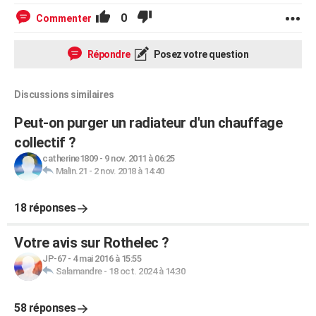
0
Commenter
Répondre
Posez votre question
Discussions similaires
Peut-on purger un radiateur d'un chauffage
collectif ?
catherine1809
-
9 nov. 2011 à 06:25
Malin.21
-
2 nov. 2018 à 14:40
18 réponses
Votre avis sur Rothelec ?
JP-67
-
4 mai 2016 à 15:55
Salamandre
-
18 oct. 2024 à 14:30
58 réponses