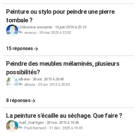
Peinture ou stylo pour peindre une pierre
tombale ?
Utilisateur anonyme
-
16 juin 2010 à 23:19
anneso
-
30 mai 2023 à 22:02
15 réponses
Peindre des meubles mélaminés, plusieurs
possibilités?
albane
-
28 avr. 2013 à 20:45
albane
-
29 avr. 2013 à 20:30
8 réponses
La peinture s'écaille au séchage. Que faire ?
mad_martigan
-
20 nov. 2013 à 10:46
Paul-Bernard
-
31 déc. 2025 à 19:49