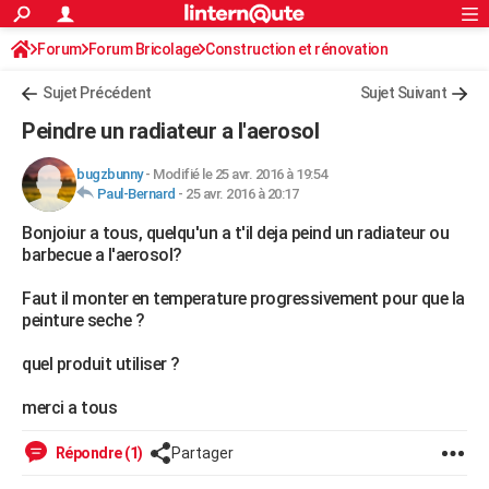
ACTUALITÉS
Forum
Forum Bricolage
Connexion
Construction et rénovation
S'inscrire
Rechercher
Société
Education
Villes
Politique
Faits Divers
Monde
+
SPORT
Peinture, Vernis, Tapissserie
Sujet Précédent
Sujet Suivant
Football
Cyclisme
Forum
Coupe du monde 2026
Tennis
Rugby
CULTURE
Peindre un radiateur a l'aerosol
TNT
Cinéma
Musique
Programme TV
Streaming
Sorties cinéma
+
FINANCE
bugzbunny
-
Modifié le 25 avr. 2016 à 19:54
Paul-Bernard
-
25 avr. 2016 à 20:17
Impôts
Immobilier
Banque
Crédit
Retraite
Epargne
Risques naturels par ville
Assurance
AUTO
Bonjoiur a tous, quelqu'un a t'il deja peind un radiateur ou
Réserver un essai
Berlines
Forum auto
Essais
Citadines
SUV
+
HIGH-TECH
barbecue a l'aerosol?
Meilleur smartphone
Ordinateurs
Guide high-tech
Mobiles
Internet
Jeux vidéo
+
BRICOLAGE
Faut il monter en temperature progressivement pour que la
peinture seche ?
Aménagement intérieur
Cuisine
Jardinage
+
Forum
Extérieur
Salle de bains
Rangement
WEEK-END
quel produit utiliser ?
Escapades
Expositions
Week-end nature
Guides de France
Patrimoine
Musées
+
LIFESTYLE
merci a tous
Bien-être
Mode
+
Art de vivre
Loisirs
Modes de vie
SANTE
Répondre (1)
Partager
Guide de la santé
Médicaments
+
Alimentation
Maladies
Sommeil
VOYAGE