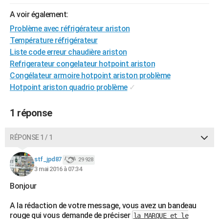
City break
Voyage de noces
Climat
Destinations
Voyage nature
Forum
+
PHOTO
A voir également:
Problème avec réfrigérateur ariston
GUIDES D'ACHAT
Température réfrigérateur
BONS PLANS
Liste code erreur chaudière ariston
Refrigerateur congelateur hotpoint ariston
CARTE DE VOEUX
Congélateur armoire hotpoint ariston problème
Hotpoint ariston quadrio problème
✓
Carte Bonne année
Carte Pâques
Carte de Noël
Carte Saint-Valentin
Carte d'anniversaire
DICTIONNAIRE
Biographies
Expressions
Dictionnaire
Citations
Proverbes
PROGRAMME TV
1 réponse
COPAINS D'AVANT
RÉPONSE 1 / 1
Se connecter
Collèges
Universités
Service militaire
S'inscrire
Lycées
Primaires
Entreprises
Avis de recherche
AVIS DE DÉCÈS
stf_jpd87
29 928
3 mai 2016 à 07:34
FORUM
Bonjour
Lifestyle
Sport
Television
Cinema
Bricolage
Culture
Auto
Voyage
A la rédaction de votre message, vous avez un bandeau
rouge qui vous demande de préciser
la MARQUE et le