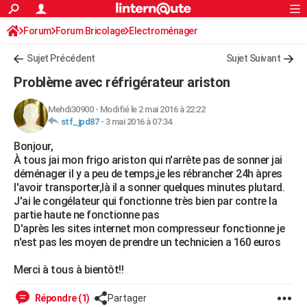
ACTUALITÉS
Forum
Forum Bricolage
Connexion
Electroménager
S'inscrire
Rechercher
Société
Education
Villes
Politique
Faits Divers
Monde
+
SPORT
Sujet Précédent
Sujet Suivant
Football
Cyclisme
Forum
Coupe du monde 2026
Tennis
Rugby
CULTURE
Problème avec réfrigérateur ariston
TNT
Cinéma
Musique
Programme TV
Streaming
Sorties cinéma
+
FINANCE
Mehdi30900
-
Modifié le 2 mai 2016 à 22:22
stf_jpd87
-
3 mai 2016 à 07:34
Impôts
Immobilier
Banque
Crédit
Retraite
Epargne
Risques naturels par ville
Assurance
AUTO
Bonjour,
Réserver un essai
Berlines
Forum auto
Essais
Citadines
SUV
+
HIGH-TECH
À tous jai mon frigo ariston qui n'arrête pas de sonner jai
déménager il y a peu de temps,je les rébrancher 24h àpres
Meilleur smartphone
Ordinateurs
Guide high-tech
Mobiles
Internet
Jeux vidéo
+
BRICOLAGE
l'avoir transporter,là il a sonner quelques minutes plutard.
J'ai le congélateur qui fonctionne très bien par contre la
Aménagement intérieur
Cuisine
Jardinage
+
Forum
Extérieur
Salle de bains
Rangement
WEEK-END
partie haute ne fonctionne pas
D'après les sites internet mon compresseur fonctionne je
Escapades
Expositions
Week-end nature
Guides de France
Patrimoine
Musées
+
LIFESTYLE
n'est pas les moyen de prendre un technicien a 160 euros
Bien-être
Mode
+
Art de vivre
Loisirs
Modes de vie
SANTE
Merci à tous à bientôt!!
Guide de la santé
Médicaments
+
Alimentation
Maladies
Sommeil
VOYAGE
Répondre (1)
Partager