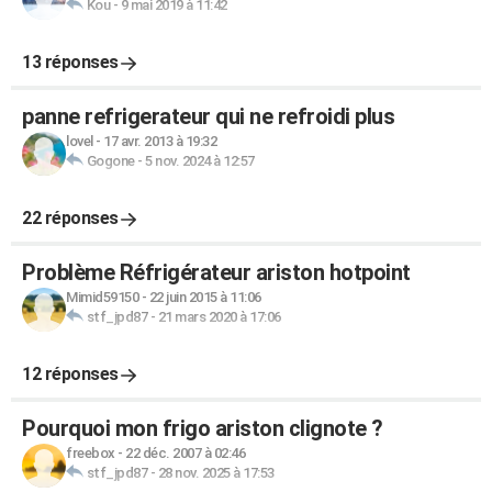
Kou
-
9 mai 2019 à 11:42
13 réponses
panne refrigerateur qui ne refroidi plus
lovel
-
17 avr. 2013 à 19:32
Gogone
-
5 nov. 2024 à 12:57
22 réponses
Problème Réfrigérateur ariston hotpoint
Mimid59150
-
22 juin 2015 à 11:06
stf_jpd87
-
21 mars 2020 à 17:06
12 réponses
Pourquoi mon frigo ariston clignote ?
freebox
-
22 déc. 2007 à 02:46
stf_jpd87
-
28 nov. 2025 à 17:53